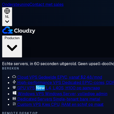
Ondersteuning
Contact met sales
NL
Producten
Echte servers, in 60 seconden uitgerold. Geen upsell-doolho
BEREKEN
Cloud VPS
Gedeelde EPYC, vanaf $2,48/mnd
High-performance VPS
Dedicated EPYC-cores, DD
GPU VPS
New
L4, L40S, H100 op aanvraag
Windows VPS
Windows Server, volledige admin
Dedicated Servers
Single-tenant bare metal
Custom VPS
Kies CPU, RAM en schijf op maat
REMOTE DESKTOP