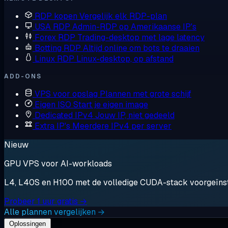
RDP kopen
Vergelijk elk RDP-plan
USA RDP
Admin-RDP op Amerikaanse IP's
Forex RDP
Trading-desktop met lage latency
Botting RDP
Altijd online om bots te draaien
Linux RDP
Linux-desktop, op afstand
ADD-ONS
VPS voor opslag
Plannen met grote schijf
Eigen ISO
Start je eigen image
Dedicated IPv4
Jouw IP, niet gedeeld
Extra IP's
Meerdere IPv4 per server
Nieuw
GPU VPS voor AI-workloads
L4, L40S en H100 met de volledige CUDA-stack voorgeïnstal
Probeer 1 uur gratis →
Alle plannen vergelijken →
Oplossingen