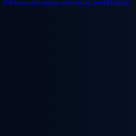
50% korting
alle plannen, beperkte tijd. Vanaf
$2.48/mo