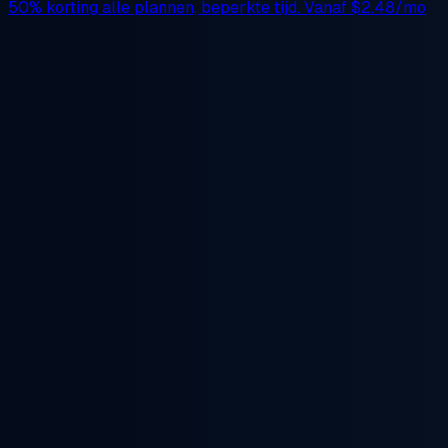
50% korting
alle plannen, beperkte tijd. Vanaf
$2.48/mo