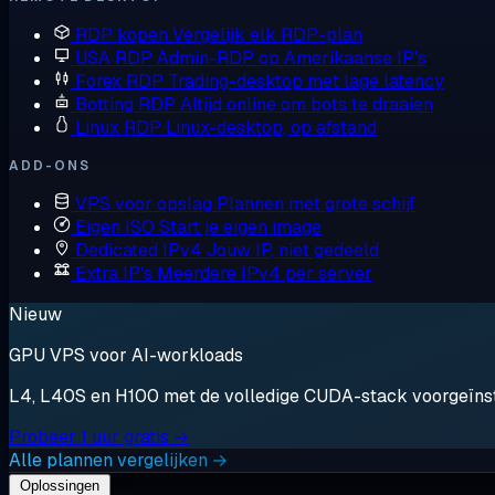
RDP kopen
Vergelijk elk RDP-plan
USA RDP
Admin-RDP op Amerikaanse IP's
Forex RDP
Trading-desktop met lage latency
Botting RDP
Altijd online om bots te draaien
Linux RDP
Linux-desktop, op afstand
ADD-ONS
VPS voor opslag
Plannen met grote schijf
Eigen ISO
Start je eigen image
Dedicated IPv4
Jouw IP, niet gedeeld
Extra IP's
Meerdere IPv4 per server
Nieuw
GPU VPS voor AI-workloads
L4, L40S en H100 met de volledige CUDA-stack voorgeïnstal
Probeer 1 uur gratis →
Alle plannen vergelijken →
Oplossingen