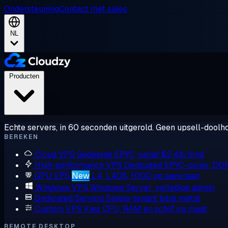
Ondersteuning
Contact met sales
NL
Producten
Echte servers, in 60 seconden uitgerold. Geen upsell-doolho
BEREKEN
Cloud VPS
Gedeelde EPYC, vanaf $2,48/mnd
High-performance VPS
Dedicated EPYC-cores, DD
GPU VPS
New
L4, L40S, H100 op aanvraag
Windows VPS
Windows Server, volledige admin
Dedicated Servers
Single-tenant bare metal
Custom VPS
Kies CPU, RAM en schijf op maat
REMOTE DESKTOP