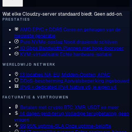
Wat elke Cloudzy-server standaard biedt. Geen add-on.
PRESTATIES
AMD EPYC + DDR5
Cores en geheugen van de
nieuwste generatie
Pure NVMe-opslag
Nooit draaiende schijven
10 Gbps Bandwidth
Plannen met hoge doorvoer
KVM-virtualisatie
Echte hardware-isolatie
WERELDWIJD NETWERK
13 locaties
NA, EU, Midden-Oosten, APAC
DDoS-bescherming
Aanvalsbeperking ingebouwd
IPv6 + dedicated IPv4
Native v6, je eigen v4
FACTURATIE & VERTROUWEN
Betalen met crypto
BTC, XMR, USDT en meer
14 dagen geld-terug
Volledige terugbetaling, geen
vragen
99,95% uptime-SLA
Onze uptime-belofte