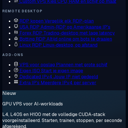
Custom VPS
Kies CPU, RAM en schijf op maat
REMOTE DESKTOP
RDP kopen
Vergelijk elk RDP-plan
USA RDP
Admin-RDP op Amerikaanse IP's
Forex RDP
Trading-desktop met lage latency
Botting RDP
Altijd online om bots te draaien
Linux RDP
Linux-desktop, op afstand
ADD-ONS
VPS voor opslag
Plannen met grote schijf
Eigen ISO
Start je eigen image
Dedicated IPv4
Jouw IP, niet gedeeld
Extra IP's
Meerdere IPv4 per server
Nieuw
GPU VPS voor AI-workloads
L4, L40S en H100 met de volledige CUDA-stack
voorgeïnstalleerd. Starten, trainen, stoppen, per seconde
afgerekend.