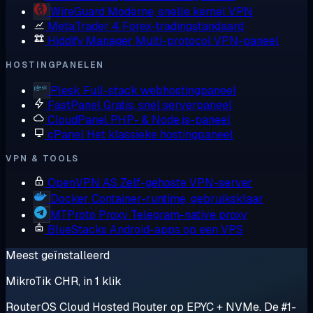
WireGuard
Moderne, snelle kernel VPN
MetaTrader 4
Forex-tradingstandaard
Hiddify Manager
Multi-protocol VPN-paneel
HOSTINGPANELEN
Plesk
Full-stack webhostingpaneel
FastPanel
Gratis, snel serverpaneel
CloudPanel
PHP- & Node.js-paneel
cPanel
Het klassieke hostingpaneel
VPN & TOOLS
OpenVPN AS
Zelf-gehoste VPN-server
Docker
Container-runtime, gebruiksklaar
MTProto Proxy
Telegram-native proxy
BlueStacks
Android-apps op een VPS
Meest geïnstalleerd
MikroTik CHR, in 1 klik
RouterOS Cloud Hosted Router op EPYC + NVMe. De #1-