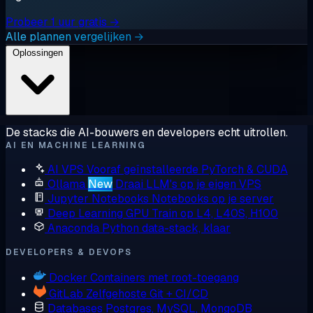
Probeer 1 uur gratis →
Alle plannen vergelijken →
Oplossingen
De stacks die AI-bouwers en developers echt uitrollen.
AI EN MACHINE LEARNING
AI VPS
Vooraf geïnstalleerde PyTorch & CUDA
Ollama
New
Draai LLM's op je eigen VPS
Jupyter Notebooks
Notebooks op je server
Deep Learning GPU
Train op L4, L40S, H100
Anaconda
Python data-stack, klaar
DEVELOPERS & DEVOPS
Docker
Containers met root-toegang
GitLab
Zelfgehoste Git + CI/CD
Databases
Postgres, MySQL, MongoDB