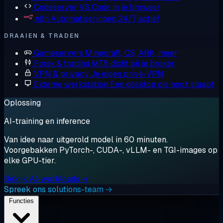
Codeserver
VS Code in je browser
n8n
Automatiseringen 24/7 actief
DRAAIEN & TRADEN
Gameservers
Minecraft, CS, ARK, meer
Forex & trading
MT5 dicht bij je broker
VPN & privacy
Je eigen privé-VPN
Externe werkstation
Een desktop die nooit slaapt
Oplossing
AI-training en inference
Van idee naar uitgerold model in 60 minuten.
Voorgebakken PyTorch-, CUDA-, vLLM- en TGI-images op
elke GPU-tier.
Bekijk AI-workloads →
Spreek ons solutions-team →
Functies