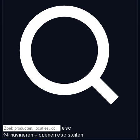
esc
↑↓
navigeren
↵
openen
esc
sluiten