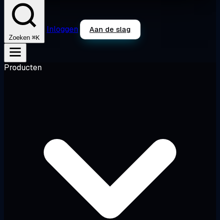
Inloggen
Aan de slag
⌘K
Zoeken
Producten