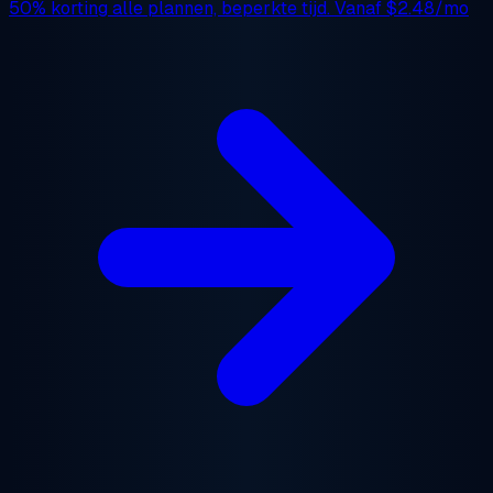
50% korting
alle plannen, beperkte tijd. Vanaf
$2.48/mo