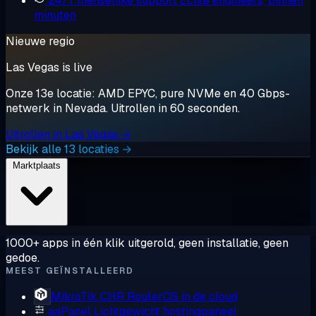
24/7 menselijke support
Echte engineers, binnen
minuten
Nieuwe regio
Las Vegas is live
Onze 13e locatie: AMD EPYC, pure NVMe en 40 Gbps-
netwerk in Nevada. Uitrollen in 60 seconden.
Uitrollen in Las Vegas →
Bekijk alle 13 locaties →
Marktplaats
1000+ apps in één klik uitgerold, geen installatie, geen
gedoe.
MEEST GEÏNSTALLEERD
MikroTik CHR
RouterOS in de cloud
aaPanel
Lichtgewicht hostingpaneel