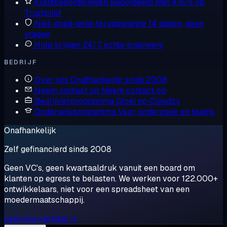
Klantbeoordelingen
Beoordeeld met 4,6/5 op
Trustpilot
Niet-goed-geld-teruggarantie
14 dagen, geen
vragen
Hulp krijgen
24/7, echte engineers
BEDRIJF
Over ons
Onafhankelijk sinds 2008
Neem contact op
Neem contact op
Bedrijvenprogramma
Groei op Cloudzy
Onderwijsprogramma
Voor onderzoek en teams
Onafhankelijk
Zelf gefinancierd sinds 2008
Geen VC's, geen kwartaaldruk vanuit een board om
klanten op egress te belasten. We werken voor 122.000+
ontwikkelaars, niet voor een spreadsheet van een
moedermaatschappij.
Lees ons verhaal →