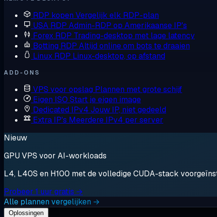
RDP kopen
Vergelijk elk RDP-plan
USA RDP
Admin-RDP op Amerikaanse IP's
Forex RDP
Trading-desktop met lage latency
Botting RDP
Altijd online om bots te draaien
Linux RDP
Linux-desktop, op afstand
ADD-ONS
VPS voor opslag
Plannen met grote schijf
Eigen ISO
Start je eigen image
Dedicated IPv4
Jouw IP, niet gedeeld
Extra IP's
Meerdere IPv4 per server
Nieuw
GPU VPS voor AI-workloads
L4, L40S en H100 met de volledige CUDA-stack voorgeïnstal
Probeer 1 uur gratis →
Alle plannen vergelijken →
Oplossingen