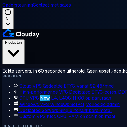
Ondersteuning
Contact met sales
NL
Producten
Echte servers, in 60 seconden uitgerold. Geen upsell-doolho
BEREKEN
Cloud VPS
Gedeelde EPYC, vanaf $2,48/mnd
High-performance VPS
Dedicated EPYC-cores, DD
GPU VPS
New
L4, L40S, H100 op aanvraag
Windows VPS
Windows Server, volledige admin
Dedicated Servers
Single-tenant bare metal
Custom VPS
Kies CPU, RAM en schijf op maat
REMOTE DESKTOP