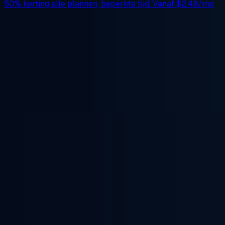
50% korting
alle plannen, beperkte tijd. Vanaf
$2.48/mo