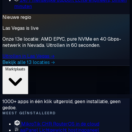
24/7 menselijke support
Echte engineers, binnen
minuten
Nieuwe regio
Las Vegas is live
Onze 13e locatie: AMD EPYC, pure NVMe en 40 Gbps-
netwerk in Nevada. Uitrollen in 60 seconden.
Uitrollen in Las Vegas →
Bekijk alle 13 locaties →
Marktplaats
1000+ apps in één klik uitgerold, geen installatie, geen
gedoe.
MEEST GEÏNSTALLEERD
MikroTik CHR
RouterOS in de cloud
aaPanel
Lichtgewicht hostingpaneel