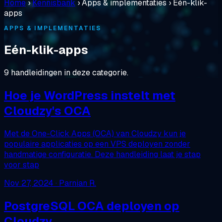
Home
›
Kennisbank
›
Apps & implementaties
›
Eén-klik-
apps
APPS & IMPLEMENTATIES
Eén-klik-apps
9 handleidingen in deze categorie.
Hoe je WordPress instelt met
Cloudzy's OCA
Met de One-Click Apps (OCA) van Cloudzy kun je
populaire applicaties op een VPS deployen zonder
handmatige configuratie. Deze handleiding laat je stap
voor stap
Nov 27, 2024
· Parnian R.
PostgreSQL OCA deployen op
Cloudzy