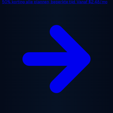
50% korting
alle plannen, beperkte tijd. Vanaf
$2.48/mo