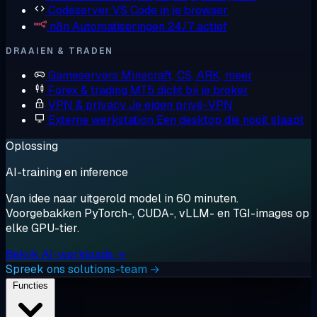
Codeserver
VS Code in je browser
n8n
Automatiseringen 24/7 actief
DRAAIEN & TRADEN
Gameservers
Minecraft, CS, ARK, meer
Forex & trading
MT5 dicht bij je broker
VPN & privacy
Je eigen privé-VPN
Externe werkstation
Een desktop die nooit slaapt
Oplossing
AI-training en inference
Van idee naar uitgerold model in 60 minuten.
Voorgebakken PyTorch-, CUDA-, vLLM- en TGI-images op
elke GPU-tier.
Bekijk AI-workloads →
Spreek ons solutions-team →
Functies