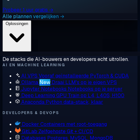
Probeer 1 uur gratis →
Alle plannen vergelijken →
Oplossingen
De stacks die AI-bouwers en developers echt uitrollen.
AI EN MACHINE LEARNING
AI VPS
Vooraf geïnstalleerde PyTorch & CUDA
Ollama
New
Draai LLM's op je eigen VPS
Jupyter Notebooks
Notebooks op je server
Deep Learning GPU
Train op L4, L40S, H100
Anaconda
Python data-stack, klaar
DEVELOPERS & DEVOPS
Docker
Containers met root-toegang
GitLab
Zelfgehoste Git + CI/CD
Databases
Postgres, MySQL, MongoDB