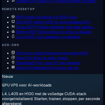
Custom VPS
Kies CPU, RAM en schijf op maat
REMOTE DESKTOP
RDP kopen
Vergelijk elk RDP-plan
USA RDP
Admin-RDP op Amerikaanse IP's
Forex RDP
Trading-desktop met lage latency
Botting RDP
Altijd online om bots te draaien
Linux RDP
Linux-desktop, op afstand
ADD-ONS
VPS voor opslag
Plannen met grote schijf
Eigen ISO
Start je eigen image
Dedicated IPv4
Jouw IP, niet gedeeld
Extra IP's
Meerdere IPv4 per server
Nieuw
GPU VPS voor AI-workloads
L4, L40S en H100 met de volledige CUDA-stack
voorgeïnstalleerd. Starten, trainen, stoppen, per seconde
afgerekend.