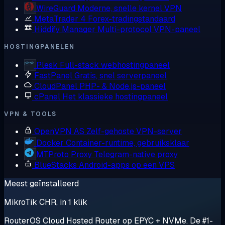
WireGuard
Moderne, snelle kernel VPN
MetaTrader 4
Forex-tradingstandaard
Hiddify Manager
Multi-protocol VPN-paneel
HOSTINGPANELEN
Plesk
Full-stack webhostingpaneel
FastPanel
Gratis, snel serverpaneel
CloudPanel
PHP- & Node.js-paneel
cPanel
Het klassieke hostingpaneel
VPN & TOOLS
OpenVPN AS
Zelf-gehoste VPN-server
Docker
Container-runtime, gebruiksklaar
MTProto Proxy
Telegram-native proxy
BlueStacks
Android-apps op een VPS
Meest geïnstalleerd
MikroTik CHR, in 1 klik
RouterOS Cloud Hosted Router op EPYC + NVMe. De #1-