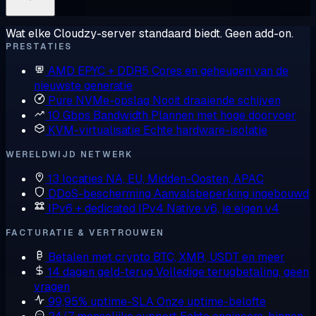
Wat elke Cloudzy-server standaard biedt. Geen add-on.
PRESTATIES
AMD EPYC + DDR5
Cores en geheugen van de
nieuwste generatie
Pure NVMe-opslag
Nooit draaiende schijven
10 Gbps Bandwidth
Plannen met hoge doorvoer
KVM-virtualisatie
Echte hardware-isolatie
WERELDWIJD NETWERK
13 locaties
NA, EU, Midden-Oosten, APAC
DDoS-bescherming
Aanvalsbeperking ingebouwd
IPv6 + dedicated IPv4
Native v6, je eigen v4
FACTURATIE & VERTROUWEN
Betalen met crypto
BTC, XMR, USDT en meer
14 dagen geld-terug
Volledige terugbetaling, geen
vragen
99,95% uptime-SLA
Onze uptime-belofte