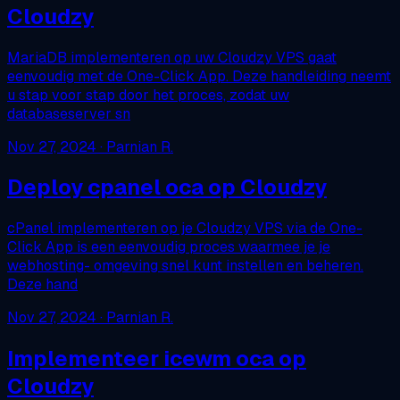
Cloudzy
MariaDB implementeren op uw Cloudzy VPS gaat
eenvoudig met de One-Click App. Deze handleiding neemt
u stap voor stap door het proces, zodat uw
databaseserver sn
Nov 27, 2024
· Parnian R.
Deploy cpanel oca op Cloudzy
cPanel implementeren op je Cloudzy VPS via de One-
Click App is een eenvoudig proces waarmee je je
webhosting- omgeving snel kunt instellen en beheren.
Deze hand
Nov 27, 2024
· Parnian R.
Implementeer icewm oca op
Cloudzy