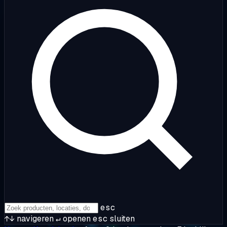
esc
↑↓
navigeren
↵
openen
esc
sluiten