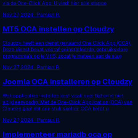
via de One-Click App. U vindt hier alle stappe
Nov 27, 2024
· Parnian R.
MT5 OCA instellen op Cloudzy
Cloudzy heeft een dienst genaamd One Click App (OCA).
Deze dienst bevat vooraf geïnstalleerde, gebruiksklare
programma's op je VPS, zodat je meteen aan de slag
Nov 27, 2024
· Parnian R.
Joomla OCA installeren op Cloudzy
Webapplicaties instellen kost vaak veel tijd en is niet
altijd eenvoudig. Met de One-Click Application (OCA) van
Cloudzy gaat dat een stuk sneller. OCA helpt u
Nov 27, 2024
· Parnian R.
Implementeer mariadb oca op