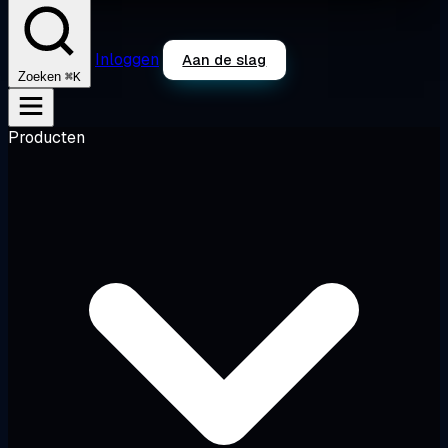
Inloggen
Aan de slag
⌘K
Zoeken
Producten