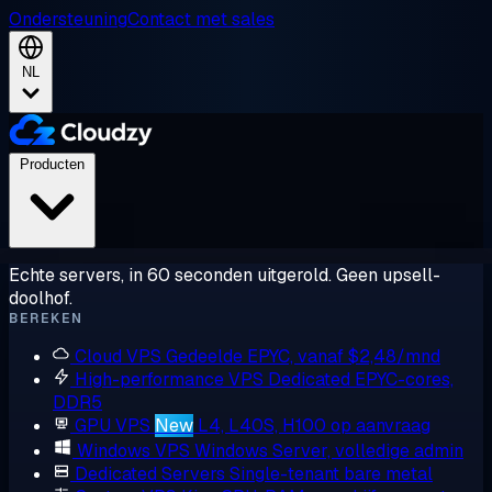
Ondersteuning
Contact met sales
NL
Producten
Echte servers, in 60 seconden uitgerold. Geen upsell-
doolhof.
BEREKEN
Cloud VPS
Gedeelde EPYC, vanaf $2,48/mnd
High-performance VPS
Dedicated EPYC-cores,
DDR5
GPU VPS
New
L4, L40S, H100 op aanvraag
Windows VPS
Windows Server, volledige admin
Dedicated Servers
Single-tenant bare metal