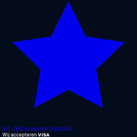
4.6
·
764
reviews on
Trustpilot
Wij accepteren
VISA