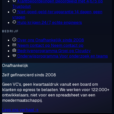
Klantbeoordelingen
Beoordeeld met 4,6/5 op
Trustpilot
Niet-goed-geld-teruggarantie
14 dagen, geen
vragen
Hulp krijgen
24/7, echte engineers
BEDRIJF
Over ons
Onafhankelijk sinds 2008
Neem contact op
Neem contact op
Bedrijvenprogramma
Groei op Cloudzy
Onderwijsprogramma
Voor onderzoek en teams
Onafhankelijk
Zelf gefinancierd sinds 2008
Geen VC's, geen kwartaaldruk vanuit een board om
klanten op egress te belasten. We werken voor 122.000+
ontwikkelaars, niet voor een spreadsheet van een
moedermaatschappij.
Lees ons verhaal →