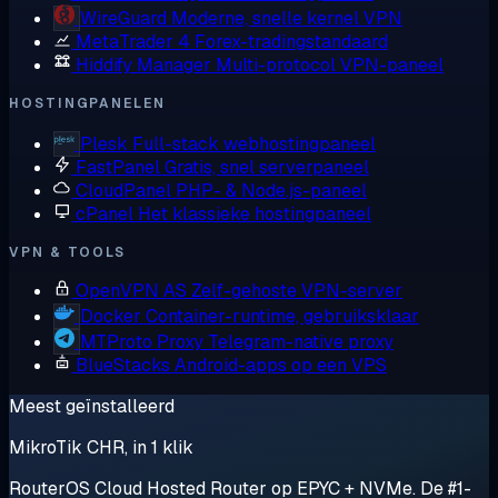
WireGuard
Moderne, snelle kernel VPN
MetaTrader 4
Forex-tradingstandaard
Hiddify Manager
Multi-protocol VPN-paneel
HOSTINGPANELEN
Plesk
Full-stack webhostingpaneel
FastPanel
Gratis, snel serverpaneel
CloudPanel
PHP- & Node.js-paneel
cPanel
Het klassieke hostingpaneel
VPN & TOOLS
OpenVPN AS
Zelf-gehoste VPN-server
Docker
Container-runtime, gebruiksklaar
MTProto Proxy
Telegram-native proxy
BlueStacks
Android-apps op een VPS
Meest geïnstalleerd
MikroTik CHR, in 1 klik
RouterOS Cloud Hosted Router op EPYC + NVMe. De #1-