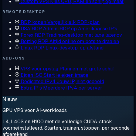
Custom VPS
Kies CPU, RAM en schijf op maat
REMOTE DESKTOP
RDP kopen
Vergelijk elk RDP-plan
USA RDP
Admin-RDP op Amerikaanse IP's
Forex RDP
Trading-desktop met lage latency
Botting RDP
Altijd online om bots te draaien
Linux RDP
Linux-desktop, op afstand
ADD-ONS
VPS voor opslag
Plannen met grote schijf
Eigen ISO
Start je eigen image
Dedicated IPv4
Jouw IP, niet gedeeld
Extra IP's
Meerdere IPv4 per server
Nieuw
GPU VPS voor AI-workloads
L4, L40S en H100 met de volledige CUDA-stack
voorgeïnstalleerd. Starten, trainen, stoppen, per seconde
afgerekend.