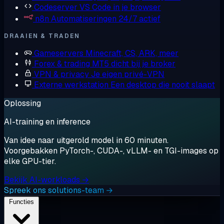
Codeserver
VS Code in je browser
n8n
Automatiseringen 24/7 actief
DRAAIEN & TRADEN
Gameservers
Minecraft, CS, ARK, meer
Forex & trading
MT5 dicht bij je broker
VPN & privacy
Je eigen privé-VPN
Externe werkstation
Een desktop die nooit slaapt
Oplossing
AI-training en inference
Van idee naar uitgerold model in 60 minuten.
Voorgebakken PyTorch-, CUDA-, vLLM- en TGI-images op
elke GPU-tier.
Bekijk AI-workloads →
Spreek ons solutions-team →
Functies