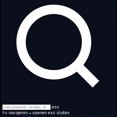
esc
↑↓
navigeren
↵
openen
esc
sluiten