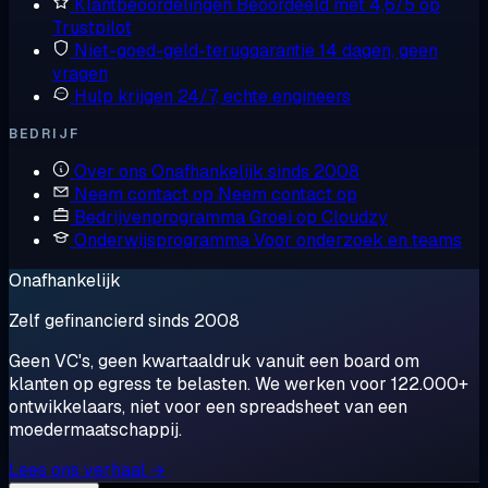
Klantbeoordelingen
Beoordeeld met 4,6/5 op
Trustpilot
Niet-goed-geld-teruggarantie
14 dagen, geen
vragen
Hulp krijgen
24/7, echte engineers
BEDRIJF
Over ons
Onafhankelijk sinds 2008
Neem contact op
Neem contact op
Bedrijvenprogramma
Groei op Cloudzy
Onderwijsprogramma
Voor onderzoek en teams
Onafhankelijk
Zelf gefinancierd sinds 2008
Geen VC's, geen kwartaaldruk vanuit een board om
klanten op egress te belasten. We werken voor 122.000+
ontwikkelaars, niet voor een spreadsheet van een
moedermaatschappij.
Lees ons verhaal →