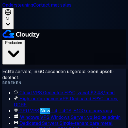
Ondersteuning
Contact met sales
NL
Producten
Echte servers, in 60 seconden uitgerold. Geen upsell-
doolhof.
BEREKEN
Cloud VPS
Gedeelde EPYC, vanaf $2,48/mnd
High-performance VPS
Dedicated EPYC-cores,
DDR5
GPU VPS
New
L4, L40S, H100 op aanvraag
Windows VPS
Windows Server, volledige admin
Dedicated Servers
Single-tenant bare metal