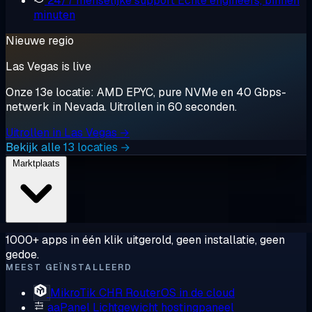
24/7 menselijke support
Echte engineers, binnen
minuten
Nieuwe regio
Las Vegas is live
Onze 13e locatie: AMD EPYC, pure NVMe en 40 Gbps-
netwerk in Nevada. Uitrollen in 60 seconden.
Uitrollen in Las Vegas →
Bekijk alle 13 locaties →
Marktplaats
1000+ apps in één klik uitgerold, geen installatie, geen
gedoe.
MEEST GEÏNSTALLEERD
MikroTik CHR
RouterOS in de cloud
aaPanel
Lichtgewicht hostingpaneel