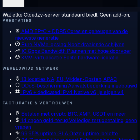
Wat elke Cloudzy-server standaard biedt. Geen add-on.
PRESTATIES
AMD EPYC + DDR5
Cores en geheugen van de
nieuwste generatie
Pure NVMe-opslag
Nooit draaiende schijven
10 Gbps Bandwidth
Plannen met hoge doorvoer
KVM-virtualisatie
Echte hardware-isolatie
WERELDWIJD NETWERK
13 locaties
NA, EU, Midden-Oosten, APAC
DDoS-bescherming
Aanvalsbeperking ingebouwd
IPv6 + dedicated IPv4
Native v6, je eigen v4
FACTURATIE & VERTROUWEN
Betalen met crypto
BTC, XMR, USDT en meer
14 dagen geld-terug
Volledige terugbetaling, geen
vragen
99,95% uptime-SLA
Onze uptime-belofte