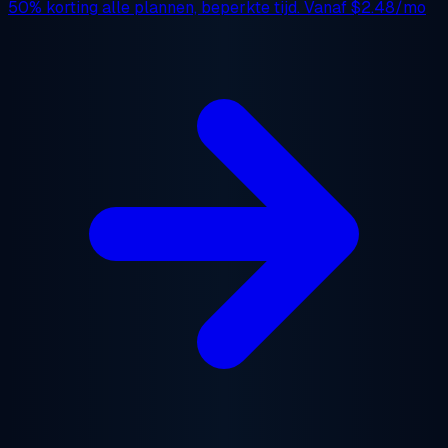
50% korting
alle plannen, beperkte tijd. Vanaf
$2.48/mo