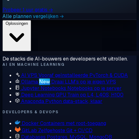
Probeer 1 uur gratis →
Alle plannen vergelijken →
Oplossingen
De stacks die AI-bouwers en developers echt uitrollen.
AI EN MACHINE LEARNING
AI VPS
Vooraf geïnstalleerde PyTorch & CUDA
Ollama
New
Draai LLM's op je eigen VPS
Jupyter Notebooks
Notebooks op je server
Deep Learning GPU
Train op L4, L40S, H100
Anaconda
Python data-stack, klaar
DEVELOPERS & DEVOPS
Docker
Containers met root-toegang
GitLab
Zelfgehoste Git + CI/CD
Databases
Postgres, MySQL, MongoDB