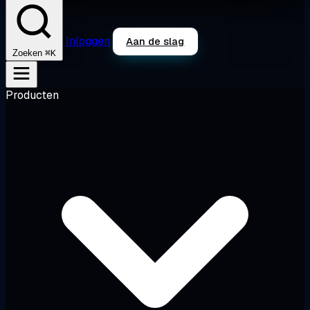
Inloggen
Aan de slag
⌘K
Zoeken
Producten