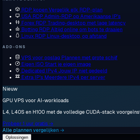
RDP kopen
Vergelijk elk RDP-plan
USA RDP
Admin-RDP op Amerikaanse IP's
Forex RDP
Trading-desktop met lage latency
Botting RDP
Altijd online om bots te draaien
Linux RDP
Linux-desktop, op afstand
ADD-ONS
VPS voor opslag
Plannen met grote schijf
Eigen ISO
Start je eigen image
Dedicated IPv4
Jouw IP, niet gedeeld
Extra IP's
Meerdere IPv4 per server
Nieuw
GPU VPS voor AI-workloads
L4, L40S en H100 met de volledige CUDA-stack voorgeïnstal
Probeer 1 uur gratis →
Alle plannen vergelijken →
Oplossingen