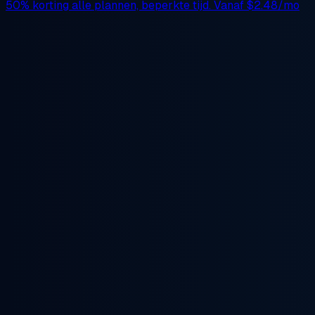
50% korting
alle plannen, beperkte tijd. Vanaf
$2.48/mo