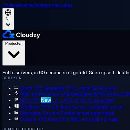
Ondersteuning
Contact met sales
NL
Producten
Echte servers, in 60 seconden uitgerold. Geen upsell-doolho
BEREKEN
Cloud VPS
Gedeelde EPYC, vanaf $2,48/mnd
High-performance VPS
Dedicated EPYC-cores, DD
GPU VPS
New
L4, L40S, H100 op aanvraag
Windows VPS
Windows Server, volledige admin
Dedicated Servers
Single-tenant bare metal
Custom VPS
Kies CPU, RAM en schijf op maat
REMOTE DESKTOP