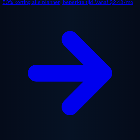
50% korting
alle plannen, beperkte tijd. Vanaf
$2.48/mo