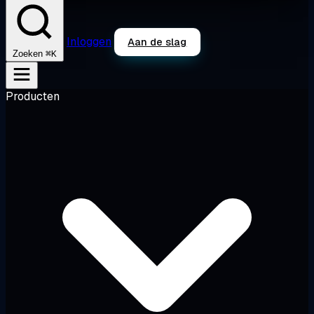
Inloggen
Aan de slag
⌘K
Zoeken
Producten