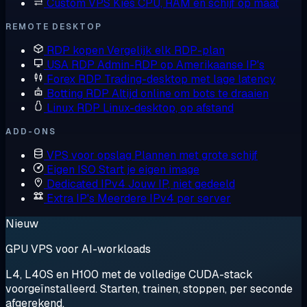
Custom VPS
Kies CPU, RAM en schijf op maat
REMOTE DESKTOP
RDP kopen
Vergelijk elk RDP-plan
USA RDP
Admin-RDP op Amerikaanse IP's
Forex RDP
Trading-desktop met lage latency
Botting RDP
Altijd online om bots te draaien
Linux RDP
Linux-desktop, op afstand
ADD-ONS
VPS voor opslag
Plannen met grote schijf
Eigen ISO
Start je eigen image
Dedicated IPv4
Jouw IP, niet gedeeld
Extra IP's
Meerdere IPv4 per server
Nieuw
GPU VPS voor AI-workloads
L4, L40S en H100 met de volledige CUDA-stack
voorgeïnstalleerd. Starten, trainen, stoppen, per seconde
afgerekend.