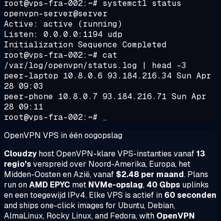
root@vps-fra-002:~#
systemctl status
openvpn-server@server
Active:
active (running)
Listen: 0.0.0.0:1194 udp
Initialization Sequence Completed
root@vps-fra-002:~#
cat
/var/log/openvpn/status.log | head -3
peer-laptop 10.8.0.6 93.184.216.34 Sun Apr
28 09:03
peer-phone 10.8.0.7 93.184.216.71 Sun Apr
28 09:11
root@vps-fra-002:~#
_
OpenVPN VPS in één oogopslag
Cloudzy
host OpenVPN-klare VPS-instanties vanaf
13
regio's
verspreid over Noord-Amerika, Europa, het
Midden-Oosten en Azië, vanaf
$2.48 per maand
. Plans
run on
AMD EPYC
met
NVMe-opslag
,
40 Gbps
uplinks
en een toegewijd IPv4. Elke VPS is actief in
60 seconden
and ships one-click images for Ubuntu, Debian,
AlmaLinux, Rocky Linux, and Fedora, with
OpenVPN