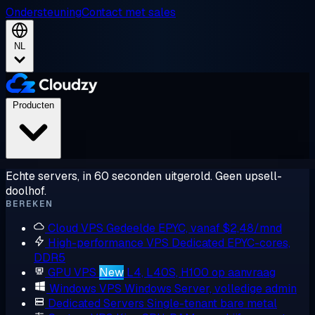
Ondersteuning
Contact met sales
NL
Producten
Echte servers, in 60 seconden uitgerold. Geen upsell-
doolhof.
BEREKEN
Cloud VPS
Gedeelde EPYC, vanaf $2,48/mnd
High-performance VPS
Dedicated EPYC-cores,
DDR5
GPU VPS
New
L4, L40S, H100 op aanvraag
Windows VPS
Windows Server, volledige admin
Dedicated Servers
Single-tenant bare metal