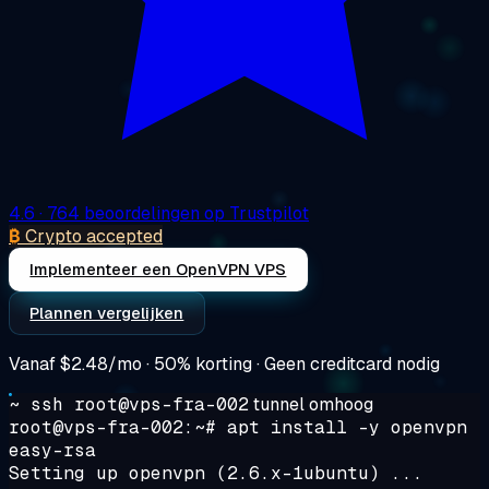
4.6
· 764 beoordelingen op Trustpilot
₿
Crypto accepted
Implementeer een OpenVPN VPS
Plannen vergelijken
Vanaf
$2.48/mo
· 50% korting · Geen creditcard nodig
~ ssh root@vps-fra-002
tunnel omhoog
root@vps-fra-002:~#
apt install -y openvpn
easy-rsa
Setting up openvpn (2.6.x-1ubuntu) ...