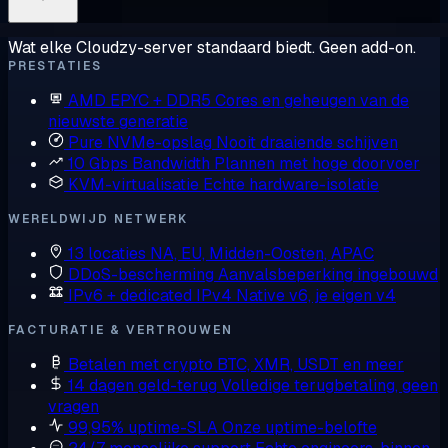
Wat elke Cloudzy-server standaard biedt. Geen add-on.
PRESTATIES
AMD EPYC + DDR5
Cores en geheugen van de
nieuwste generatie
Pure NVMe-opslag
Nooit draaiende schijven
10 Gbps Bandwidth
Plannen met hoge doorvoer
KVM-virtualisatie
Echte hardware-isolatie
WERELDWIJD NETWERK
13 locaties
NA, EU, Midden-Oosten, APAC
DDoS-bescherming
Aanvalsbeperking ingebouwd
IPv6 + dedicated IPv4
Native v6, je eigen v4
FACTURATIE & VERTROUWEN
Betalen met crypto
BTC, XMR, USDT en meer
14 dagen geld-terug
Volledige terugbetaling, geen
vragen
99,95% uptime-SLA
Onze uptime-belofte