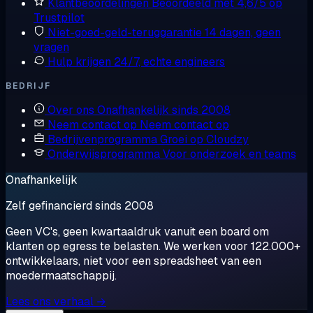
Klantbeoordelingen
Beoordeeld met 4,6/5 op
Trustpilot
Niet-goed-geld-teruggarantie
14 dagen, geen
vragen
Hulp krijgen
24/7, echte engineers
BEDRIJF
Over ons
Onafhankelijk sinds 2008
Neem contact op
Neem contact op
Bedrijvenprogramma
Groei op Cloudzy
Onderwijsprogramma
Voor onderzoek en teams
Onafhankelijk
Zelf gefinancierd sinds 2008
Geen VC's, geen kwartaaldruk vanuit een board om
klanten op egress te belasten. We werken voor 122.000+
ontwikkelaars, niet voor een spreadsheet van een
moedermaatschappij.
Lees ons verhaal →