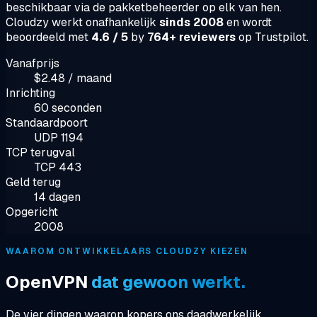
beschikbaar via de pakketbeheerder op elk van hen.
Cloudzy werkt onafhankelijk
sinds 2008
en wordt
beoordeeld met
4.6 / 5
by
764+ reviewers
op Trustpilot.
Vanafprijs
$2.48 / maand
Inrichting
60 seconden
Standaardpoort
UDP 1194
TCP terugval
TCP 443
Geld terug
14 dagen
Opgericht
2008
WAAROM ONTWIKKELAARS CLOUDZY KIEZEN
OpenVPN
dat gewoon werkt.
De vier dingen waarop kopers ons daadwerkelijk