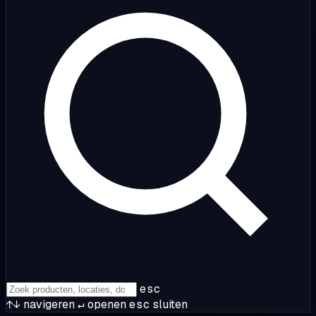
esc
↑↓
navigeren
↵
openen
esc
sluiten