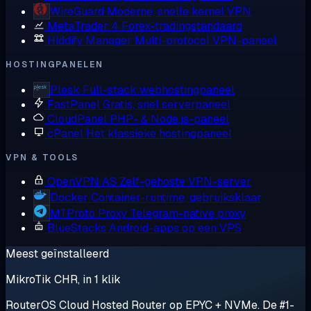
WireGuard
Moderne, snelle kernel VPN
MetaTrader 4
Forex-tradingstandaard
Hiddify Manager
Multi-protocol VPN-paneel
HOSTINGPANELEN
Plesk
Full-stack webhostingpaneel
FastPanel
Gratis, snel serverpaneel
CloudPanel
PHP- & Node.js-paneel
cPanel
Het klassieke hostingpaneel
VPN & TOOLS
OpenVPN AS
Zelf-gehoste VPN-server
Docker
Container-runtime, gebruiksklaar
MTProto Proxy
Telegram-native proxy
BlueStacks
Android-apps op een VPS
Meest geïnstalleerd
MikroTik CHR, in 1 klik
RouterOS Cloud Hosted Router op EPYC + NVMe. De #1-