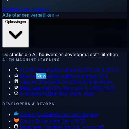
Probeer 1 uur gratis →
Alle plannen vergelijken →
Oplossingen
De stacks die AI-bouwers en developers echt uitrollen.
AI EN MACHINE LEARNING
AI VPS
Vooraf geïnstalleerde PyTorch & CUDA
Ollama
New
Draai LLM's op je eigen VPS
Jupyter Notebooks
Notebooks op je server
Deep Learning GPU
Train op L4, L40S, H100
Anaconda
Python data-stack, klaar
DEVELOPERS & DEVOPS
Docker
Containers met root-toegang
GitLab
Zelfgehoste Git + CI/CD
Databases
Postgres, MySQL, MongoDB