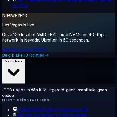
24/7 menselijke support
Echte engineers, binnen
minuten
Nieuwe regio
Las Vegas is live
Onze 13e locatie: AMD EPYC, pure NVMe en 40 Gbps-
netwerk in Nevada. Uitrollen in 60 seconden.
Uitrollen in Las Vegas →
Bekijk alle 13 locaties →
Marktplaats
1000+ apps in één klik uitgerold, geen installatie, geen
gedoe.
MEEST GEÏNSTALLEERD
MikroTik CHR
RouterOS in de cloud
aaPanel
Lichtgewicht hostingpaneel