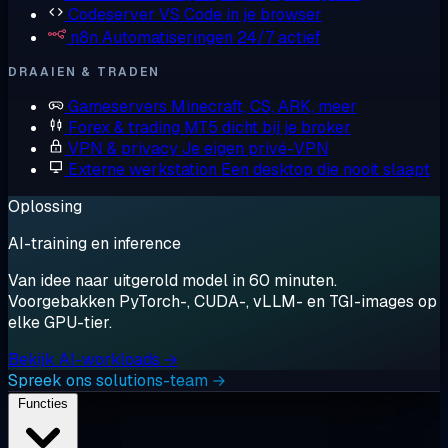
Codeserver
VS Code in je browser
n8n
Automatiseringen 24/7 actief
DRAAIEN & TRADEN
Gameservers
Minecraft, CS, ARK, meer
Forex & trading
MT5 dicht bij je broker
VPN & privacy
Je eigen privé-VPN
Externe werkstation
Een desktop die nooit slaapt
Oplossing
AI-training en inference
Van idee naar uitgerold model in 60 minuten.
Voorgebakken PyTorch-, CUDA-, vLLM- en TGI-images op
elke GPU-tier.
Bekijk AI-workloads →
Spreek ons solutions-team →
Functies