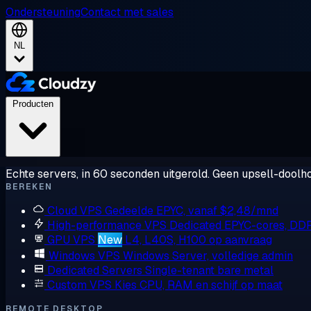
Ondersteuning
Contact met sales
NL
Producten
Echte servers, in 60 seconden uitgerold. Geen upsell-doolho
BEREKEN
Cloud VPS
Gedeelde EPYC, vanaf $2,48/mnd
High-performance VPS
Dedicated EPYC-cores, DD
GPU VPS
New
L4, L40S, H100 op aanvraag
Windows VPS
Windows Server, volledige admin
Dedicated Servers
Single-tenant bare metal
Custom VPS
Kies CPU, RAM en schijf op maat
REMOTE DESKTOP