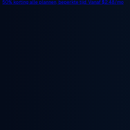
50% korting
alle plannen, beperkte tijd. Vanaf
$2.48/mo