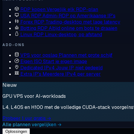
RDP kopen
Vergelijk elk RDP-plan
USA RDP
Admin-RDP op Amerikaanse IP's
Forex RDP
Trading-desktop met lage latency
Botting RDP
Altijd online om bots te draaien
Linux RDP
Linux-desktop, op afstand
ADD-ONS
VPS voor opslag
Plannen met grote schijf
Eigen ISO
Start je eigen image
Dedicated IPv4
Jouw IP, niet gedeeld
Extra IP's
Meerdere IPv4 per server
Nieuw
GPU VPS voor AI-workloads
L4, L40S en H100 met de volledige CUDA-stack voorgeïnstal
Probeer 1 uur gratis →
Alle plannen vergelijken →
Oplossingen