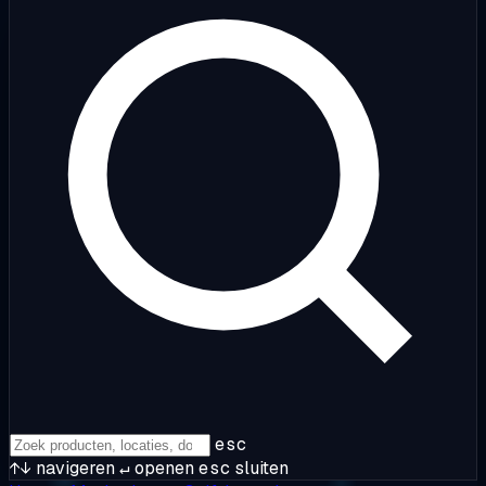
esc
↑↓
navigeren
↵
openen
esc
sluiten