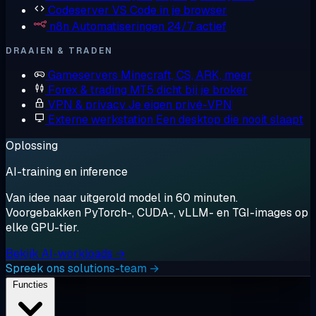
Codeserver
VS Code in je browser
n8n
Automatiseringen 24/7 actief
DRAAIEN & TRADEN
Gameservers
Minecraft, CS, ARK, meer
Forex & trading
MT5 dicht bij je broker
VPN & privacy
Je eigen privé-VPN
Externe werkstation
Een desktop die nooit slaapt
Oplossing
AI-training en inference
Van idee naar uitgerold model in 60 minuten.
Voorgebakken PyTorch-, CUDA-, vLLM- en TGI-images op
elke GPU-tier.
Bekijk AI-workloads →
Spreek ons solutions-team →
Functies