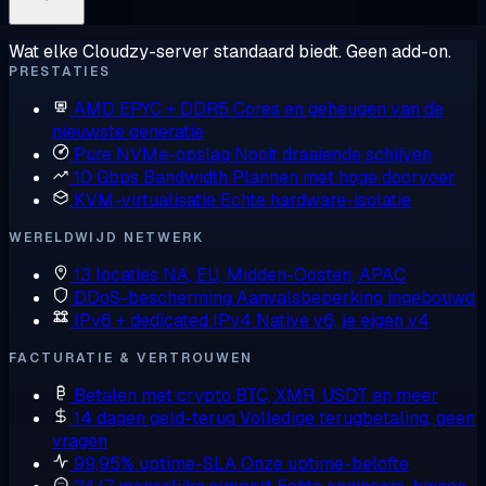
Wat elke Cloudzy-server standaard biedt. Geen add-on.
PRESTATIES
AMD EPYC + DDR5
Cores en geheugen van de
nieuwste generatie
Pure NVMe-opslag
Nooit draaiende schijven
10 Gbps Bandwidth
Plannen met hoge doorvoer
KVM-virtualisatie
Echte hardware-isolatie
WERELDWIJD NETWERK
13 locaties
NA, EU, Midden-Oosten, APAC
DDoS-bescherming
Aanvalsbeperking ingebouwd
IPv6 + dedicated IPv4
Native v6, je eigen v4
FACTURATIE & VERTROUWEN
Betalen met crypto
BTC, XMR, USDT en meer
14 dagen geld-terug
Volledige terugbetaling, geen
vragen
99,95% uptime-SLA
Onze uptime-belofte