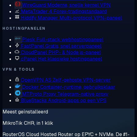
WireGuard
Moderne, snelle kernel VPN
MetaTrader 4
Forex-tradingstandaard
Hiddify Manager
Multi-protocol VPN-paneel
HOSTINGPANELEN
Plesk
Full-stack webhostingpaneel
FastPanel
Gratis, snel serverpaneel
CloudPanel
PHP- & Node.js-paneel
cPanel
Het klassieke hostingpaneel
VPN & TOOLS
OpenVPN AS
Zelf-gehoste VPN-server
Docker
Container-runtime, gebruiksklaar
MTProto Proxy
Telegram-native proxy
BlueStacks
Android-apps op een VPS
Meest geïnstalleerd
MikroTik CHR, in 1 klik
RouterOS Cloud Hosted Router op EPYC + NVMe. De #1-