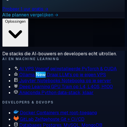
Probeer 1 uur gratis →
Alle plannen vergelijken →
Oplossingen
De stacks die AI-bouwers en developers echt uitrollen.
AI EN MACHINE LEARNING
AI VPS
Vooraf geïnstalleerde PyTorch & CUDA
Ollama
New
Draai LLM's op je eigen VPS
Jupyter Notebooks
Notebooks op je server
Deep Learning GPU
Train op L4, L40S, H100
Anaconda
Python data-stack, klaar
DEVELOPERS & DEVOPS
Docker
Containers met root-toegang
GitLab
Zelfgehoste Git + CI/CD
Databases
Postgres, MySQL, MongoDB