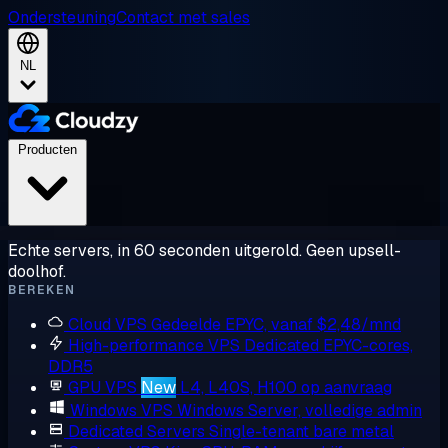
Ondersteuning
Contact met sales
NL
Producten
Echte servers, in 60 seconden uitgerold. Geen upsell-
doolhof.
BEREKEN
Cloud VPS
Gedeelde EPYC, vanaf $2,48/mnd
High-performance VPS
Dedicated EPYC-cores,
DDR5
GPU VPS
New
L4, L40S, H100 op aanvraag
Windows VPS
Windows Server, volledige admin
Dedicated Servers
Single-tenant bare metal