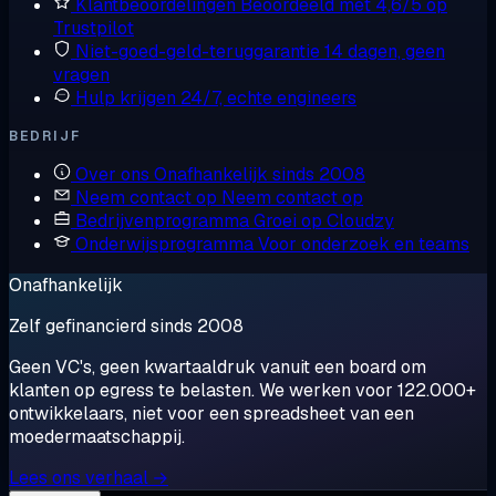
Klantbeoordelingen
Beoordeeld met 4,6/5 op
Trustpilot
Niet-goed-geld-teruggarantie
14 dagen, geen
vragen
Hulp krijgen
24/7, echte engineers
BEDRIJF
Over ons
Onafhankelijk sinds 2008
Neem contact op
Neem contact op
Bedrijvenprogramma
Groei op Cloudzy
Onderwijsprogramma
Voor onderzoek en teams
Onafhankelijk
Zelf gefinancierd sinds 2008
Geen VC's, geen kwartaaldruk vanuit een board om
klanten op egress te belasten. We werken voor 122.000+
ontwikkelaars, niet voor een spreadsheet van een
moedermaatschappij.
Lees ons verhaal →