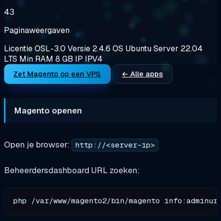
43
Paginaweergaven
Licentie
OSL-3.0
Versie
2.4.6
OS
Ubuntu Server 22.04
LTS
Min RAM
8 GB
IP
IPV4
Zet Magento op een VPS
← Alle apps
Magento openen
Open je browser:
http://<server-ip>
Beheerdersdashboard URL zoeken: