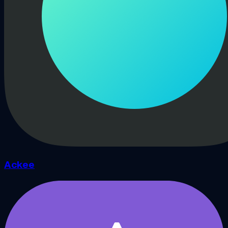
Ackee