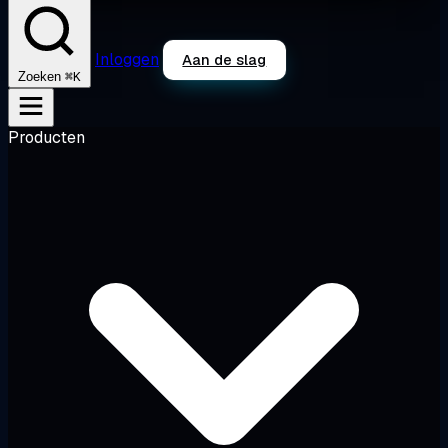
Inloggen
Aan de slag
⌘K
Zoeken
Producten