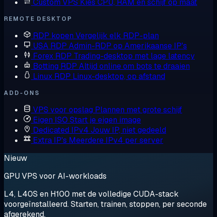
Custom VPS
Kies CPU, RAM en schijf op maat
REMOTE DESKTOP
RDP kopen
Vergelijk elk RDP-plan
USA RDP
Admin-RDP op Amerikaanse IP's
Forex RDP
Trading-desktop met lage latency
Botting RDP
Altijd online om bots te draaien
Linux RDP
Linux-desktop, op afstand
ADD-ONS
VPS voor opslag
Plannen met grote schijf
Eigen ISO
Start je eigen image
Dedicated IPv4
Jouw IP, niet gedeeld
Extra IP's
Meerdere IPv4 per server
Nieuw
GPU VPS voor AI-workloads
L4, L40S en H100 met de volledige CUDA-stack
voorgeïnstalleerd. Starten, trainen, stoppen, per seconde
afgerekend.