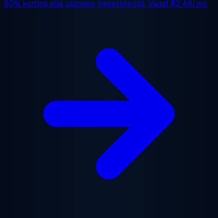
50% korting
alle plannen, beperkte tijd. Vanaf
$2.48/mo