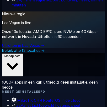
24/7 menselijke support
Echte engineers, binnen
minuten
Nieuwe regio
Las Vegas is live
Onze 13e locatie: AMD EPYC, pure NVMe en 40 Gbps-
netwerk in Nevada. Uitrollen in 60 seconden.
Uitrollen in Las Vegas →
Bekijk alle 13 locaties →
Marktplaats
1000+ apps in één klik uitgerold, geen installatie, geen
gedoe.
MEEST GEÏNSTALLEERD
MikroTik CHR
RouterOS in de cloud
aaPanel
Lichtgewicht hostingpaneel