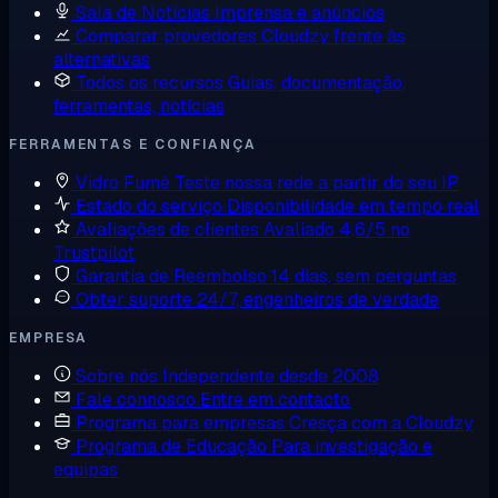
Sala de Notícias
Imprensa e anúncios
Comparar provedores
Cloudzy frente às
alternativas
Todos os recursos
Guias, documentação,
ferramentas, notícias
FERRAMENTAS E CONFIANÇA
Vidro Fumê
Teste nossa rede a partir do seu IP
Estado do serviço
Disponibilidade em tempo real
Avaliações de clientes
Avaliado 4,6/5 no
Trustpilot
Garantia de Reembolso
14 dias, sem perguntas
Obter suporte
24/7, engenheiros de verdade
EMPRESA
Sobre nós
Independente desde 2008
Fale connosco
Entre em contacto
Programa para empresas
Cresça com a Cloudzy
Programa de Educação
Para investigação e
equipas