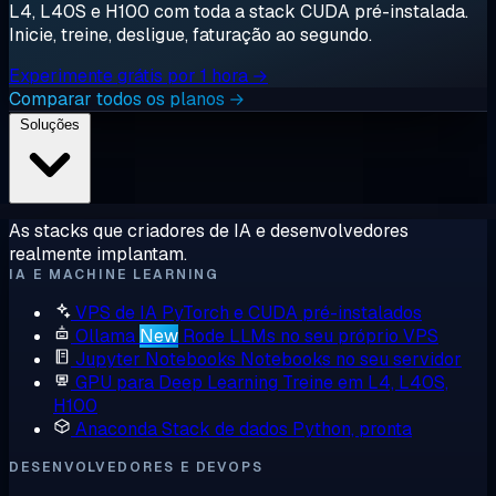
L4, L40S e H100 com toda a stack CUDA pré-instalada.
Inicie, treine, desligue, faturação ao segundo.
Experimente grátis por 1 hora →
Comparar todos os planos →
Soluções
As stacks que criadores de IA e desenvolvedores
realmente implantam.
IA E MACHINE LEARNING
VPS de IA
PyTorch e CUDA pré-instalados
Ollama
New
Rode LLMs no seu próprio VPS
Jupyter Notebooks
Notebooks no seu servidor
GPU para Deep Learning
Treine em L4, L40S,
H100
Anaconda
Stack de dados Python, pronta
DESENVOLVEDORES E DEVOPS