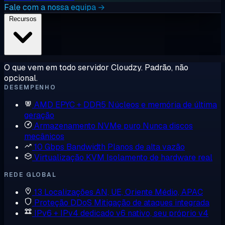
Fale com a nossa equipa →
Recursos
O que vem em todo servidor Cloudzy. Padrão, não
opcional.
DESEMPENHO
AMD EPYC + DDR5
Núcleos e memória de última
geração
Armazenamento NVMe puro
Nunca discos
mecânicos
10 Gbps Bandwidth
Planos de alta vazão
Virtualização KVM
Isolamento de hardware real
REDE GLOBAL
13 Localizações
AN, UE, Oriente Médio, APAC
Proteção DDoS
Mitigação de ataques integrada
IPv6 + IPv4 dedicado
v6 nativo, seu próprio v4