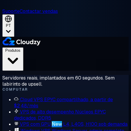
Suporte
Contactar vendas
PT
Produtos
Servidores reais, implantados em 60 segundos. Sem
labirinto de upsell.
COMPUTAR
Cloud VPS
EPYC compartilhado, a partir de
$2,48/mês
VPS de alto desempenho
Núcleos EPYC
dedicados, DDR5
VPS com GPU
New
L4, L40S, H100 sob demanda
Windows VPS
Windows Server, admin completo