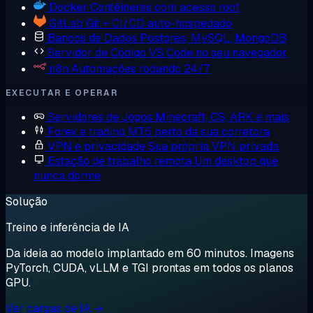
Docker
Contêineres com acesso root
GitLab
Git + CI/CD auto-hospedado
Bancos de Dados
Postgres, MySQL, MongoDB
Servidor de Código
VS Code no seu navegador
n8n
Automações rodando 24/7
EXECUTAR E OPERAR
Servidores de Jogos
Minecraft, CS, ARK e mais
Forex e trading
MT5 perto da sua corretora
VPN e privacidade
Sua própria VPN privada
Estação de trabalho remota
Um desktop que
nunca dorme
Solução
Treino e inferência de IA
Da ideia ao modelo implantado em 60 minutos. Imagens
PyTorch, CUDA, vLLM e TGI prontas em todos os planos
GPU.
Ver cargas de IA →