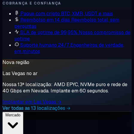
COBRANÇA E CONFIANÇA
Pague com cripto
BTC, XMR, USDT e mais
Reembolso em 14 dias
Reembolso total, sem
perguntas
SLA de uptime de 99,95%
Nosso compromisso de
uptime
Suporte humano 24/7
Engenheiros de verdade,
em minutos
Nova região
Las Vegas no ar
Nossa 13ª localização: AMD EPYC, NVMe puro e rede de
40 Gbps em Nevada. Implante em 60 segundos.
Implantar em Las Vegas →
Ver todas as 13 localizações →
Mercado