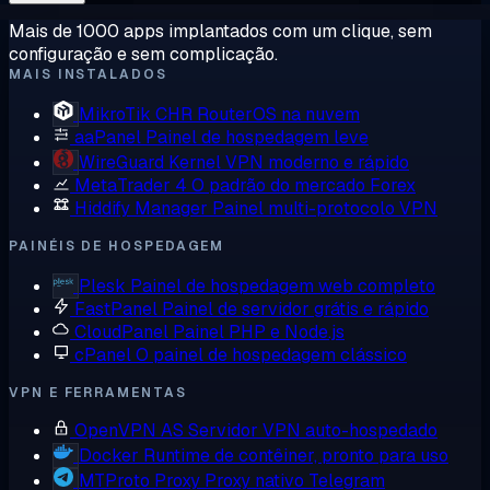
Mais de 1000 apps implantados com um clique, sem
configuração e sem complicação.
MAIS INSTALADOS
MikroTik CHR
RouterOS na nuvem
aaPanel
Painel de hospedagem leve
WireGuard
Kernel VPN moderno e rápido
MetaTrader 4
O padrão do mercado Forex
Hiddify Manager
Painel multi-protocolo VPN
PAINÉIS DE HOSPEDAGEM
Plesk
Painel de hospedagem web completo
FastPanel
Painel de servidor grátis e rápido
CloudPanel
Painel PHP e Node.js
cPanel
O painel de hospedagem clássico
VPN E FERRAMENTAS
OpenVPN AS
Servidor VPN auto-hospedado
Docker
Runtime de contêiner, pronto para uso
MTProto Proxy
Proxy nativo Telegram