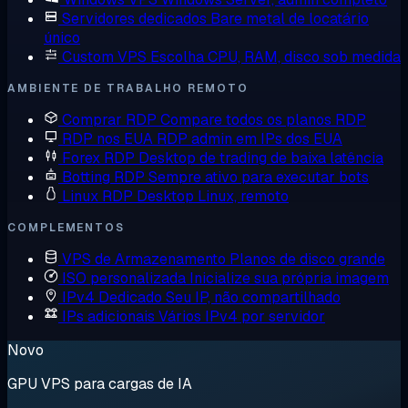
Servidores dedicados
Bare metal de locatário
único
Custom VPS
Escolha CPU, RAM, disco sob medida
AMBIENTE DE TRABALHO REMOTO
Comprar RDP
Compare todos os planos RDP
RDP nos EUA
RDP admin em IPs dos EUA
Forex RDP
Desktop de trading de baixa latência
Botting RDP
Sempre ativo para executar bots
Linux RDP
Desktop Linux, remoto
COMPLEMENTOS
VPS de Armazenamento
Planos de disco grande
ISO personalizada
Inicialize sua própria imagem
IPv4 Dedicado
Seu IP, não compartilhado
IPs adicionais
Vários IPv4 por servidor
Novo
GPU VPS para cargas de IA