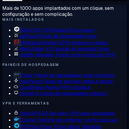
Mais de 1000 apps implantados com um clique, sem
configuração e sem complicação.
MAIS INSTALADOS
MikroTik CHR
RouterOS na nuvem
aaPanel
Painel de hospedagem leve
WireGuard
Kernel VPN moderno e rápido
MetaTrader 4
O padrão do mercado Forex
Hiddify Manager
Painel multi-protocolo VPN
PAINÉIS DE HOSPEDAGEM
Plesk
Painel de hospedagem web completo
FastPanel
Painel de servidor grátis e rápido
CloudPanel
Painel PHP e Node.js
cPanel
O painel de hospedagem clássico
VPN E FERRAMENTAS
OpenVPN AS
Servidor VPN auto-hospedado
Docker
Runtime de contêiner, pronto para uso
MTProto Proxy
Proxy nativo Telegram