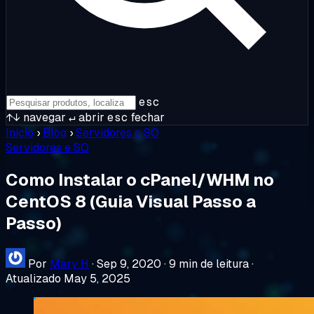
esc
↑↓
navegar
↵
abrir
esc
fechar
Início
›
Blog
›
Servidores e SO
Servidores e SO
Como Instalar o cPanel/WHM no
CentOS 8 (Guia Visual Passo a
Passo)
Por
Mary H
·
Sep 9, 2020
·
9 min de leitura
·
Atualizado May 5, 2025