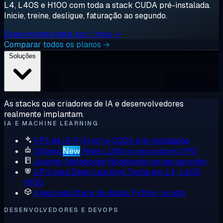
L4, L40S e H100 com toda a stack CUDA pré-instalada.
Inicie, treine, desligue, faturação ao segundo.
Experimente grátis por 1 hora →
Comparar todos os planos →
Soluções
As stacks que criadores de IA e desenvolvedores
realmente implantam.
IA E MACHINE LEARNING
VPS de IA
PyTorch e CUDA pré-instalados
Ollama
New
Rode LLMs no seu próprio VPS
Jupyter Notebooks
Notebooks no seu servidor
GPU para Deep Learning
Treine em L4, L40S,
H100
Anaconda
Stack de dados Python, pronta
DESENVOLVEDORES E DEVOPS