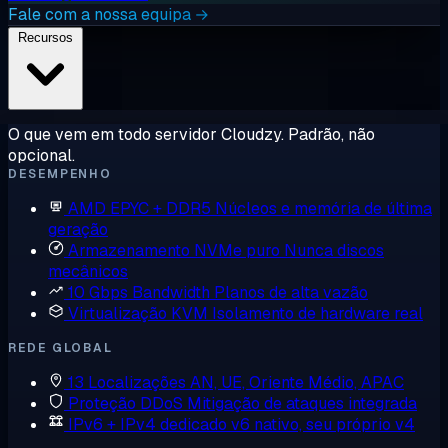
Fale com a nossa equipa →
Recursos
O que vem em todo servidor Cloudzy. Padrão, não
opcional.
DESEMPENHO
AMD EPYC + DDR5
Núcleos e memória de última
geração
Armazenamento NVMe puro
Nunca discos
mecânicos
10 Gbps Bandwidth
Planos de alta vazão
Virtualização KVM
Isolamento de hardware real
REDE GLOBAL
13 Localizações
AN, UE, Oriente Médio, APAC
Proteção DDoS
Mitigação de ataques integrada
IPv6 + IPv4 dedicado
v6 nativo, seu próprio v4