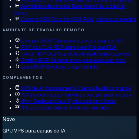
Servidores dedicados
Bare metal de locatário
único
Custom VPS
Escolha CPU, RAM, disco sob medida
AMBIENTE DE TRABALHO REMOTO
Comprar RDP
Compare todos os planos RDP
RDP nos EUA
RDP admin em IPs dos EUA
Forex RDP
Desktop de trading de baixa latência
Botting RDP
Sempre ativo para executar bots
Linux RDP
Desktop Linux, remoto
COMPLEMENTOS
VPS de Armazenamento
Planos de disco grande
ISO personalizada
Inicialize sua própria imagem
IPv4 Dedicado
Seu IP, não compartilhado
IPs adicionais
Vários IPv4 por servidor
Novo
GPU VPS para cargas de IA