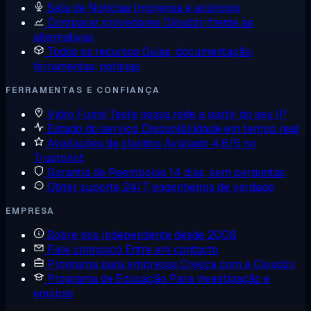
Sala de Notícias
Imprensa e anúncios
Comparar provedores
Cloudzy frente às
alternativas
Todos os recursos
Guias, documentação,
ferramentas, notícias
FERRAMENTAS E CONFIANÇA
Vidro Fumê
Teste nossa rede a partir do seu IP
Estado do serviço
Disponibilidade em tempo real
Avaliações de clientes
Avaliado 4,6/5 no
Trustpilot
Garantia de Reembolso
14 dias, sem perguntas
Obter suporte
24/7, engenheiros de verdade
EMPRESA
Sobre nós
Independente desde 2008
Fale connosco
Entre em contacto
Programa para empresas
Cresça com a Cloudzy
Programa de Educação
Para investigação e
equipas