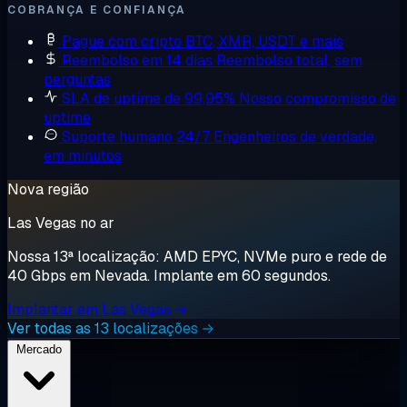
COBRANÇA E CONFIANÇA
Pague com cripto
BTC, XMR, USDT e mais
Reembolso em 14 dias
Reembolso total, sem
perguntas
SLA de uptime de 99,95%
Nosso compromisso de
uptime
Suporte humano 24/7
Engenheiros de verdade,
em minutos
Nova região
Las Vegas no ar
Nossa 13ª localização: AMD EPYC, NVMe puro e rede de
40 Gbps em Nevada. Implante em 60 segundos.
Implantar em Las Vegas →
Ver todas as 13 localizações →
Mercado