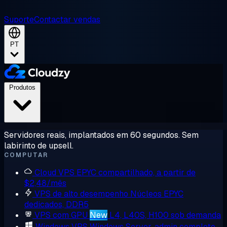
Suporte
Contactar vendas
PT
Produtos
Servidores reais, implantados em 60 segundos. Sem
labirinto de upsell.
COMPUTAR
Cloud VPS
EPYC compartilhado, a partir de
$2,48/mês
VPS de alto desempenho
Núcleos EPYC
dedicados, DDR5
VPS com GPU
New
L4, L40S, H100 sob demanda
Windows VPS
Windows Server, admin completo