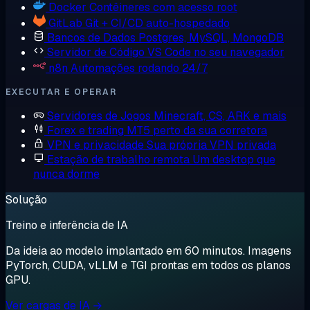
Docker
Contêineres com acesso root
GitLab
Git + CI/CD auto-hospedado
Bancos de Dados
Postgres, MySQL, MongoDB
Servidor de Código
VS Code no seu navegador
n8n
Automações rodando 24/7
EXECUTAR E OPERAR
Servidores de Jogos
Minecraft, CS, ARK e mais
Forex e trading
MT5 perto da sua corretora
VPN e privacidade
Sua própria VPN privada
Estação de trabalho remota
Um desktop que
nunca dorme
Solução
Treino e inferência de IA
Da ideia ao modelo implantado em 60 minutos. Imagens
PyTorch, CUDA, vLLM e TGI prontas em todos os planos
GPU.
Ver cargas de IA →