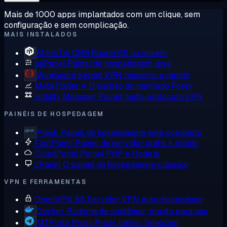
Mais de 1000 apps implantados com um clique, sem
configuração e sem complicação.
MAIS INSTALADOS
MikroTik CHR
RouterOS na nuvem
aaPanel
Painel de hospedagem leve
WireGuard
Kernel VPN moderno e rápido
MetaTrader 4
O padrão do mercado Forex
Hiddify Manager
Painel multi-protocolo VPN
PAINÉIS DE HOSPEDAGEM
Plesk
Painel de hospedagem web completo
FastPanel
Painel de servidor grátis e rápido
CloudPanel
Painel PHP e Node.js
cPanel
O painel de hospedagem clássico
VPN E FERRAMENTAS
OpenVPN AS
Servidor VPN auto-hospedado
Docker
Runtime de contêiner, pronto para uso
MTProto Proxy
Proxy nativo Telegram