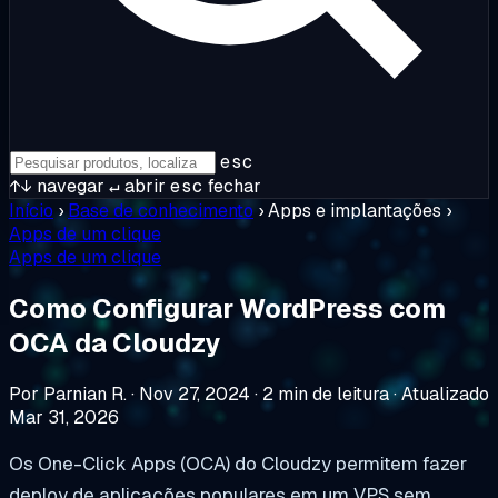
esc
↑↓
navegar
↵
abrir
esc
fechar
Início
›
Base de conhecimento
›
Apps e implantações
›
Apps de um clique
Apps de um clique
Como Configurar WordPress com
OCA da Cloudzy
Por Parnian R.
·
Nov 27, 2024
·
2 min de leitura
·
Atualizado
Mar 31, 2026
Os One-Click Apps (OCA) do Cloudzy permitem fazer
deploy de aplicações populares em um VPS sem