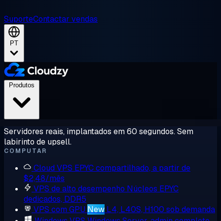
Suporte
Contactar vendas
PT
Produtos
Servidores reais, implantados em 60 segundos. Sem
labirinto de upsell.
COMPUTAR
Cloud VPS
EPYC compartilhado, a partir de
$2,48/mês
VPS de alto desempenho
Núcleos EPYC
dedicados, DDR5
VPS com GPU
New
L4, L40S, H100 sob demanda
Windows VPS
Windows Server, admin completo