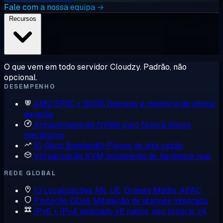
Fale com a nossa equipa →
Recursos
O que vem em todo servidor Cloudzy. Padrão, não
opcional.
DESEMPENHO
AMD EPYC + DDR5
Núcleos e memória de última
geração
Armazenamento NVMe puro
Nunca discos
mecânicos
10 Gbps Bandwidth
Planos de alta vazão
Virtualização KVM
Isolamento de hardware real
REDE GLOBAL
13 Localizações
AN, UE, Oriente Médio, APAC
Proteção DDoS
Mitigação de ataques integrada
IPv6 + IPv4 dedicado
v6 nativo, seu próprio v4