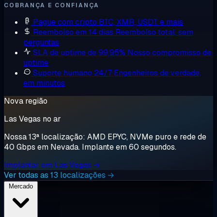
COBRANÇA E CONFIANÇA
Pague com cripto
BTC, XMR, USDT e mais
Reembolso em 14 dias
Reembolso total, sem
perguntas
SLA de uptime de 99,95%
Nosso compromisso de
uptime
Suporte humano 24/7
Engenheiros de verdade,
em minutos
Nova região
Las Vegas no ar
Nossa 13ª localização: AMD EPYC, NVMe puro e rede de
40 Gbps em Nevada. Implante em 60 segundos.
Implantar em Las Vegas →
Ver todas as 13 localizações →
Mercado