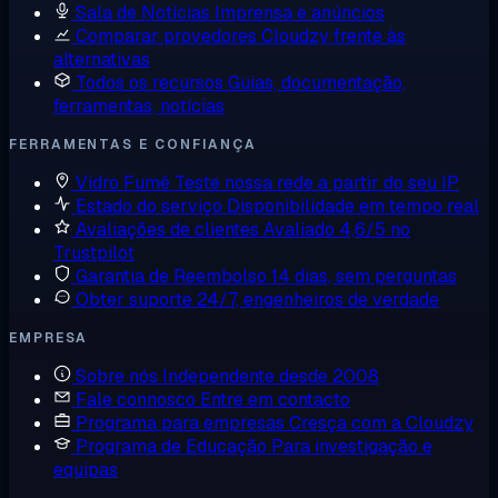
Sala de Notícias
Imprensa e anúncios
Comparar provedores
Cloudzy frente às
alternativas
Todos os recursos
Guias, documentação,
ferramentas, notícias
FERRAMENTAS E CONFIANÇA
Vidro Fumê
Teste nossa rede a partir do seu IP
Estado do serviço
Disponibilidade em tempo real
Avaliações de clientes
Avaliado 4,6/5 no
Trustpilot
Garantia de Reembolso
14 dias, sem perguntas
Obter suporte
24/7, engenheiros de verdade
EMPRESA
Sobre nós
Independente desde 2008
Fale connosco
Entre em contacto
Programa para empresas
Cresça com a Cloudzy
Programa de Educação
Para investigação e
equipas