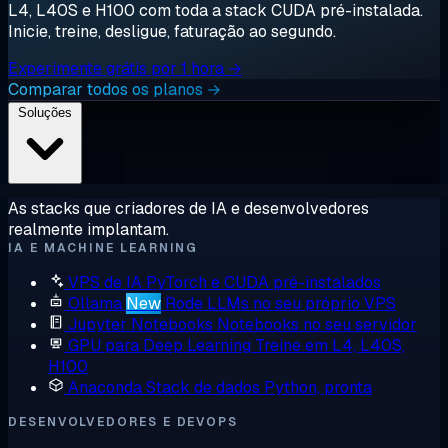
L4, L40S e H100 com toda a stack CUDA pré-instalada.
Inicie, treine, desligue, faturação ao segundo.
Experimente grátis por 1 hora →
Comparar todos os planos →
Soluções
As stacks que criadores de IA e desenvolvedores
realmente implantam.
IA E MACHINE LEARNING
VPS de IA
PyTorch e CUDA pré-instalados
Ollama
New
Rode LLMs no seu próprio VPS
Jupyter Notebooks
Notebooks no seu servidor
GPU para Deep Learning
Treine em L4, L40S,
H100
Anaconda
Stack de dados Python, pronta
DESENVOLVEDORES E DEVOPS