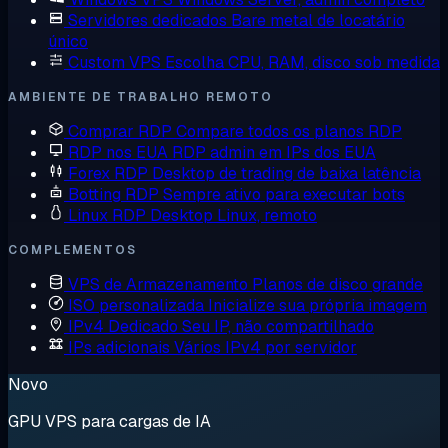
Servidores dedicados
Bare metal de locatário
único
Custom VPS
Escolha CPU, RAM, disco sob medida
AMBIENTE DE TRABALHO REMOTO
Comprar RDP
Compare todos os planos RDP
RDP nos EUA
RDP admin em IPs dos EUA
Forex RDP
Desktop de trading de baixa latência
Botting RDP
Sempre ativo para executar bots
Linux RDP
Desktop Linux, remoto
COMPLEMENTOS
VPS de Armazenamento
Planos de disco grande
ISO personalizada
Inicialize sua própria imagem
IPv4 Dedicado
Seu IP, não compartilhado
IPs adicionais
Vários IPv4 por servidor
Novo
GPU VPS para cargas de IA