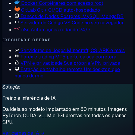
Docker
Contêineres com acesso root
GitLab
Git + CI/CD auto-hospedado
Bancos de Dados
Postgres, MySQL, MongoDB
Servidor de Código
VS Code no seu navegador
n8n
Automações rodando 24/7
EXECUTAR E OPERAR
Servidores de Jogos
Minecraft, CS, ARK e mais
Forex e trading
MT5 perto da sua corretora
VPN e privacidade
Sua própria VPN privada
Estação de trabalho remota
Um desktop que
nunca dorme
Solução
Treino e inferência de IA
Da ideia ao modelo implantado em 60 minutos. Imagens
PyTorch, CUDA, vLLM e TGI prontas em todos os planos
GPU.
Ver cargas de IA →