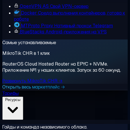
OpenVPN AS
Свой VPN-сервер
Docker
Среда выполнения контейнеров, готова к
работе
MTProto Proxy
Нативный прокси Telegram
BlueStacks
Android-приложения на VPS
Самые устанавливаемые
MikroTik CHR в 1 клик
RouterOS Cloud Hosted Router на EPYC + NVMe.
Приложение №1 у наших клиентов. Запуск за 60 секунд.
Развернуть MikroTik CHR →
Открыть весь маркетплейс →
Тарифы
Ресурсы
Гайды и команда независимого облака.