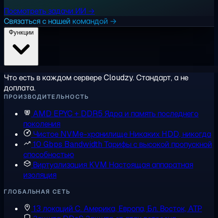
Посмотреть задачи ИИ →
Связаться с нашей командой →
Функции
Что есть в каждом сервере Cloudzy. Стандарт, а не
доплата.
ПРОИЗВОДИТЕЛЬНОСТЬ
AMD EPYC + DDR5
Ядра и память последнего
поколения
Чистое NVMe-хранилище
Никаких HDD, никогда
10 Gbps Bandwidth
Тарифы с высокой пропускной
способностью
Виртуализация KVM
Настоящая аппаратная
изоляция
ГЛОБАЛЬНАЯ СЕТЬ
13 локаций
С. Америка, Европа, Бл. Восток, АТР