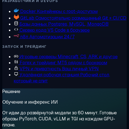
РАЗРАБОТЧИКИ И DEVOPS
Docker
Контейнеры с root-доступом
GitLab
Самостоятельно размещенный Git + CI/CD
Базы данных
Postgres, MySQL, MongoDB
Сервер кода
VS Code в браузере
n8n
Автоматизации 24/7
ЗАПУСК И ТРЕЙДИНГ
Игровые серверы
Minecraft, CS, ARK и другое
Forex и трейдинг
MT5 рядом с брокером
VPN и приватность
Ваш личный VPN
Удалённая рабочая станция
Рабочий стол,
который не спит
Решение
Обучение и инференс ИИ
От идеи до развёрнутой модели за 60 минут. Готовые
образы PyTorch, CUDA, vLLM и TGI на каждом GPU-
плане.