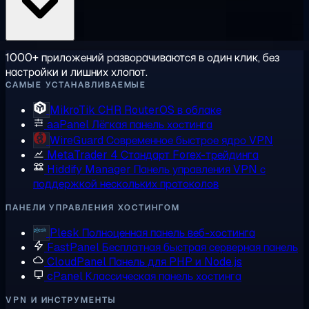
1000+ приложений разворачиваются в один клик, без
настройки и лишних хлопот.
САМЫЕ УСТАНАВЛИВАЕМЫЕ
MikroTik CHR
RouterOS в облаке
aaPanel
Лёгкая панель хостинга
WireGuard
Современное быстрое ядро VPN
MetaTrader 4
Стандарт Forex-трейдинга
Hiddify Manager
Панель управления VPN с
поддержкой нескольких протоколов
ПАНЕЛИ УПРАВЛЕНИЯ ХОСТИНГОМ
Plesk
Полноценная панель веб-хостинга
FastPanel
Бесплатная быстрая серверная панель
CloudPanel
Панель для PHP и Node.js
cPanel
Классическая панель хостинга
VPN И ИНСТРУМЕНТЫ