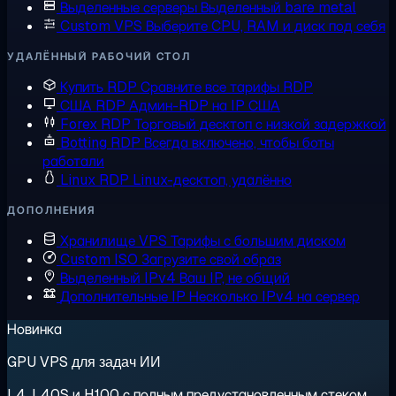
Выделенные серверы
Выделенный bare metal
Custom VPS
Выберите CPU, RAM и диск под себя
УДАЛЁННЫЙ РАБОЧИЙ СТОЛ
Купить RDP
Сравните все тарифы RDP
США RDP
Админ-RDP на IP США
Forex RDP
Торговый десктоп с низкой задержкой
Botting RDP
Всегда включено, чтобы боты
работали
Linux RDP
Linux-десктоп, удалённо
ДОПОЛНЕНИЯ
Хранилище VPS
Тарифы с большим диском
Custom ISO
Загрузите свой образ
Выделенный IPv4
Ваш IP, не общий
Дополнительные IP
Несколько IPv4 на сервер
Новинка
GPU VPS для задач ИИ
L4, L40S и H100 с полным предустановленным стеком