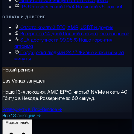
Защита DDoS
Защита от атак встроена
IPv6 + выделенный IPv4
Нативный v6, ваш v4
ОПЛАТА И ДОВЕРИЕ
Оплата криптой
BTC, XMR, USDT и другие
Возврат за 14 дней
Полный возврат, без вопросов
SLA доступности 99,95 %
Наша гарантия
аптайма
Поддержка людьми 24/7
Живые инженеры, за
минуты
Новый регион
Las Vegas запущен
Наша 13-я локация: AMD EPYC, чистый NVMe и сеть 40
Гбит/с в Неваде. Разверните за 60 секунд.
Развернуть в Лас-Вегасе →
Все 13 локаций →
Маркетплейс