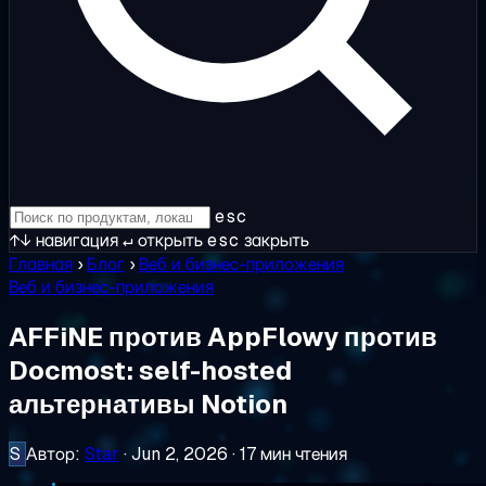
esc
↑↓
навигация
↵
открыть
esc
закрыть
Главная
›
Блог
›
Веб и бизнес-приложения
Веб и бизнес-приложения
AFFiNE против AppFlowy против
Docmost: self-hosted
альтернативы Notion
S
Автор:
Star
·
Jun 2, 2026
·
17 мин чтения