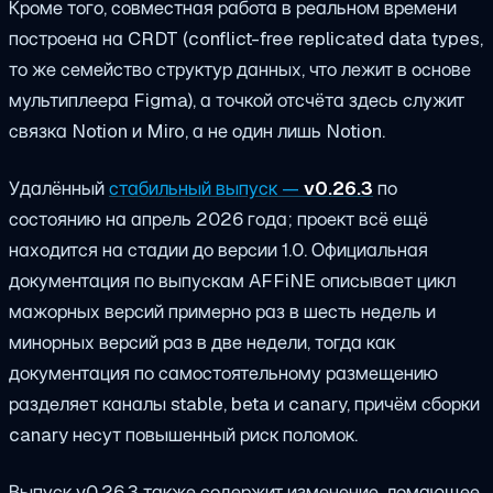
Кроме того, совместная работа в реальном времени
построена на CRDT (conflict-free replicated data types,
то же семейство структур данных, что лежит в основе
мультиплеера Figma), а точкой отсчёта здесь служит
связка Notion и Miro, а не один лишь Notion.
Удалённый
стабильный выпуск —
v0.26.3
по
состоянию на апрель 2026 года; проект всё ещё
находится на стадии до версии 1.0. Официальная
документация по выпускам AFFiNE описывает цикл
мажорных версий примерно раз в шесть недель и
минорных версий раз в две недели, тогда как
документация по самостоятельному размещению
разделяет каналы stable, beta и canary, причём сборки
canary несут повышенный риск поломок.
Выпуск v0.26.3 также содержит изменение, ломающее