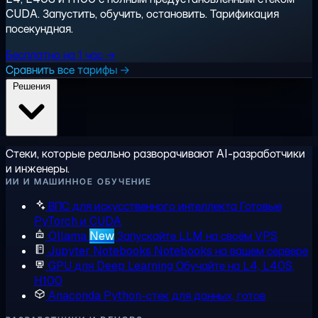
CUDA. Запустить, обучить, остановить. Тарификация
посекундная.
Бесплатно на 1 час →
Сравнить все тарифы →
Решения
Стеки, которые реально разворачивают AI-разработчики
и инженеры.
ИИ И МАШИННОЕ ОБУЧЕНИЕ
ВПС для искусственного интеллекта
Готовые
PyTorch и CUDA
Ollama
New
Запускайте LLM на своём VPS
Jupyter Notebooks
Notebooks на вашем сервере
GPU для Deep Learning
Обучайте на L4, L40S,
H100
Anaconda
Python-стек для данных, готов