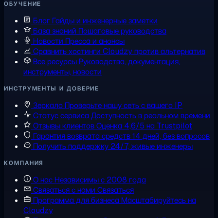
ОБУЧЕНИЕ
Блог
Гайды и инженерные заметки
База знаний
Пошаговые руководства
Новости
Пресса и анонсы
Сравнить хостинги
Cloudzy против альтернатив
Все ресурсы
Руководства, документация,
инструменты, новости
ИНСТРУМЕНТЫ И ДОВЕРИЕ
Зеркало
Проверьте нашу сеть с вашего IP
Статус сервиса
Доступность в реальном времени
Отзывы клиентов
Оценка 4,6/5 на Trustpilot
Гарантия возврата средств
14 дней, без вопросов
Получить поддержку
24/7, живые инженеры
КОМПАНИЯ
О нас
Независимы с 2008 года
Связаться с нами
Связаться
Программа для бизнеса
Масштабируйтесь на
Cloudzy