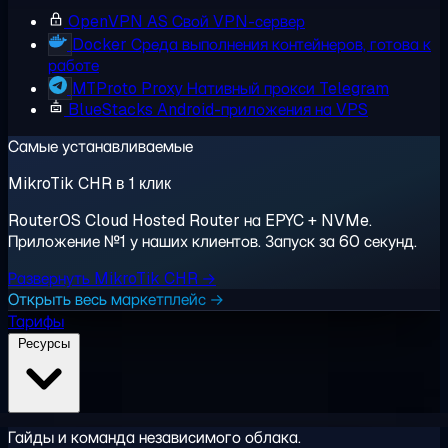
OpenVPN AS
Свой VPN-сервер
Docker
Среда выполнения контейнеров, готова к
работе
MTProto Proxy
Нативный прокси Telegram
BlueStacks
Android-приложения на VPS
Самые устанавливаемые
MikroTik CHR в 1 клик
RouterOS Cloud Hosted Router на EPYC + NVMe.
Приложение №1 у наших клиентов. Запуск за 60 секунд.
Развернуть MikroTik CHR →
Открыть весь маркетплейс →
Тарифы
Ресурсы
Гайды и команда независимого облака.