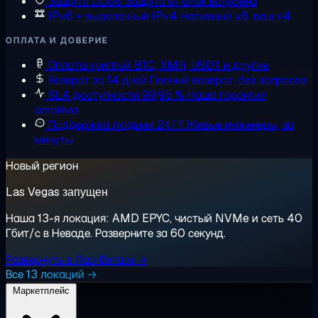
Защита DDoS
Защита от атак встроена
IPv6 + выделенный IPv4
Нативный v6, ваш v4
ОПЛАТА И ДОВЕРИЕ
Оплата криптой
BTC, XMR, USDT и другие
Возврат за 14 дней
Полный возврат, без вопросов
SLA доступности 99,95 %
Наша гарантия
аптайма
Поддержка людьми 24/7
Живые инженеры, за
минуты
Новый регион
Las Vegas запущен
Наша 13-я локация: AMD EPYC, чистый NVMe и сеть 40
Гбит/с в Неваде. Разверните за 60 секунд.
Развернуть в Лас-Вегасе →
Все 13 локаций →
Маркетплейс