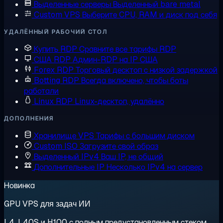
Выделенные серверы
Выделенный bare metal
Custom VPS
Выберите CPU, RAM и диск под себя
УДАЛЁННЫЙ РАБОЧИЙ СТОЛ
Купить RDP
Сравните все тарифы RDP
США RDP
Админ-RDP на IP США
Forex RDP
Торговый десктоп с низкой задержкой
Botting RDP
Всегда включено, чтобы боты
работали
Linux RDP
Linux-десктоп, удалённо
ДОПОЛНЕНИЯ
Хранилище VPS
Тарифы с большим диском
Custom ISO
Загрузите свой образ
Выделенный IPv4
Ваш IP, не общий
Дополнительные IP
Несколько IPv4 на сервер
Новинка
GPU VPS для задач ИИ
L4, L40S и H100 с полным предустановленным стеком