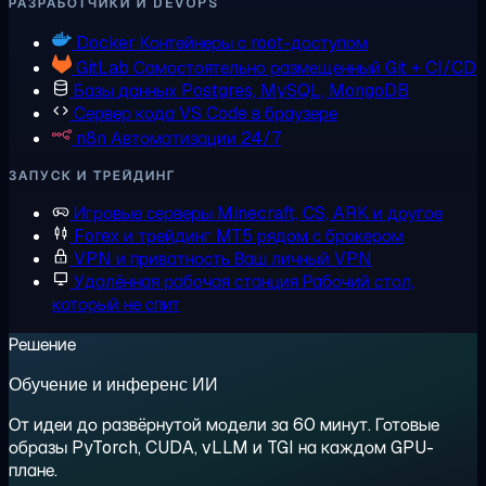
РАЗРАБОТЧИКИ И DEVOPS
Docker
Контейнеры с root-доступом
GitLab
Самостоятельно размещенный Git + CI/CD
Базы данных
Postgres, MySQL, MongoDB
Сервер кода
VS Code в браузере
n8n
Автоматизации 24/7
ЗАПУСК И ТРЕЙДИНГ
Игровые серверы
Minecraft, CS, ARK и другое
Forex и трейдинг
MT5 рядом с брокером
VPN и приватность
Ваш личный VPN
Удалённая рабочая станция
Рабочий стол,
который не спит
Решение
Обучение и инференс ИИ
От идеи до развёрнутой модели за 60 минут. Готовые
образы PyTorch, CUDA, vLLM и TGI на каждом GPU-
плане.