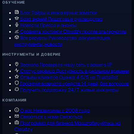
ОБУЧЕНИЕ
Блог
Гайды и инженерные заметки
База знаний
Пошаговые руководства
Новости
Пресса и анонсы
Сравнить хостинги
Cloudzy против альтернатив
Все ресурсы
Руководства, документация,
инструменты, новости
ИНСТРУМЕНТЫ И ДОВЕРИЕ
Зеркало
Проверьте нашу сеть с вашего IP
Статус сервиса
Доступность в реальном времени
Отзывы клиентов
Оценка 4,6/5 на Trustpilot
Гарантия возврата средств
14 дней, без вопросов
Получить поддержку
24/7, живые инженеры
КОМПАНИЯ
О нас
Независимы с 2008 года
Связаться с нами
Связаться
Программа для бизнеса
Масштабируйтесь на
Cloudzy