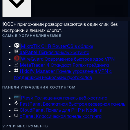
1000+ приложений разворачиваются в один клик, без
настройки и лишних хлопот.
САМЫЕ УСТАНАВЛИВАЕМЫЕ
MikroTik CHR
RouterOS в облаке
aaPanel
Лёгкая панель хостинга
WireGuard
Современное быстрое ядро VPN
MetaTrader 4
Стандарт Forex-трейдинга
Hiddify Manager
Панель управления VPN с
поддержкой нескольких протоколов
ПАНЕЛИ УПРАВЛЕНИЯ ХОСТИНГОМ
Plesk
Полноценная панель веб-хостинга
FastPanel
Бесплатная быстрая серверная панель
CloudPanel
Панель для PHP и Node.js
cPanel
Классическая панель хостинга
VPN И ИНСТРУМЕНТЫ