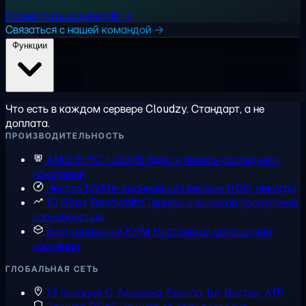
Посмотреть задачи ИИ →
Связаться с нашей командой →
Функции
Что есть в каждом сервере Cloudzy. Стандарт, а не
доплата.
ПРОИЗВОДИТЕЛЬНОСТЬ
AMD EPYC + DDR5
Ядра и память последнего
поколения
Чистое NVMe-хранилище
Никаких HDD, никогда
10 Gbps Bandwidth
Тарифы с высокой пропускной
способностью
Виртуализация KVM
Настоящая аппаратная
изоляция
ГЛОБАЛЬНАЯ СЕТЬ
13 локаций
С. Америка, Европа, Бл. Восток, АТР