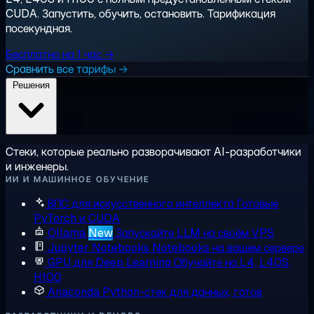
CUDA. Запустить, обучить, остановить. Тарификация
посекундная.
Бесплатно на 1 час →
Сравнить все тарифы →
Решения
Стеки, которые реально разворачивают AI-разработчики
и инженеры.
ИИ И МАШИННОЕ ОБУЧЕНИЕ
ВПС для искусственного интеллекта
Готовые
PyTorch и CUDA
Ollama
New
Запускайте LLM на своём VPS
Jupyter Notebooks
Notebooks на вашем сервере
GPU для Deep Learning
Обучайте на L4, L40S,
H100
Anaconda
Python-стек для данных, готов