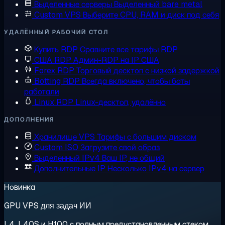
Выделенные серверы
Выделенный bare metal
Custom VPS
Выберите CPU, RAM и диск под себя
УДАЛЁННЫЙ РАБОЧИЙ СТОЛ
Купить RDP
Сравните все тарифы RDP
США RDP
Админ-RDP на IP США
Forex RDP
Торговый десктоп с низкой задержкой
Botting RDP
Всегда включено, чтобы боты
работали
Linux RDP
Linux-десктоп, удалённо
ДОПОЛНЕНИЯ
Хранилище VPS
Тарифы с большим диском
Custom ISO
Загрузите свой образ
Выделенный IPv4
Ваш IP, не общий
Дополнительные IP
Несколько IPv4 на сервер
Новинка
GPU VPS для задач ИИ
L4, L40S и H100 с полным предустановленным стеком