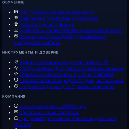
ОБУЧЕНИЕ
Блог
Гайды и инженерные заметки
База знаний
Пошаговые руководства
Новости
Пресса и анонсы
Сравнить хостинги
Cloudzy против альтернатив
Все ресурсы
Руководства, документация,
инструменты, новости
ИНСТРУМЕНТЫ И ДОВЕРИЕ
Зеркало
Проверьте нашу сеть с вашего IP
Статус сервиса
Доступность в реальном времени
Отзывы клиентов
Оценка 4,6/5 на Trustpilot
Гарантия возврата средств
14 дней, без вопросов
Получить поддержку
24/7, живые инженеры
КОМПАНИЯ
О нас
Независимы с 2008 года
Связаться с нами
Связаться
Программа для бизнеса
Масштабируйтесь на
Cloudzy