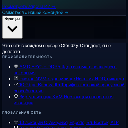
Посмотреть задачи ИИ →
Связаться с нашей командой →
Функции
Что есть в каждом сервере Cloudzy. Стандарт, а не
доплата.
ПРОИЗВОДИТЕЛЬНОСТЬ
AMD EPYC + DDR5
Ядра и память последнего
поколения
Чистое NVMe-хранилище
Никаких HDD, никогда
10 Gbps Bandwidth
Тарифы с высокой пропускной
способностью
Виртуализация KVM
Настоящая аппаратная
изоляция
ГЛОБАЛЬНАЯ СЕТЬ
13 локаций
С. Америка, Европа, Бл. Восток, АТР