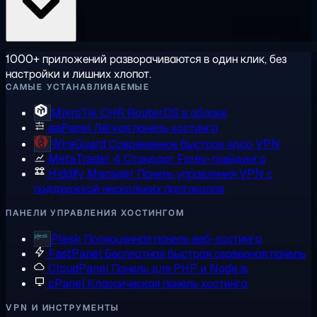
1000+ приложений разворачиваются в один клик, без
настройки и лишних хлопот.
САМЫЕ УСТАНАВЛИВАЕМЫЕ
MikroTik CHR
RouterOS в облаке
aaPanel
Лёгкая панель хостинга
WireGuard
Современное быстрое ядро VPN
MetaTrader 4
Стандарт Forex-трейдинга
Hiddify Manager
Панель управления VPN с
поддержкой нескольких протоколов
ПАНЕЛИ УПРАВЛЕНИЯ ХОСТИНГОМ
Plesk
Полноценная панель веб-хостинга
FastPanel
Бесплатная быстрая серверная панель
CloudPanel
Панель для PHP и Node.js
cPanel
Классическая панель хостинга
VPN И ИНСТРУМЕНТЫ