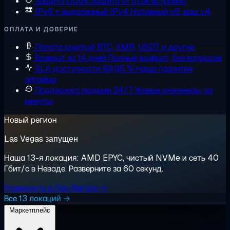
Защита DDoS
Защита от атак встроена
IPv6 + выделенный IPv4
Нативный v6, ваш v4
ОПЛАТА И ДОВЕРИЕ
Оплата криптой
BTC, XMR, USDT и другие
Возврат за 14 дней
Полный возврат, без вопросов
SLA доступности 99,95 %
Наша гарантия
аптайма
Поддержка людьми 24/7
Живые инженеры, за
минуты
Новый регион
Las Vegas запущен
Наша 13-я локация: AMD EPYC, чистый NVMe и сеть 40
Гбит/с в Неваде. Разверните за 60 секунд.
Развернуть в Лас-Вегасе →
Все 13 локаций →
Маркетплейс