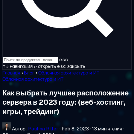
esc
↑↓
навигация
↵
открыть
esc
закрыть
Главная
›
Блог
›
Облачная архитектура и ИТ
Облачная архитектура и ИТ
Как выбрать лучшее расположение
сервера в 2023 году: (веб-хостинг,
игры, трейдинг)
Автор:
Paulina Ritter
·
Feb 8, 2023
·
13 мин чтения
·