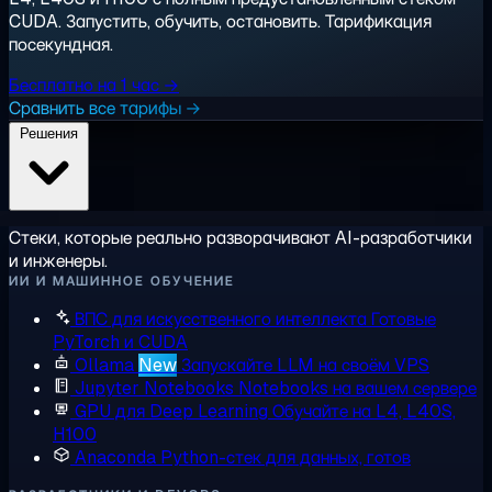
CUDA. Запустить, обучить, остановить. Тарификация
посекундная.
Бесплатно на 1 час →
Сравнить все тарифы →
Решения
Стеки, которые реально разворачивают AI-разработчики
и инженеры.
ИИ И МАШИННОЕ ОБУЧЕНИЕ
ВПС для искусственного интеллекта
Готовые
PyTorch и CUDA
Ollama
New
Запускайте LLM на своём VPS
Jupyter Notebooks
Notebooks на вашем сервере
GPU для Deep Learning
Обучайте на L4, L40S,
H100
Anaconda
Python-стек для данных, готов