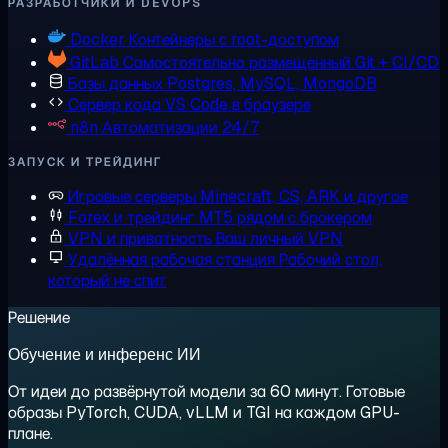
РАЗРАБОТЧИКИ И DEVOPS
Docker
Контейнеры с root-доступом
GitLab
Самостоятельно размещенный Git + CI/CD
Базы данных
Postgres, MySQL, MongoDB
Сервер кода
VS Code в браузере
n8n
Автоматизации 24/7
ЗАПУСК И ТРЕЙДИНГ
Игровые серверы
Minecraft, CS, ARK и другое
Forex и трейдинг
MT5 рядом с брокером
VPN и приватность
Ваш личный VPN
Удалённая рабочая станция
Рабочий стол,
который не спит
Решение
Обучение и инференс ИИ
От идеи до развёрнутой модели за 60 минут. Готовые
образы PyTorch, CUDA, vLLM и TGI на каждом GPU-
плане.