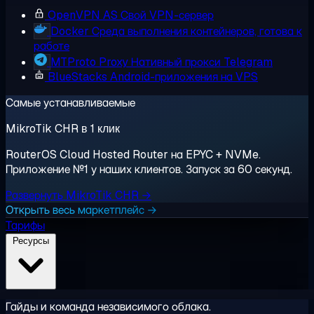
OpenVPN AS
Свой VPN-сервер
Docker
Среда выполнения контейнеров, готова к
работе
MTProto Proxy
Нативный прокси Telegram
BlueStacks
Android-приложения на VPS
Самые устанавливаемые
MikroTik CHR в 1 клик
RouterOS Cloud Hosted Router на EPYC + NVMe.
Приложение №1 у наших клиентов. Запуск за 60 секунд.
Развернуть MikroTik CHR →
Открыть весь маркетплейс →
Тарифы
Ресурсы
Гайды и команда независимого облака.