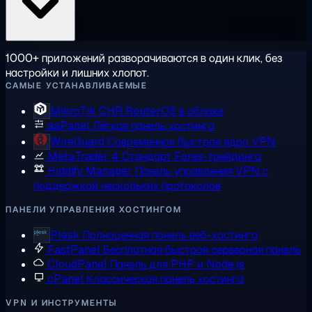
1000+ приложений разворачиваются в один клик, без
настройки и лишних хлопот.
САМЫЕ УСТАНАВЛИВАЕМЫЕ
MikroTik CHR
RouterOS в облаке
aaPanel
Лёгкая панель хостинга
WireGuard
Современное быстрое ядро VPN
MetaTrader 4
Стандарт Forex-трейдинга
Hiddify Manager
Панель управления VPN с
поддержкой нескольких протоколов
ПАНЕЛИ УПРАВЛЕНИЯ ХОСТИНГОМ
Plesk
Полноценная панель веб-хостинга
FastPanel
Бесплатная быстрая серверная панель
CloudPanel
Панель для PHP и Node.js
cPanel
Классическая панель хостинга
VPN И ИНСТРУМЕНТЫ