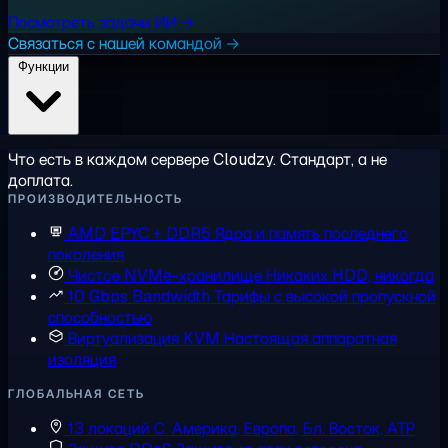
Посмотреть задачи ИИ →
Связаться с нашей командой →
Функции
Что есть в каждом сервере Cloudzy. Стандарт, а не
доплата.
ПРОИЗВОДИТЕЛЬНОСТЬ
AMD EPYC + DDR5
Ядра и память последнего
поколения
Чистое NVMe-хранилище
Никаких HDD, никогда
10 Gbps Bandwidth
Тарифы с высокой пропускной
способностью
Виртуализация KVM
Настоящая аппаратная
изоляция
ГЛОБАЛЬНАЯ СЕТЬ
13 локаций
С. Америка, Европа, Бл. Восток, АТР