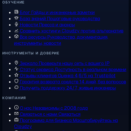
ОБУЧЕНИЕ
Блог
Гайды и инженерные заметки
База знаний
Пошаговые руководства
Новости
Пресса и анонсы
Сравнить хостинги
Cloudzy против альтернатив
Все ресурсы
Руководства, документация,
инструменты, новости
ИНСТРУМЕНТЫ И ДОВЕРИЕ
Зеркало
Проверьте нашу сеть с вашего IP
Статус сервиса
Доступность в реальном времени
Отзывы клиентов
Оценка 4,6/5 на Trustpilot
Гарантия возврата средств
14 дней, без вопросов
Получить поддержку
24/7, живые инженеры
КОМПАНИЯ
О нас
Независимы с 2008 года
Связаться с нами
Связаться
Программа для бизнеса
Масштабируйтесь на
Cloudzy