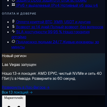
Защита DDoS
Защита от атак встроена
IPv6 + выделенный IPv4
Нативный v6, ваш v4
ОПЛАТА И ДОВЕРИЕ
Оплата криптой
BTC, XMR, USDT и другие
Возврат за 14 дней
Полный возврат, без вопросов
SLA доступности 99,95 %
Наша гарантия
аптайма
Поддержка людьми 24/7
Живые инженеры, за
минуты
Новый регион
Las Vegas запущен
Наша 13-я локация: AMD EPYC, чистый NVMe и сеть 40
Гбит/с в Неваде. Разверните за 60 секунд.
Развернуть в Лас-Вегасе →
Все 13 локаций →
Маркетплейс