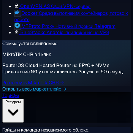
OpenVPN AS
Свой VPN-сервер
Docker
Среда выполнения контейнеров, готова к
работе
MTProto Proxy
Нативный прокси Telegram
BlueStacks
Android-приложения на VPS
Самые устанавливаемые
MikroTik CHR в 1 клик
RouterOS Cloud Hosted Router на EPYC + NVMe.
Приложение №1 у наших клиентов. Запуск за 60 секунд.
Развернуть MikroTik CHR →
Открыть весь маркетплейс →
Тарифы
Ресурсы
Гайды и команда независимого облака.