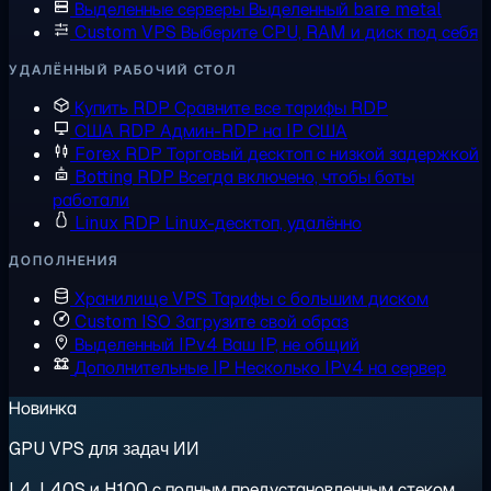
Выделенные серверы
Выделенный bare metal
Custom VPS
Выберите CPU, RAM и диск под себя
УДАЛЁННЫЙ РАБОЧИЙ СТОЛ
Купить RDP
Сравните все тарифы RDP
США RDP
Админ-RDP на IP США
Forex RDP
Торговый десктоп с низкой задержкой
Botting RDP
Всегда включено, чтобы боты
работали
Linux RDP
Linux-десктоп, удалённо
ДОПОЛНЕНИЯ
Хранилище VPS
Тарифы с большим диском
Custom ISO
Загрузите свой образ
Выделенный IPv4
Ваш IP, не общий
Дополнительные IP
Несколько IPv4 на сервер
Новинка
GPU VPS для задач ИИ
L4, L40S и H100 с полным предустановленным стеком