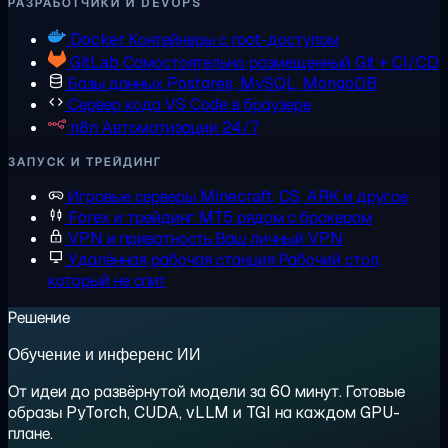
РАЗРАБОТЧИКИ И DEVOPS
Docker
Контейнеры с root-доступом
GitLab
Самостоятельно размещенный Git + CI/CD
Базы данных
Postgres, MySQL, MongoDB
Сервер кода
VS Code в браузере
n8n
Автоматизации 24/7
ЗАПУСК И ТРЕЙДИНГ
Игровые серверы
Minecraft, CS, ARK и другое
Forex и трейдинг
MT5 рядом с брокером
VPN и приватность
Ваш личный VPN
Удалённая рабочая станция
Рабочий стол,
который не спит
Решение
Обучение и инференс ИИ
От идеи до развёрнутой модели за 60 минут. Готовые
образы PyTorch, CUDA, vLLM и TGI на каждом GPU-
плане.