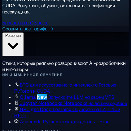
CUDA. Запустить, обучить, остановить. Тарификация
посекундная.
Бесплатно на 1 час →
Сравнить все тарифы →
Решения
Стеки, которые реально разворачивают AI-разработчики
и инженеры.
ИИ И МАШИННОЕ ОБУЧЕНИЕ
ВПС для искусственного интеллекта
Готовые
PyTorch и CUDA
Ollama
New
Запускайте LLM на своём VPS
Jupyter Notebooks
Notebooks на вашем сервере
GPU для Deep Learning
Обучайте на L4, L40S,
H100
Anaconda
Python-стек для данных, готов