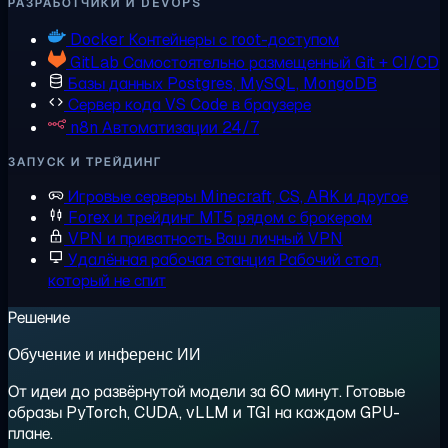
РАЗРАБОТЧИКИ И DEVOPS
Docker
Контейнеры с root-доступом
GitLab
Самостоятельно размещенный Git + CI/CD
Базы данных
Postgres, MySQL, MongoDB
Сервер кода
VS Code в браузере
n8n
Автоматизации 24/7
ЗАПУСК И ТРЕЙДИНГ
Игровые серверы
Minecraft, CS, ARK и другое
Forex и трейдинг
MT5 рядом с брокером
VPN и приватность
Ваш личный VPN
Удалённая рабочая станция
Рабочий стол,
который не спит
Решение
Обучение и инференс ИИ
От идеи до развёрнутой модели за 60 минут. Готовые
образы PyTorch, CUDA, vLLM и TGI на каждом GPU-
плане.