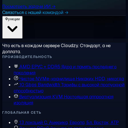
Посмотреть задачи ИИ →
Связаться с нашей командой →
Функции
Что есть в каждом сервере Cloudzy. Стандарт, а не
доплата.
ПРОИЗВОДИТЕЛЬНОСТЬ
AMD EPYC + DDR5
Ядра и память последнего
поколения
Чистое NVMe-хранилище
Никаких HDD, никогда
10 Gbps Bandwidth
Тарифы с высокой пропускной
способностью
Виртуализация KVM
Настоящая аппаратная
изоляция
ГЛОБАЛЬНАЯ СЕТЬ
13 локаций
С. Америка, Европа, Бл. Восток, АТР