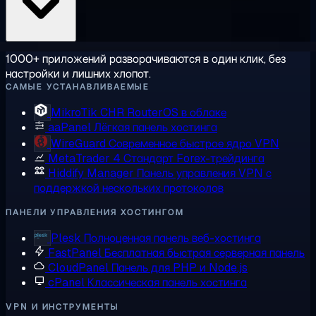
1000+ приложений разворачиваются в один клик, без
настройки и лишних хлопот.
САМЫЕ УСТАНАВЛИВАЕМЫЕ
MikroTik CHR
RouterOS в облаке
aaPanel
Лёгкая панель хостинга
WireGuard
Современное быстрое ядро VPN
MetaTrader 4
Стандарт Forex-трейдинга
Hiddify Manager
Панель управления VPN с
поддержкой нескольких протоколов
ПАНЕЛИ УПРАВЛЕНИЯ ХОСТИНГОМ
Plesk
Полноценная панель веб-хостинга
FastPanel
Бесплатная быстрая серверная панель
CloudPanel
Панель для PHP и Node.js
cPanel
Классическая панель хостинга
VPN И ИНСТРУМЕНТЫ