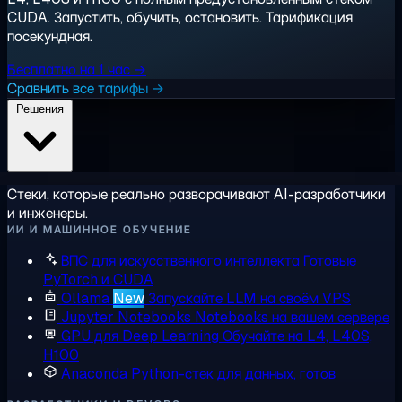
CUDA. Запустить, обучить, остановить. Тарификация
посекундная.
Бесплатно на 1 час →
Сравнить все тарифы →
Решения
Стеки, которые реально разворачивают AI-разработчики
и инженеры.
ИИ И МАШИННОЕ ОБУЧЕНИЕ
ВПС для искусственного интеллекта
Готовые
PyTorch и CUDA
Ollama
New
Запускайте LLM на своём VPS
Jupyter Notebooks
Notebooks на вашем сервере
GPU для Deep Learning
Обучайте на L4, L40S,
H100
Anaconda
Python-стек для данных, готов