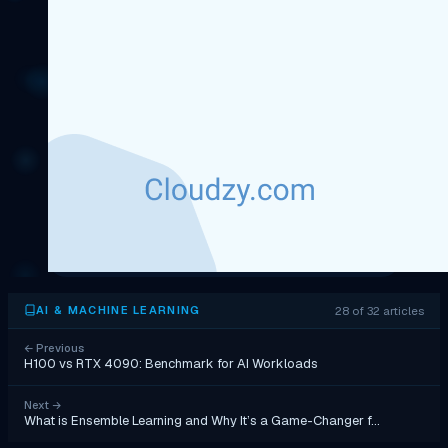
28 of 32 articles
AI & MACHINE LEARNING
←
Previous
H100 vs RTX 4090: Benchmark for AI Workloads
Next
→
What is Ensemble Learning and Why It’s a Game-Changer f…