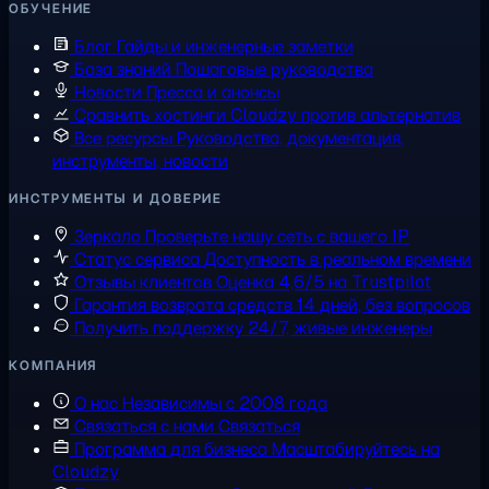
ОБУЧЕНИЕ
Блог
Гайды и инженерные заметки
База знаний
Пошаговые руководства
Новости
Пресса и анонсы
Сравнить хостинги
Cloudzy против альтернатив
Все ресурсы
Руководства, документация,
инструменты, новости
ИНСТРУМЕНТЫ И ДОВЕРИЕ
Зеркало
Проверьте нашу сеть с вашего IP
Статус сервиса
Доступность в реальном времени
Отзывы клиентов
Оценка 4,6/5 на Trustpilot
Гарантия возврата средств
14 дней, без вопросов
Получить поддержку
24/7, живые инженеры
КОМПАНИЯ
О нас
Независимы с 2008 года
Связаться с нами
Связаться
Программа для бизнеса
Масштабируйтесь на
Cloudzy