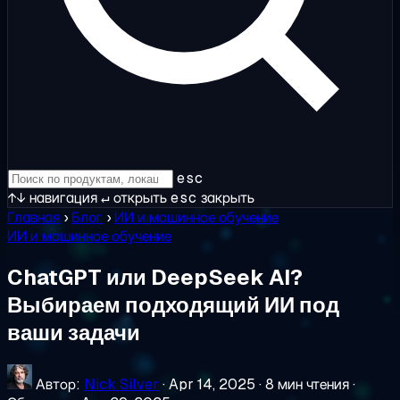
esc
↑↓
навигация
↵
открыть
esc
закрыть
Главная
›
Блог
›
ИИ и машинное обучение
ИИ и машинное обучение
ChatGPT или DeepSeek AI?
Выбираем подходящий ИИ под
ваши задачи
Автор:
Nick Silver
·
Apr 14, 2025
·
8 мин чтения
·