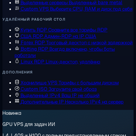
Выделенные серверы
Выделенный bare metal
Custom VPS
Выберите CPU, RAM и диск под себя
УДАЛЁННЫЙ РАБОЧИЙ СТОЛ
Купить RDP
Сравните все тарифы RDP
США RDP
Админ-RDP на IP США
Forex RDP
Торговый десктоп с низкой задержкой
Botting RDP
Всегда включено, чтобы боты
работали
Linux RDP
Linux-десктоп, удалённо
ДОПОЛНЕНИЯ
Хранилище VPS
Тарифы с большим диском
Custom ISO
Загрузите свой образ
Выделенный IPv4
Ваш IP, не общий
Дополнительные IP
Несколько IPv4 на сервер
Новинка
GPU VPS для задач ИИ
L4, L40S и H100 с полным предустановленным стеком