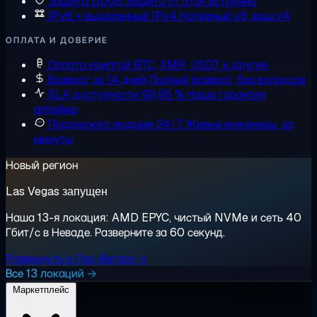
Защита DDoS
Защита от атак встроена
IPv6 + выделенный IPv4
Нативный v6, ваш v4
ОПЛАТА И ДОВЕРИЕ
Оплата криптой
BTC, XMR, USDT и другие
Возврат за 14 дней
Полный возврат, без вопросов
SLA доступности 99,95 %
Наша гарантия
аптайма
Поддержка людьми 24/7
Живые инженеры, за
минуты
Новый регион
Las Vegas запущен
Наша 13-я локация: AMD EPYC, чистый NVMe и сеть 40
Гбит/с в Неваде. Разверните за 60 секунд.
Развернуть в Лас-Вегасе →
Все 13 локаций →
Маркетплейс