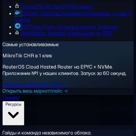
OpenVPN AS
Свой VPN-сервер
Docker
Среда выполнения контейнеров, готова к
работе
MTProto Proxy
Нативный прокси Telegram
BlueStacks
Android-приложения на VPS
Самые устанавливаемые
MikroTik CHR в 1 клик
RouterOS Cloud Hosted Router на EPYC + NVMe.
Приложение №1 у наших клиентов. Запуск за 60 секунд.
Развернуть MikroTik CHR →
Открыть весь маркетплейс →
Тарифы
Ресурсы
Гайды и команда независимого облака.