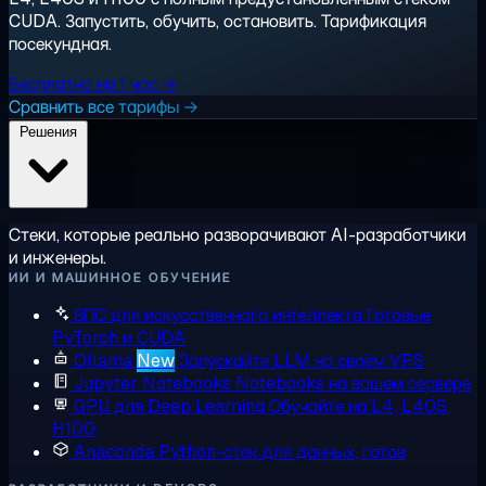
CUDA. Запустить, обучить, остановить. Тарификация
посекундная.
Бесплатно на 1 час →
Сравнить все тарифы →
Решения
Стеки, которые реально разворачивают AI-разработчики
и инженеры.
ИИ И МАШИННОЕ ОБУЧЕНИЕ
ВПС для искусственного интеллекта
Готовые
PyTorch и CUDA
Ollama
New
Запускайте LLM на своём VPS
Jupyter Notebooks
Notebooks на вашем сервере
GPU для Deep Learning
Обучайте на L4, L40S,
H100
Anaconda
Python-стек для данных, готов