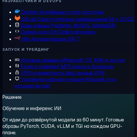
РАЗРАБОТЧИКИ И DEVOPS
Docker
Контейнеры с root-доступом
GitLab
Самостоятельно размещенный Git + CI/CD
Базы данных
Postgres, MySQL, MongoDB
Сервер кода
VS Code в браузере
n8n
Автоматизации 24/7
ЗАПУСК И ТРЕЙДИНГ
Игровые серверы
Minecraft, CS, ARK и другое
Forex и трейдинг
MT5 рядом с брокером
VPN и приватность
Ваш личный VPN
Удалённая рабочая станция
Рабочий стол,
который не спит
Решение
Обучение и инференс ИИ
От идеи до развёрнутой модели за 60 минут. Готовые
образы PyTorch, CUDA, vLLM и TGI на каждом GPU-
плане.