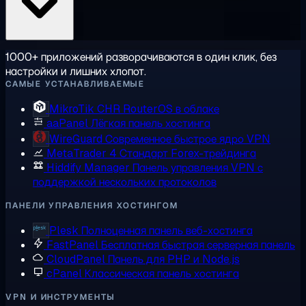
1000+ приложений разворачиваются в один клик, без
настройки и лишних хлопот.
САМЫЕ УСТАНАВЛИВАЕМЫЕ
MikroTik CHR
RouterOS в облаке
aaPanel
Лёгкая панель хостинга
WireGuard
Современное быстрое ядро VPN
MetaTrader 4
Стандарт Forex-трейдинга
Hiddify Manager
Панель управления VPN с
поддержкой нескольких протоколов
ПАНЕЛИ УПРАВЛЕНИЯ ХОСТИНГОМ
Plesk
Полноценная панель веб-хостинга
FastPanel
Бесплатная быстрая серверная панель
CloudPanel
Панель для PHP и Node.js
cPanel
Классическая панель хостинга
VPN И ИНСТРУМЕНТЫ