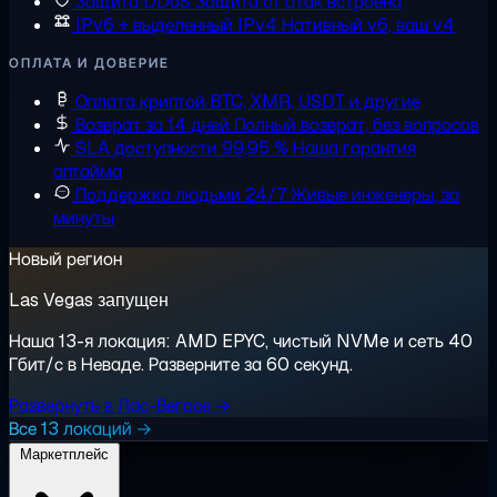
Защита DDoS
Защита от атак встроена
IPv6 + выделенный IPv4
Нативный v6, ваш v4
ОПЛАТА И ДОВЕРИЕ
Оплата криптой
BTC, XMR, USDT и другие
Возврат за 14 дней
Полный возврат, без вопросов
SLA доступности 99,95 %
Наша гарантия
аптайма
Поддержка людьми 24/7
Живые инженеры, за
минуты
Новый регион
Las Vegas запущен
Наша 13-я локация: AMD EPYC, чистый NVMe и сеть 40
Гбит/с в Неваде. Разверните за 60 секунд.
Развернуть в Лас-Вегасе →
Все 13 локаций →
Маркетплейс