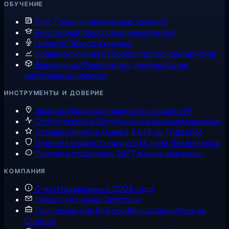
ОБУЧЕНИЕ
Блог
Гайды и инженерные заметки
База знаний
Пошаговые руководства
Новости
Пресса и анонсы
Сравнить хостинги
Cloudzy против альтернатив
Все ресурсы
Руководства, документация,
инструменты, новости
ИНСТРУМЕНТЫ И ДОВЕРИЕ
Зеркало
Проверьте нашу сеть с вашего IP
Статус сервиса
Доступность в реальном времени
Отзывы клиентов
Оценка 4,6/5 на Trustpilot
Гарантия возврата средств
14 дней, без вопросов
Получить поддержку
24/7, живые инженеры
КОМПАНИЯ
О нас
Независимы с 2008 года
Связаться с нами
Связаться
Программа для бизнеса
Масштабируйтесь на
Cloudzy