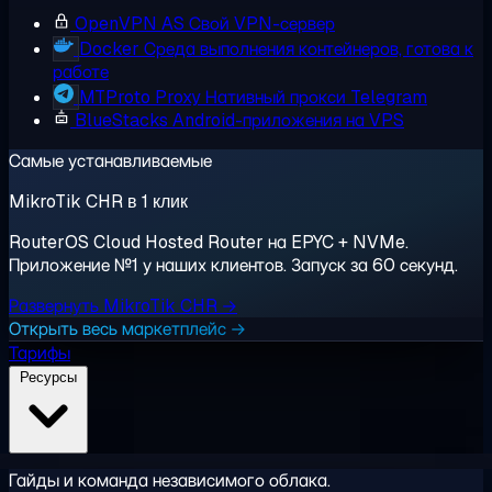
OpenVPN AS
Свой VPN-сервер
Docker
Среда выполнения контейнеров, готова к
работе
MTProto Proxy
Нативный прокси Telegram
BlueStacks
Android-приложения на VPS
Самые устанавливаемые
MikroTik CHR в 1 клик
RouterOS Cloud Hosted Router на EPYC + NVMe.
Приложение №1 у наших клиентов. Запуск за 60 секунд.
Развернуть MikroTik CHR →
Открыть весь маркетплейс →
Тарифы
Ресурсы
Гайды и команда независимого облака.