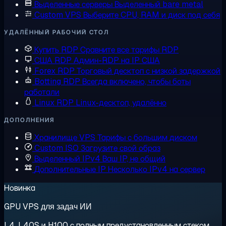
Выделенные серверы
Выделенный bare metal
Custom VPS
Выберите CPU, RAM и диск под себя
УДАЛЁННЫЙ РАБОЧИЙ СТОЛ
Купить RDP
Сравните все тарифы RDP
США RDP
Админ-RDP на IP США
Forex RDP
Торговый десктоп с низкой задержкой
Botting RDP
Всегда включено, чтобы боты
работали
Linux RDP
Linux-десктоп, удалённо
ДОПОЛНЕНИЯ
Хранилище VPS
Тарифы с большим диском
Custom ISO
Загрузите свой образ
Выделенный IPv4
Ваш IP, не общий
Дополнительные IP
Несколько IPv4 на сервер
Новинка
GPU VPS для задач ИИ
L4, L40S и H100 с полным предустановленным стеком