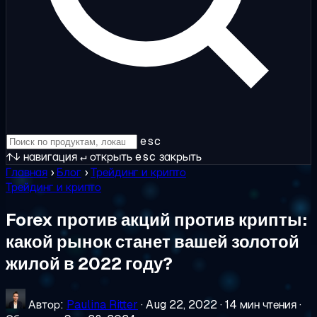
esc
↑↓
навигация
↵
открыть
esc
закрыть
Главная
›
Блог
›
Трейдинг и крипто
Трейдинг и крипто
Forex против акций против крипты:
какой рынок станет вашей золотой
жилой в 2022 году?
Автор:
Paulina Ritter
·
Aug 22, 2022
·
14 мин чтения
·