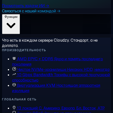
Посмотреть задачи ИИ →
Связаться с нашей командой →
Функции
Что есть в каждом сервере Cloudzy. Стандарт, а не
доплата.
ПРОИЗВОДИТЕЛЬНОСТЬ
AMD EPYC + DDR5
Ядра и память последнего
поколения
Чистое NVMe-хранилище
Никаких HDD, никогда
10 Gbps Bandwidth
Тарифы с высокой пропускной
способностью
Виртуализация KVM
Настоящая аппаратная
изоляция
ГЛОБАЛЬНАЯ СЕТЬ
13 локаций
С. Америка, Европа, Бл. Восток, АТР