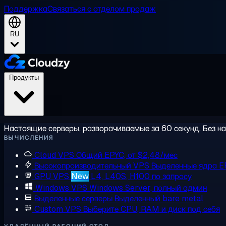
Поддержка
Связаться с отделом продаж
RU
Продукты
Настоящие серверы, разворачиваемые за 60 секунд. Без на
ВЫЧИСЛЕНИЯ
Cloud VPS
Общий EPYC, от $2,48/мес
Высокопроизводительный VPS
Выделенные ядра E
GPU VPS
New
L4, L40S, H100 по запросу
Windows VPS
Windows Server, полный админ
Выделенные серверы
Выделенный bare metal
Custom VPS
Выберите CPU, RAM и диск под себя