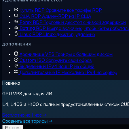
УДАЛЁННЫЙ РАБОЧИЙ СТОЛ
Купить RDP
Сравните все тарифы RDP
США RDP
Админ-RDP на IP США
Forex RDP
Торговый десктоп с низкой задержкой
Botting RDP
Всегда включено, чтобы боты работал
Linux RDP
Linux-десктоп, удалённо
ДОПОЛНЕНИЯ
Хранилище VPS
Тарифы с большим диском
Custom ISO
Загрузите свой образ
Выделенный IPv4
Ваш IP, не общий
Дополнительные IP
Несколько IPv4 на сервер
Новинка
GPU VPS для задач ИИ
L4, L40S и H100 с полным предустановленным стеком CUDA.
Бесплатно на 1 час →
Сравнить все тарифы →
Решения