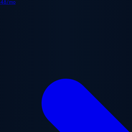
.48/mo