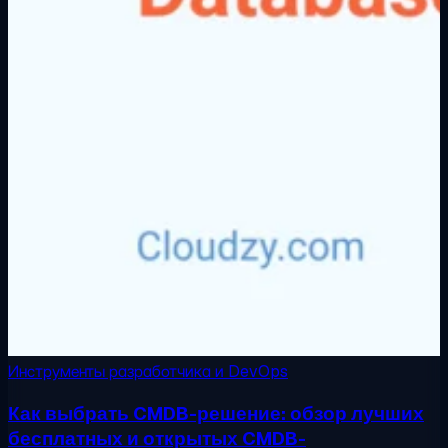
Инструменты разработчика и DevOps
Как выбрать CMDB-решение: обзор лучших
бесплатных и открытых CMDB-