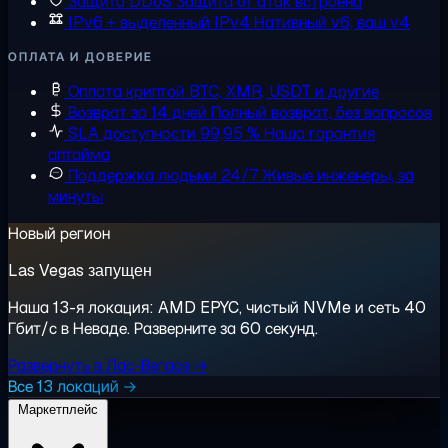
Защита DDoS
Защита от атак встроена
IPv6 + выделенный IPv4
Нативный v6, ваш v4
ОПЛАТА И ДОВЕРИЕ
Оплата криптой
BTC, XMR, USDT и другие
Возврат за 14 дней
Полный возврат, без вопросов
SLA доступности 99,95 %
Наша гарантия
аптайма
Поддержка людьми 24/7
Живые инженеры, за
минуты
Новый регион
Las Vegas запущен
Наша 13-я локация: AMD EPYC, чистый NVMe и сеть 40
Гбит/с в Неваде. Разверните за 60 секунд.
Развернуть в Лас-Вегасе →
Все 13 локаций →
Маркетплейс