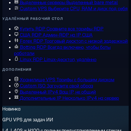
Выделенные серверы
Выделенный bare metal
Custom VPS
Выберите CPU, RAM и диск под себя
УДАЛЁННЫЙ РАБОЧИЙ СТОЛ
Купить RDP
Сравните все тарифы RDP
США RDP
Админ-RDP на IP США
Forex RDP
Торговый десктоп с низкой задержкой
Botting RDP
Всегда включено, чтобы боты
работали
Linux RDP
Linux-десктоп, удалённо
ДОПОЛНЕНИЯ
Хранилище VPS
Тарифы с большим диском
Custom ISO
Загрузите свой образ
Выделенный IPv4
Ваш IP, не общий
Дополнительные IP
Несколько IPv4 на сервер
Новинка
GPU VPS для задач ИИ
L4, L40S и H100 с полным предустановленным стеком