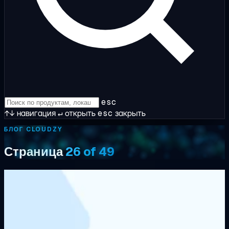
esc
↑↓
навигация
↵
открыть
esc
закрыть
БЛОГ CLOUDZY
Страница
26 of 49