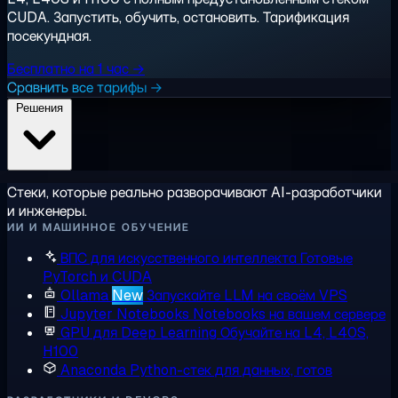
CUDA. Запустить, обучить, остановить. Тарификация
посекундная.
Бесплатно на 1 час →
Сравнить все тарифы →
Решения
Стеки, которые реально разворачивают AI-разработчики
и инженеры.
ИИ И МАШИННОЕ ОБУЧЕНИЕ
ВПС для искусственного интеллекта
Готовые
PyTorch и CUDA
Ollama
New
Запускайте LLM на своём VPS
Jupyter Notebooks
Notebooks на вашем сервере
GPU для Deep Learning
Обучайте на L4, L40S,
H100
Anaconda
Python-стек для данных, готов