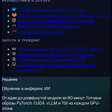
РАЗРАБОТЧИКИ И DEVOPS
Docker
Контейнеры с root-доступом
GitLab
Самостоятельно размещенный Git + CI/CD
Базы данных
Postgres, MySQL, MongoDB
Сервер кода
VS Code в браузере
n8n
Автоматизации 24/7
ЗАПУСК И ТРЕЙДИНГ
Игровые серверы
Minecraft, CS, ARK и другое
Forex и трейдинг
MT5 рядом с брокером
VPN и приватность
Ваш личный VPN
Удалённая рабочая станция
Рабочий стол,
который не спит
Решение
Обучение и инференс ИИ
От идеи до развёрнутой модели за 60 минут. Готовые
образы PyTorch, CUDA, vLLM и TGI на каждом GPU-
плане.