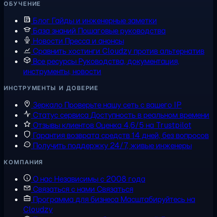
ОБУЧЕНИЕ
Блог
Гайды и инженерные заметки
База знаний
Пошаговые руководства
Новости
Пресса и анонсы
Сравнить хостинги
Cloudzy против альтернатив
Все ресурсы
Руководства, документация,
инструменты, новости
ИНСТРУМЕНТЫ И ДОВЕРИЕ
Зеркало
Проверьте нашу сеть с вашего IP
Статус сервиса
Доступность в реальном времени
Отзывы клиентов
Оценка 4,6/5 на Trustpilot
Гарантия возврата средств
14 дней, без вопросов
Получить поддержку
24/7, живые инженеры
КОМПАНИЯ
О нас
Независимы с 2008 года
Связаться с нами
Связаться
Программа для бизнеса
Масштабируйтесь на
Cloudzy