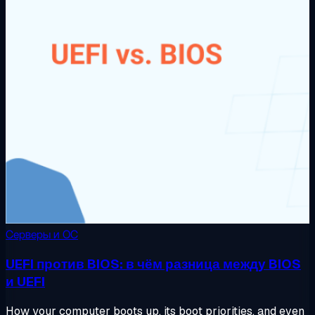
Серверы и ОС
UEFI против BIOS: в чём разница между BIOS
и UEFI
How your computer boots up, its boot priorities, and even