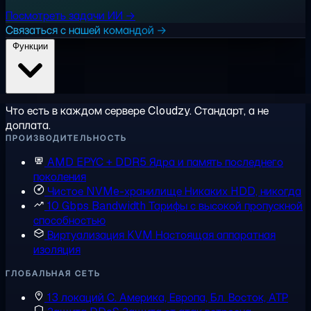
Посмотреть задачи ИИ →
Связаться с нашей командой →
Функции
Что есть в каждом сервере Cloudzy. Стандарт, а не
доплата.
ПРОИЗВОДИТЕЛЬНОСТЬ
AMD EPYC + DDR5
Ядра и память последнего
поколения
Чистое NVMe-хранилище
Никаких HDD, никогда
10 Gbps Bandwidth
Тарифы с высокой пропускной
способностью
Виртуализация KVM
Настоящая аппаратная
изоляция
ГЛОБАЛЬНАЯ СЕТЬ
13 локаций
С. Америка, Европа, Бл. Восток, АТР