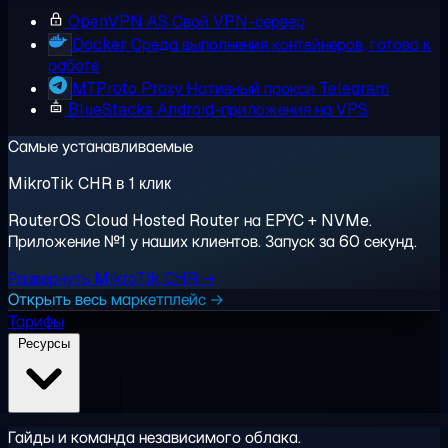
OpenVPN AS
Свой VPN-сервер
Docker
Среда выполнения контейнеров, готова к
работе
MTProto Proxy
Нативный прокси Telegram
BlueStacks
Android-приложения на VPS
Самые устанавливаемые
MikroTik CHR в 1 клик
RouterOS Cloud Hosted Router на EPYC + NVMe.
Приложение №1 у наших клиентов. Запуск за 60 секунд.
Развернуть MikroTik CHR →
Открыть весь маркетплейс →
Тарифы
Ресурсы
Гайды и команда независимого облака.