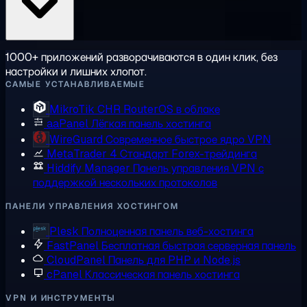
1000+ приложений разворачиваются в один клик, без
настройки и лишних хлопот.
САМЫЕ УСТАНАВЛИВАЕМЫЕ
MikroTik CHR
RouterOS в облаке
aaPanel
Лёгкая панель хостинга
WireGuard
Современное быстрое ядро VPN
MetaTrader 4
Стандарт Forex-трейдинга
Hiddify Manager
Панель управления VPN с
поддержкой нескольких протоколов
ПАНЕЛИ УПРАВЛЕНИЯ ХОСТИНГОМ
Plesk
Полноценная панель веб-хостинга
FastPanel
Бесплатная быстрая серверная панель
CloudPanel
Панель для PHP и Node.js
cPanel
Классическая панель хостинга
VPN И ИНСТРУМЕНТЫ