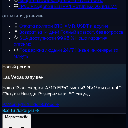
Защита DDoS
Защита от атак встроена
IPv6 + выделенный IPv4
Нативный v6, ваш v4
ОПЛАТА И ДОВЕРИЕ
Оплата криптой
BTC, XMR, USDT и другие
Возврат за 14 дней
Полный возврат, без вопросов
SLA доступности 99,95 %
Наша гарантия
аптайма
Поддержка людьми 24/7
Живые инженеры, за
минуты
Новый регион
Las Vegas запущен
Наша 13-я локация: AMD EPYC, чистый NVMe и сеть 40
Гбит/с в Неваде. Разверните за 60 секунд.
Развернуть в Лас-Вегасе →
Все 13 локаций →
Маркетплейс