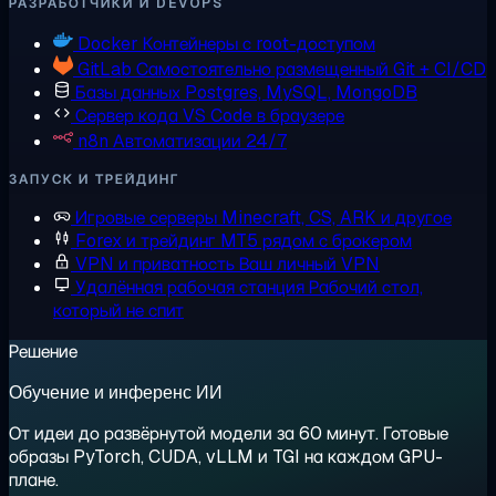
РАЗРАБОТЧИКИ И DEVOPS
Docker
Контейнеры с root-доступом
GitLab
Самостоятельно размещенный Git + CI/CD
Базы данных
Postgres, MySQL, MongoDB
Сервер кода
VS Code в браузере
n8n
Автоматизации 24/7
ЗАПУСК И ТРЕЙДИНГ
Игровые серверы
Minecraft, CS, ARK и другое
Forex и трейдинг
MT5 рядом с брокером
VPN и приватность
Ваш личный VPN
Удалённая рабочая станция
Рабочий стол,
который не спит
Решение
Обучение и инференс ИИ
От идеи до развёрнутой модели за 60 минут. Готовые
образы PyTorch, CUDA, vLLM и TGI на каждом GPU-
плане.