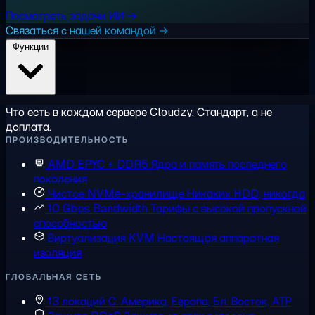
Посмотреть задачи ИИ →
Связаться с нашей командой →
Функции
Что есть в каждом сервере Cloudzy. Стандарт, а не
доплата.
ПРОИЗВОДИТЕЛЬНОСТЬ
AMD EPYC + DDR5
Ядра и память последнего
поколения
Чистое NVMe-хранилище
Никаких HDD, никогда
10 Gbps Bandwidth
Тарифы с высокой пропускной
способностью
Виртуализация KVM
Настоящая аппаратная
изоляция
ГЛОБАЛЬНАЯ СЕТЬ
13 локаций
С. Америка, Европа, Бл. Восток, АТР