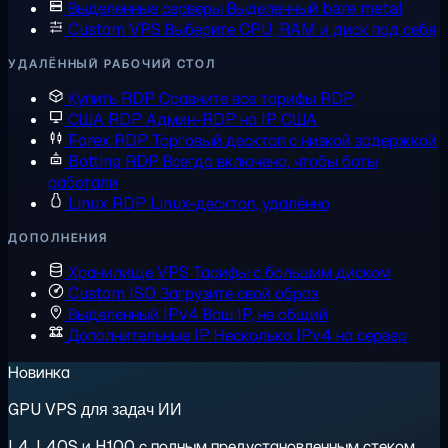
Выделенные серверы
Выделенный bare metal
Custom VPS
Выберите CPU, RAM и диск под себя
УДАЛЁННЫЙ РАБОЧИЙ СТОЛ
Купить RDP
Сравните все тарифы RDP
США RDP
Админ-RDP на IP США
Forex RDP
Торговый десктоп с низкой задержкой
Botting RDP
Всегда включено, чтобы боты
работали
Linux RDP
Linux-десктоп, удалённо
ДОПОЛНЕНИЯ
Хранилище VPS
Тарифы с большим диском
Custom ISO
Загрузите свой образ
Выделенный IPv4
Ваш IP, не общий
Дополнительные IP
Несколько IPv4 на сервер
Новинка
GPU VPS для задач ИИ
L4, L40S и H100 с полным предустановленным стеком