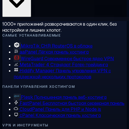
1000+ приложений разворачиваются в один клик, без
настройки и лишних хлопот.
САМЫЕ УСТАНАВЛИВАЕМЫЕ
MikroTik CHR
RouterOS в облаке
aaPanel
Лёгкая панель хостинга
WireGuard
Современное быстрое ядро VPN
MetaTrader 4
Стандарт Forex-трейдинга
Hiddify Manager
Панель управления VPN с
поддержкой нескольких протоколов
ПАНЕЛИ УПРАВЛЕНИЯ ХОСТИНГОМ
Plesk
Полноценная панель веб-хостинга
FastPanel
Бесплатная быстрая серверная панель
CloudPanel
Панель для PHP и Node.js
cPanel
Классическая панель хостинга
VPN И ИНСТРУМЕНТЫ