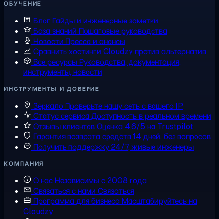
ОБУЧЕНИЕ
Блог
Гайды и инженерные заметки
База знаний
Пошаговые руководства
Новости
Пресса и анонсы
Сравнить хостинги
Cloudzy против альтернатив
Все ресурсы
Руководства, документация,
инструменты, новости
ИНСТРУМЕНТЫ И ДОВЕРИЕ
Зеркало
Проверьте нашу сеть с вашего IP
Статус сервиса
Доступность в реальном времени
Отзывы клиентов
Оценка 4,6/5 на Trustpilot
Гарантия возврата средств
14 дней, без вопросов
Получить поддержку
24/7, живые инженеры
КОМПАНИЯ
О нас
Независимы с 2008 года
Связаться с нами
Связаться
Программа для бизнеса
Масштабируйтесь на
Cloudzy