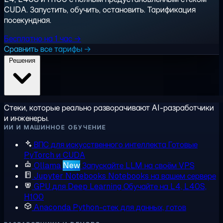
CUDA. Запустить, обучить, остановить. Тарификация
посекундная.
Бесплатно на 1 час →
Сравнить все тарифы →
Решения
Стеки, которые реально разворачивают AI-разработчики
и инженеры.
ИИ И МАШИННОЕ ОБУЧЕНИЕ
ВПС для искусственного интеллекта
Готовые
PyTorch и CUDA
Ollama
New
Запускайте LLM на своём VPS
Jupyter Notebooks
Notebooks на вашем сервере
GPU для Deep Learning
Обучайте на L4, L40S,
H100
Anaconda
Python-стек для данных, готов