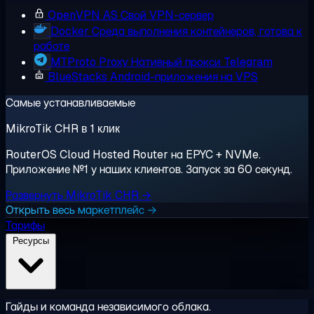
OpenVPN AS
Свой VPN-сервер
Docker
Среда выполнения контейнеров, готова к
работе
MTProto Proxy
Нативный прокси Telegram
BlueStacks
Android-приложения на VPS
Самые устанавливаемые
MikroTik CHR в 1 клик
RouterOS Cloud Hosted Router на EPYC + NVMe.
Приложение №1 у наших клиентов. Запуск за 60 секунд.
Развернуть MikroTik CHR →
Открыть весь маркетплейс →
Тарифы
Ресурсы
Гайды и команда независимого облака.