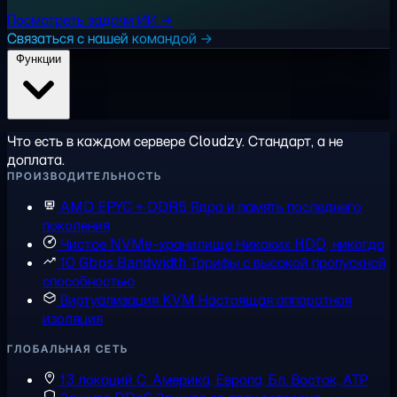
Посмотреть задачи ИИ →
Связаться с нашей командой →
Функции
Что есть в каждом сервере Cloudzy. Стандарт, а не
доплата.
ПРОИЗВОДИТЕЛЬНОСТЬ
AMD EPYC + DDR5
Ядра и память последнего
поколения
Чистое NVMe-хранилище
Никаких HDD, никогда
10 Gbps Bandwidth
Тарифы с высокой пропускной
способностью
Виртуализация KVM
Настоящая аппаратная
изоляция
ГЛОБАЛЬНАЯ СЕТЬ
13 локаций
С. Америка, Европа, Бл. Восток, АТР