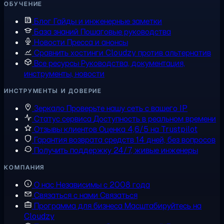
ОБУЧЕНИЕ
Блог
Гайды и инженерные заметки
База знаний
Пошаговые руководства
Новости
Пресса и анонсы
Сравнить хостинги
Cloudzy против альтернатив
Все ресурсы
Руководства, документация,
инструменты, новости
ИНСТРУМЕНТЫ И ДОВЕРИЕ
Зеркало
Проверьте нашу сеть с вашего IP
Статус сервиса
Доступность в реальном времени
Отзывы клиентов
Оценка 4,6/5 на Trustpilot
Гарантия возврата средств
14 дней, без вопросов
Получить поддержку
24/7, живые инженеры
КОМПАНИЯ
О нас
Независимы с 2008 года
Связаться с нами
Связаться
Программа для бизнеса
Масштабируйтесь на
Cloudzy