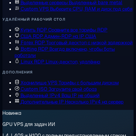
Выделенные серверы
Выделенный bare metal
Custom VPS
Выберите CPU, RAM и диск под себя
УДАЛЁННЫЙ РАБОЧИЙ СТОЛ
Купить RDP
Сравните все тарифы RDP
США RDP
Админ-RDP на IP США
Forex RDP
Торговый десктоп с низкой задержкой
Botting RDP
Всегда включено, чтобы боты
работали
Linux RDP
Linux-десктоп, удалённо
ДОПОЛНЕНИЯ
Хранилище VPS
Тарифы с большим диском
Custom ISO
Загрузите свой образ
Выделенный IPv4
Ваш IP, не общий
Дополнительные IP
Несколько IPv4 на сервер
Новинка
GPU VPS для задач ИИ
L4, L40S и H100 с полным предустановленным стеком