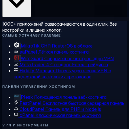
1000+ приложений разворачиваются в один клик, без
настройки и лишних хлопот.
САМЫЕ УСТАНАВЛИВАЕМЫЕ
MikroTik CHR
RouterOS в облаке
aaPanel
Лёгкая панель хостинга
WireGuard
Современное быстрое ядро VPN
MetaTrader 4
Стандарт Forex-трейдинга
Hiddify Manager
Панель управления VPN с
поддержкой нескольких протоколов
ПАНЕЛИ УПРАВЛЕНИЯ ХОСТИНГОМ
Plesk
Полноценная панель веб-хостинга
FastPanel
Бесплатная быстрая серверная панель
CloudPanel
Панель для PHP и Node.js
cPanel
Классическая панель хостинга
VPN И ИНСТРУМЕНТЫ