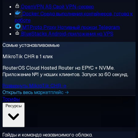
OpenVPN AS
Свой VPN-сервер
Docker
Среда выполнения контейнеров, готова к
работе
MTProto Proxy
Нативный прокси Telegram
BlueStacks
Android-приложения на VPS
Самые устанавливаемые
MikroTik CHR в 1 клик
RouterOS Cloud Hosted Router на EPYC + NVMe.
Приложение №1 у наших клиентов. Запуск за 60 секунд.
Развернуть MikroTik CHR →
Открыть весь маркетплейс →
Тарифы
Ресурсы
Гайды и команда независимого облака.