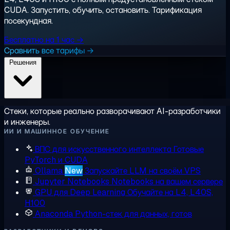
CUDA. Запустить, обучить, остановить. Тарификация
посекундная.
Бесплатно на 1 час →
Сравнить все тарифы →
Решения
Стеки, которые реально разворачивают AI-разработчики
и инженеры.
ИИ И МАШИННОЕ ОБУЧЕНИЕ
ВПС для искусственного интеллекта
Готовые
PyTorch и CUDA
Ollama
New
Запускайте LLM на своём VPS
Jupyter Notebooks
Notebooks на вашем сервере
GPU для Deep Learning
Обучайте на L4, L40S,
H100
Anaconda
Python-стек для данных, готов