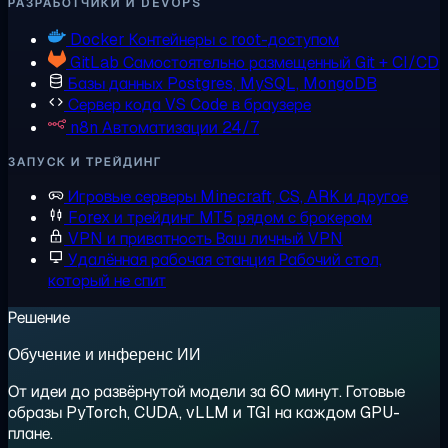
РАЗРАБОТЧИКИ И DEVOPS
Docker
Контейнеры с root-доступом
GitLab
Самостоятельно размещенный Git + CI/CD
Базы данных
Postgres, MySQL, MongoDB
Сервер кода
VS Code в браузере
n8n
Автоматизации 24/7
ЗАПУСК И ТРЕЙДИНГ
Игровые серверы
Minecraft, CS, ARK и другое
Forex и трейдинг
MT5 рядом с брокером
VPN и приватность
Ваш личный VPN
Удалённая рабочая станция
Рабочий стол,
который не спит
Решение
Обучение и инференс ИИ
От идеи до развёрнутой модели за 60 минут. Готовые
образы PyTorch, CUDA, vLLM и TGI на каждом GPU-
плане.