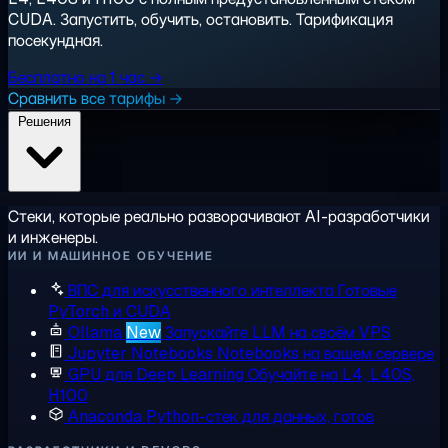
CUDA. Запустить, обучить, остановить. Тарификация
посекундная.
Бесплатно на 1 час →
Сравнить все тарифы →
Решения
Стеки, которые реально разворачивают AI-разработчики
и инженеры.
ИИ И МАШИННОЕ ОБУЧЕНИЕ
ВПС для искусственного интеллекта
Готовые
PyTorch и CUDA
Ollama
New
Запускайте LLM на своём VPS
Jupyter Notebooks
Notebooks на вашем сервере
GPU для Deep Learning
Обучайте на L4, L40S,
H100
Anaconda
Python-стек для данных, готов