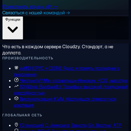
Посмотреть задачи ИИ →
Связаться с нашей командой →
Функции
Что есть в каждом сервере Cloudzy. Стандарт, а не
доплата.
ПРОИЗВОДИТЕЛЬНОСТЬ
AMD EPYC + DDR5
Ядра и память последнего
поколения
Чистое NVMe-хранилище
Никаких HDD, никогда
10 Gbps Bandwidth
Тарифы с высокой пропускной
способностью
Виртуализация KVM
Настоящая аппаратная
изоляция
ГЛОБАЛЬНАЯ СЕТЬ
13 локаций
С. Америка, Европа, Бл. Восток, АТР