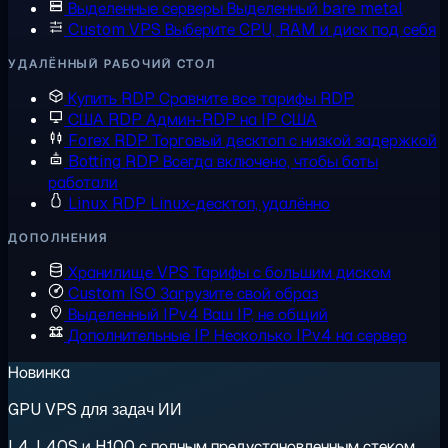
Выделенные серверы
Выделенный bare metal
Custom VPS
Выберите CPU, RAM и диск под себя
УДАЛЁННЫЙ РАБОЧИЙ СТОЛ
Купить RDP
Сравните все тарифы RDP
США RDP
Админ-RDP на IP США
Forex RDP
Торговый десктоп с низкой задержкой
Botting RDP
Всегда включено, чтобы боты
работали
Linux RDP
Linux-десктоп, удалённо
ДОПОЛНЕНИЯ
Хранилище VPS
Тарифы с большим диском
Custom ISO
Загрузите свой образ
Выделенный IPv4
Ваш IP, не общий
Дополнительные IP
Несколько IPv4 на сервер
Новинка
GPU VPS для задач ИИ
L4, L40S и H100 с полным предустановленным стеком