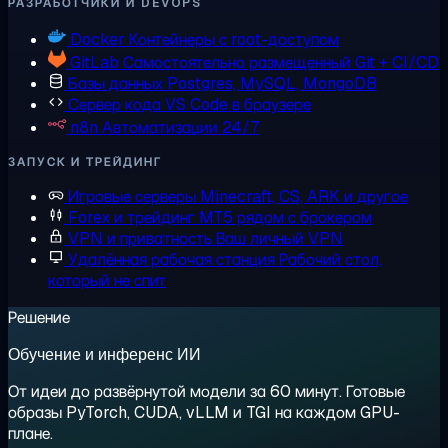
РАЗРАБОТЧИКИ И DEVOPS
Docker
Контейнеры с root-доступом
GitLab
Самостоятельно размещенный Git + CI/CD
Базы данных
Postgres, MySQL, MongoDB
Сервер кода
VS Code в браузере
n8n
Автоматизации 24/7
ЗАПУСК И ТРЕЙДИНГ
Игровые серверы
Minecraft, CS, ARK и другое
Forex и трейдинг
MT5 рядом с брокером
VPN и приватность
Ваш личный VPN
Удалённая рабочая станция
Рабочий стол,
который не спит
Решение
Обучение и инференс ИИ
От идеи до развёрнутой модели за 60 минут. Готовые
образы PyTorch, CUDA, vLLM и TGI на каждом GPU-
плане.