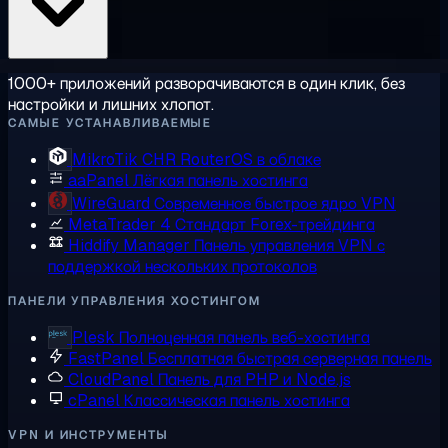
1000+ приложений разворачиваются в один клик, без
настройки и лишних хлопот.
САМЫЕ УСТАНАВЛИВАЕМЫЕ
MikroTik CHR
RouterOS в облаке
aaPanel
Лёгкая панель хостинга
WireGuard
Современное быстрое ядро VPN
MetaTrader 4
Стандарт Forex-трейдинга
Hiddify Manager
Панель управления VPN с
поддержкой нескольких протоколов
ПАНЕЛИ УПРАВЛЕНИЯ ХОСТИНГОМ
Plesk
Полноценная панель веб-хостинга
FastPanel
Бесплатная быстрая серверная панель
CloudPanel
Панель для PHP и Node.js
cPanel
Классическая панель хостинга
VPN И ИНСТРУМЕНТЫ