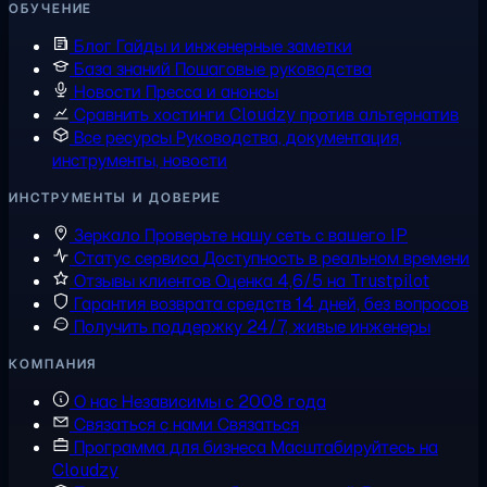
ОБУЧЕНИЕ
Блог
Гайды и инженерные заметки
База знаний
Пошаговые руководства
Новости
Пресса и анонсы
Сравнить хостинги
Cloudzy против альтернатив
Все ресурсы
Руководства, документация,
инструменты, новости
ИНСТРУМЕНТЫ И ДОВЕРИЕ
Зеркало
Проверьте нашу сеть с вашего IP
Статус сервиса
Доступность в реальном времени
Отзывы клиентов
Оценка 4,6/5 на Trustpilot
Гарантия возврата средств
14 дней, без вопросов
Получить поддержку
24/7, живые инженеры
КОМПАНИЯ
О нас
Независимы с 2008 года
Связаться с нами
Связаться
Программа для бизнеса
Масштабируйтесь на
Cloudzy