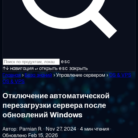
esc
↑↓
навигация
↵
открыть
esc
закрыть
Главная
›
База знаний
›
Управление сервером
›
OS & VPS
OS & VPS
Отключение автоматической
перезагрузки сервера после
обновлений Windows
Автор: Parnian R.
·
Nov 27, 2024
·
4 мин чтения
·
Обновлено Feb 15, 2026