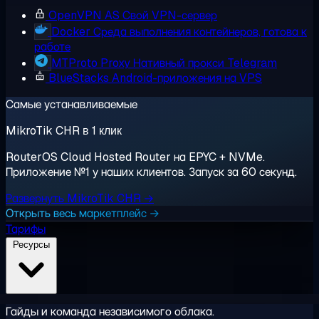
OpenVPN AS
Свой VPN-сервер
Docker
Среда выполнения контейнеров, готова к
работе
MTProto Proxy
Нативный прокси Telegram
BlueStacks
Android-приложения на VPS
Самые устанавливаемые
MikroTik CHR в 1 клик
RouterOS Cloud Hosted Router на EPYC + NVMe.
Приложение №1 у наших клиентов. Запуск за 60 секунд.
Развернуть MikroTik CHR →
Открыть весь маркетплейс →
Тарифы
Ресурсы
Гайды и команда независимого облака.