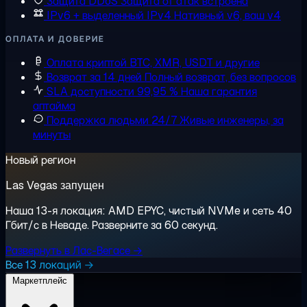
Защита DDoS
Защита от атак встроена
IPv6 + выделенный IPv4
Нативный v6, ваш v4
ОПЛАТА И ДОВЕРИЕ
Оплата криптой
BTC, XMR, USDT и другие
Возврат за 14 дней
Полный возврат, без вопросов
SLA доступности 99,95 %
Наша гарантия
аптайма
Поддержка людьми 24/7
Живые инженеры, за
минуты
Новый регион
Las Vegas запущен
Наша 13-я локация: AMD EPYC, чистый NVMe и сеть 40
Гбит/с в Неваде. Разверните за 60 секунд.
Развернуть в Лас-Вегасе →
Все 13 локаций →
Маркетплейс