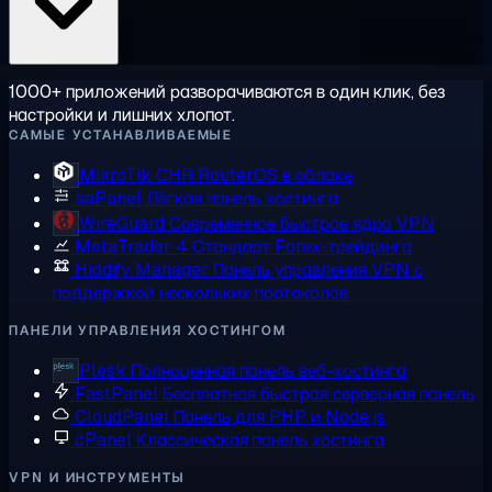
1000+ приложений разворачиваются в один клик, без
настройки и лишних хлопот.
САМЫЕ УСТАНАВЛИВАЕМЫЕ
MikroTik CHR
RouterOS в облаке
aaPanel
Лёгкая панель хостинга
WireGuard
Современное быстрое ядро VPN
MetaTrader 4
Стандарт Forex-трейдинга
Hiddify Manager
Панель управления VPN с
поддержкой нескольких протоколов
ПАНЕЛИ УПРАВЛЕНИЯ ХОСТИНГОМ
Plesk
Полноценная панель веб-хостинга
FastPanel
Бесплатная быстрая серверная панель
CloudPanel
Панель для PHP и Node.js
cPanel
Классическая панель хостинга
VPN И ИНСТРУМЕНТЫ