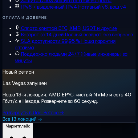
Защита DDoS
Защита от атак встроена
IPv6 + выделенный IPv4
Нативный v6, ваш v4
ОПЛАТА И ДОВЕРИЕ
Оплата криптой
BTC, XMR, USDT и другие
Возврат за 14 дней
Полный возврат, без вопросов
SLA доступности 99,95 %
Наша гарантия
аптайма
Поддержка людьми 24/7
Живые инженеры, за
минуты
Новый регион
Las Vegas запущен
Наша 13-я локация: AMD EPYC, чистый NVMe и сеть 40
Гбит/с в Неваде. Разверните за 60 секунд.
Развернуть в Лас-Вегасе →
Все 13 локаций →
Маркетплейс