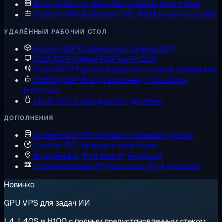
Выделенные серверы
Выделенный bare metal
Custom VPS
Выберите CPU, RAM и диск под себя
УДАЛЁННЫЙ РАБОЧИЙ СТОЛ
Купить RDP
Сравните все тарифы RDP
США RDP
Админ-RDP на IP США
Forex RDP
Торговый десктоп с низкой задержкой
Botting RDP
Всегда включено, чтобы боты
работали
Linux RDP
Linux-десктоп, удалённо
ДОПОЛНЕНИЯ
Хранилище VPS
Тарифы с большим диском
Custom ISO
Загрузите свой образ
Выделенный IPv4
Ваш IP, не общий
Дополнительные IP
Несколько IPv4 на сервер
Новинка
GPU VPS для задач ИИ
L4, L40S и H100 с полным предустановленным стеком