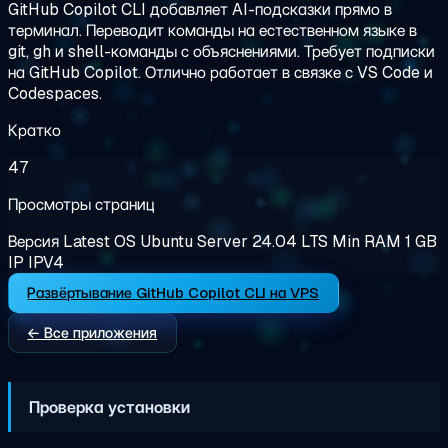
GitHub Copilot CLI добавляет AI-подсказки прямо в
терминал. Переводит команды на естественном языке в
git, gh и shell-команды с объяснениями. Требует подписки
на GitHub Copilot. Отлично работает в связке с VS Code и
Codespaces.
Кратко
47
Просмотры страниц
Версия
Latest
OS
Ubuntu Server 24.04 LTS
Min RAM
1 GB
IP
IPV4
Развёртывание GitHub Copilot CLI на VPS
← Все приложения
Проверка установки