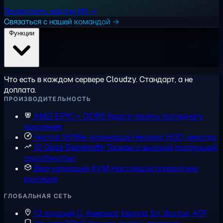
Посмотреть задачи ИИ →
Связаться с нашей командой →
Функции
Что есть в каждом сервере Cloudzy. Стандарт, а не
доплата.
ПРОИЗВОДИТЕЛЬНОСТЬ
AMD EPYC + DDR5
Ядра и память последнего
поколения
Чистое NVMe-хранилище
Никаких HDD, никогда
10 Gbps Bandwidth
Тарифы с высокой пропускной
способностью
Виртуализация KVM
Настоящая аппаратная
изоляция
ГЛОБАЛЬНАЯ СЕТЬ
13 локаций
С. Америка, Европа, Бл. Восток, АТР