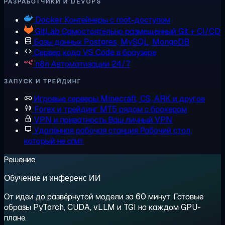
РАЗРАБОТЧИКИ И DEVOPS
Docker
Контейнеры с root-доступом
GitLab
Самостоятельно размещенный Git + CI/CD
Базы данных
Postgres, MySQL, MongoDB
Сервер кода
VS Code в браузере
n8n
Автоматизации 24/7
ЗАПУСК И ТРЕЙДИНГ
Игровые серверы
Minecraft, CS, ARK и другое
Forex и трейдинг
MT5 рядом с брокером
VPN и приватность
Ваш личный VPN
Удалённая рабочая станция
Рабочий стол,
который не спит
Решение
Обучение и инференс ИИ
От идеи до развёрнутой модели за 60 минут. Готовые
образы PyTorch, CUDA, vLLM и TGI на каждом GPU-
плане.