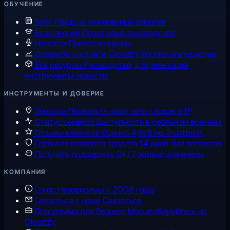
ОБУЧЕНИЕ
Блог
Гайды и инженерные заметки
База знаний
Пошаговые руководства
Новости
Пресса и анонсы
Сравнить хостинги
Cloudzy против альтернатив
Все ресурсы
Руководства, документация,
инструменты, новости
ИНСТРУМЕНТЫ И ДОВЕРИЕ
Зеркало
Проверьте нашу сеть с вашего IP
Статус сервиса
Доступность в реальном времени
Отзывы клиентов
Оценка 4,6/5 на Trustpilot
Гарантия возврата средств
14 дней, без вопросов
Получить поддержку
24/7, живые инженеры
КОМПАНИЯ
О нас
Независимы с 2008 года
Связаться с нами
Связаться
Программа для бизнеса
Масштабируйтесь на
Cloudzy