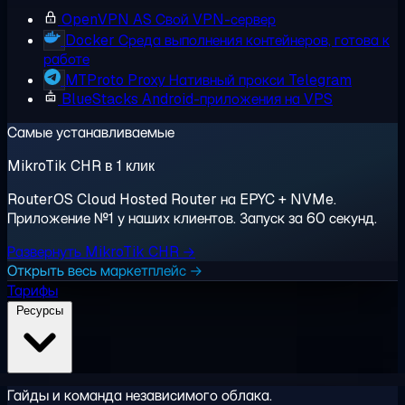
OpenVPN AS
Свой VPN-сервер
Docker
Среда выполнения контейнеров, готова к
работе
MTProto Proxy
Нативный прокси Telegram
BlueStacks
Android-приложения на VPS
Самые устанавливаемые
MikroTik CHR в 1 клик
RouterOS Cloud Hosted Router на EPYC + NVMe.
Приложение №1 у наших клиентов. Запуск за 60 секунд.
Развернуть MikroTik CHR →
Открыть весь маркетплейс →
Тарифы
Ресурсы
Гайды и команда независимого облака.