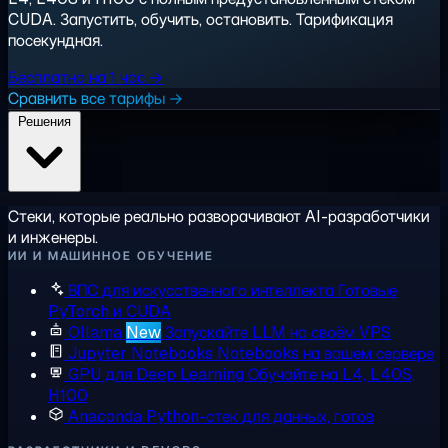
CUDA. Запустить, обучить, остановить. Тарификация
посекундная.
Бесплатно на 1 час →
Сравнить все тарифы →
Решения
Стеки, которые реально разворачивают AI-разработчики
и инженеры.
ИИ И МАШИННОЕ ОБУЧЕНИЕ
ВПС для искусственного интеллекта
Готовые
PyTorch и CUDA
Ollama
New
Запускайте LLM на своём VPS
Jupyter Notebooks
Notebooks на вашем сервере
GPU для Deep Learning
Обучайте на L4, L40S,
H100
Anaconda
Python-стек для данных, готов