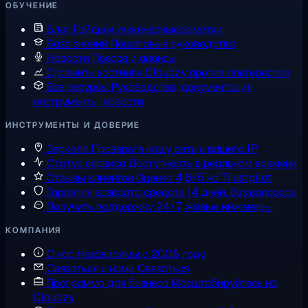
ОБУЧЕНИЕ
Блог
Гайды и инженерные заметки
База знаний
Пошаговые руководства
Новости
Пресса и анонсы
Сравнить хостинги
Cloudzy против альтернатив
Все ресурсы
Руководства, документация,
инструменты, новости
ИНСТРУМЕНТЫ И ДОВЕРИЕ
Зеркало
Проверьте нашу сеть с вашего IP
Статус сервиса
Доступность в реальном времени
Отзывы клиентов
Оценка 4,6/5 на Trustpilot
Гарантия возврата средств
14 дней, без вопросов
Получить поддержку
24/7, живые инженеры
КОМПАНИЯ
О нас
Независимы с 2008 года
Связаться с нами
Связаться
Программа для бизнеса
Масштабируйтесь на
Cloudzy