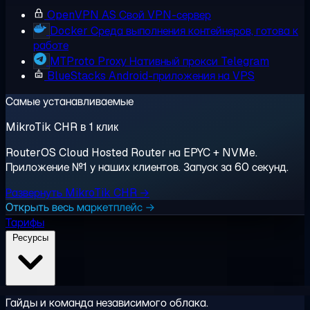
OpenVPN AS
Свой VPN-сервер
Docker
Среда выполнения контейнеров, готова к
работе
MTProto Proxy
Нативный прокси Telegram
BlueStacks
Android-приложения на VPS
Самые устанавливаемые
MikroTik CHR в 1 клик
RouterOS Cloud Hosted Router на EPYC + NVMe.
Приложение №1 у наших клиентов. Запуск за 60 секунд.
Развернуть MikroTik CHR →
Открыть весь маркетплейс →
Тарифы
Ресурсы
Гайды и команда независимого облака.