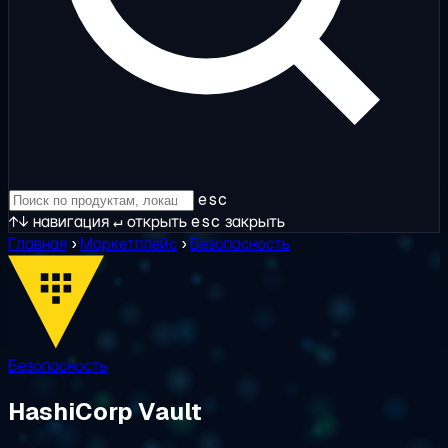
esc
↑↓
навигация
↵
открыть
esc
закрыть
Главная
›
Маркетплейс
›
Безопасность
Безопасность
HashiCorp Vault