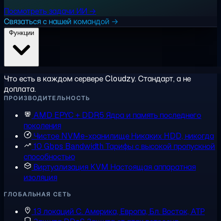
Посмотреть задачи ИИ →
Связаться с нашей командой →
Функции
Что есть в каждом сервере Cloudzy. Стандарт, а не
доплата.
ПРОИЗВОДИТЕЛЬНОСТЬ
AMD EPYC + DDR5
Ядра и память последнего
поколения
Чистое NVMe-хранилище
Никаких HDD, никогда
10 Gbps Bandwidth
Тарифы с высокой пропускной
способностью
Виртуализация KVM
Настоящая аппаратная
изоляция
ГЛОБАЛЬНАЯ СЕТЬ
13 локаций
С. Америка, Европа, Бл. Восток, АТР