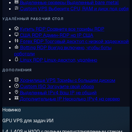
Выделенные серверы
Выделенный bare metal
Custom VPS
Выберите CPU, RAM и диск под себя
УДАЛЁННЫЙ РАБОЧИЙ СТОЛ
Купить RDP
Сравните все тарифы RDP
США RDP
Админ-RDP на IP США
Forex RDP
Торговый десктоп с низкой задержкой
Botting RDP
Всегда включено, чтобы боты
работали
Linux RDP
Linux-десктоп, удалённо
ДОПОЛНЕНИЯ
Хранилище VPS
Тарифы с большим диском
Custom ISO
Загрузите свой образ
Выделенный IPv4
Ваш IP, не общий
Дополнительные IP
Несколько IPv4 на сервер
Новинка
GPU VPS для задач ИИ
L4, L40S и H100 с полным предустановленным стеком