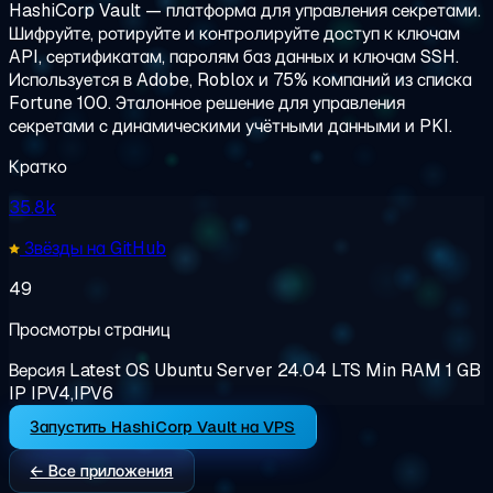
HashiCorp Vault — платформа для управления секретами.
Шифруйте, ротируйте и контролируйте доступ к ключам
API, сертификатам, паролям баз данных и ключам SSH.
Используется в Adobe, Roblox и 75% компаний из списка
Fortune 100. Эталонное решение для управления
секретами с динамическими учётными данными и PKI.
Кратко
35.8k
Звёзды на GitHub
49
Просмотры страниц
Версия
Latest
OS
Ubuntu Server 24.04 LTS
Min RAM
1 GB
IP
IPV4,IPV6
Запустить HashiCorp Vault на VPS
← Все приложения