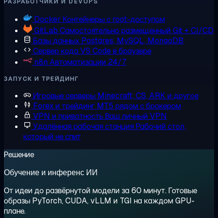
РАЗРАБОТЧИКИ И DEVOPS
Docker
Контейнеры с root-доступом
GitLab
Самостоятельно размещенный Git + CI/CD
Базы данных
Postgres, MySQL, MongoDB
Сервер кода
VS Code в браузере
n8n
Автоматизации 24/7
ЗАПУСК И ТРЕЙДИНГ
Игровые серверы
Minecraft, CS, ARK и другое
Forex и трейдинг
MT5 рядом с брокером
VPN и приватность
Ваш личный VPN
Удалённая рабочая станция
Рабочий стол,
который не спит
Решение
Обучение и инференс ИИ
От идеи до развёрнутой модели за 60 минут. Готовые
образы PyTorch, CUDA, vLLM и TGI на каждом GPU-
плане.