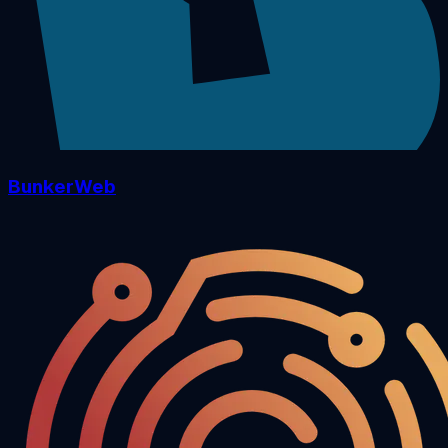
BunkerWeb