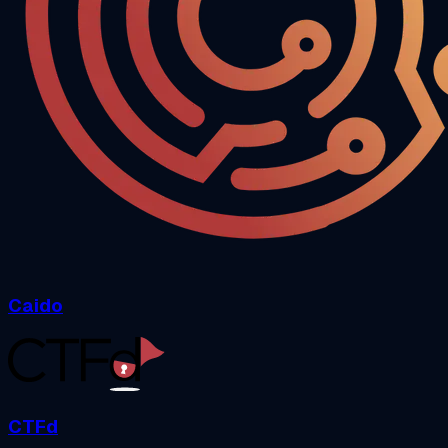
Caido
CTFd