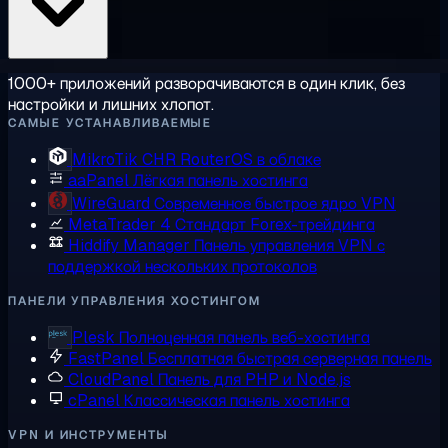
1000+ приложений разворачиваются в один клик, без
настройки и лишних хлопот.
САМЫЕ УСТАНАВЛИВАЕМЫЕ
MikroTik CHR
RouterOS в облаке
aaPanel
Лёгкая панель хостинга
WireGuard
Современное быстрое ядро VPN
MetaTrader 4
Стандарт Forex-трейдинга
Hiddify Manager
Панель управления VPN с
поддержкой нескольких протоколов
ПАНЕЛИ УПРАВЛЕНИЯ ХОСТИНГОМ
Plesk
Полноценная панель веб-хостинга
FastPanel
Бесплатная быстрая серверная панель
CloudPanel
Панель для PHP и Node.js
cPanel
Классическая панель хостинга
VPN И ИНСТРУМЕНТЫ