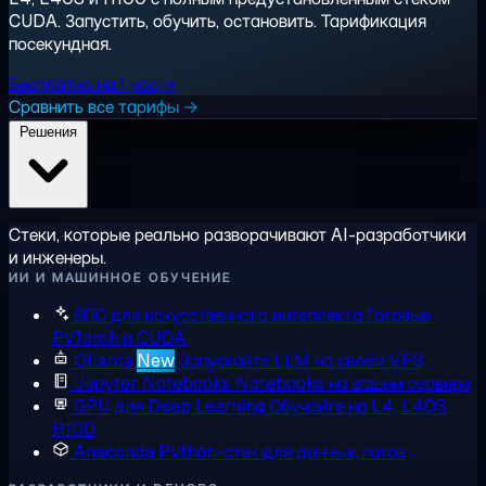
CUDA. Запустить, обучить, остановить. Тарификация
посекундная.
Бесплатно на 1 час →
Сравнить все тарифы →
Решения
Стеки, которые реально разворачивают AI-разработчики
и инженеры.
ИИ И МАШИННОЕ ОБУЧЕНИЕ
ВПС для искусственного интеллекта
Готовые
PyTorch и CUDA
Ollama
New
Запускайте LLM на своём VPS
Jupyter Notebooks
Notebooks на вашем сервере
GPU для Deep Learning
Обучайте на L4, L40S,
H100
Anaconda
Python-стек для данных, готов