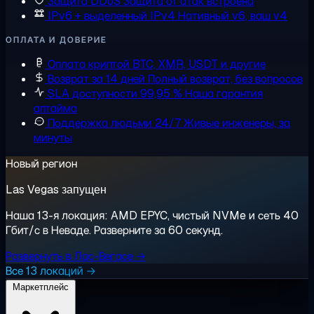
Защита DDoS
Защита от атак встроена
IPv6 + выделенный IPv4
Нативный v6, ваш v4
ОПЛАТА И ДОВЕРИЕ
Оплата криптой
BTC, XMR, USDT и другие
Возврат за 14 дней
Полный возврат, без вопросов
SLA доступности 99,95 %
Наша гарантия
аптайма
Поддержка людьми 24/7
Живые инженеры, за
минуты
Новый регион
Las Vegas запущен
Наша 13-я локация: AMD EPYC, чистый NVMe и сеть 40
Гбит/с в Неваде. Разверните за 60 секунд.
Развернуть в Лас-Вегасе →
Все 13 локаций →
Маркетплейс