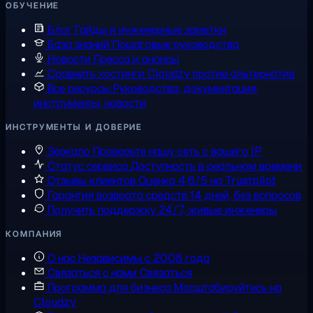
ОБУЧЕНИЕ
Блог
Гайды и инженерные заметки
База знаний
Пошаговые руководства
Новости
Пресса и анонсы
Сравнить хостинги
Cloudzy против альтернатив
Все ресурсы
Руководства, документация,
инструменты, новости
ИНСТРУМЕНТЫ И ДОВЕРИЕ
Зеркало
Проверьте нашу сеть с вашего IP
Статус сервиса
Доступность в реальном времени
Отзывы клиентов
Оценка 4,6/5 на Trustpilot
Гарантия возврата средств
14 дней, без вопросов
Получить поддержку
24/7, живые инженеры
КОМПАНИЯ
О нас
Независимы с 2008 года
Связаться с нами
Связаться
Программа для бизнеса
Масштабируйтесь на
Cloudzy