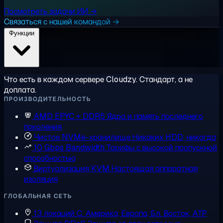
Посмотреть задачи ИИ →
Связаться с нашей командой →
Функции
Что есть в каждом сервере Cloudzy. Стандарт, а не
доплата.
ПРОИЗВОДИТЕЛЬНОСТЬ
AMD EPYC + DDR5
Ядра и память последнего
поколения
Чистое NVMe-хранилище
Никаких HDD, никогда
10 Gbps Bandwidth
Тарифы с высокой пропускной
способностью
Виртуализация KVM
Настоящая аппаратная
изоляция
ГЛОБАЛЬНАЯ СЕТЬ
13 локаций
С. Америка, Европа, Бл. Восток, АТР