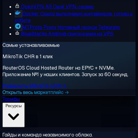
OpenVPN AS
Свой VPN-сервер
Docker
Среда выполнения контейнеров, готова к
работе
MTProto Proxy
Нативный прокси Telegram
BlueStacks
Android-приложения на VPS
Самые устанавливаемые
MikroTik CHR в 1 клик
RouterOS Cloud Hosted Router на EPYC + NVMe.
Приложение №1 у наших клиентов. Запуск за 60 секунд.
Развернуть MikroTik CHR →
Открыть весь маркетплейс →
Тарифы
Ресурсы
Гайды и команда независимого облака.