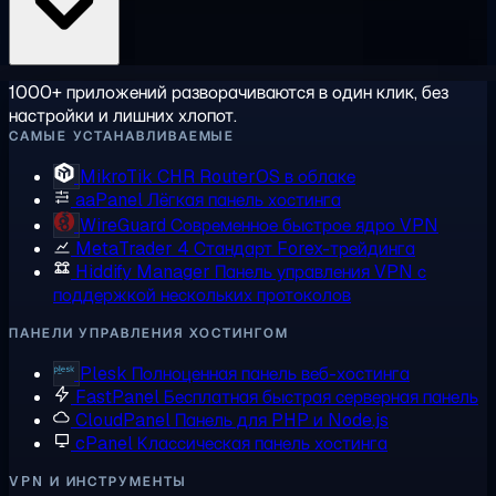
1000+ приложений разворачиваются в один клик, без
настройки и лишних хлопот.
САМЫЕ УСТАНАВЛИВАЕМЫЕ
MikroTik CHR
RouterOS в облаке
aaPanel
Лёгкая панель хостинга
WireGuard
Современное быстрое ядро VPN
MetaTrader 4
Стандарт Forex-трейдинга
Hiddify Manager
Панель управления VPN с
поддержкой нескольких протоколов
ПАНЕЛИ УПРАВЛЕНИЯ ХОСТИНГОМ
Plesk
Полноценная панель веб-хостинга
FastPanel
Бесплатная быстрая серверная панель
CloudPanel
Панель для PHP и Node.js
cPanel
Классическая панель хостинга
VPN И ИНСТРУМЕНТЫ