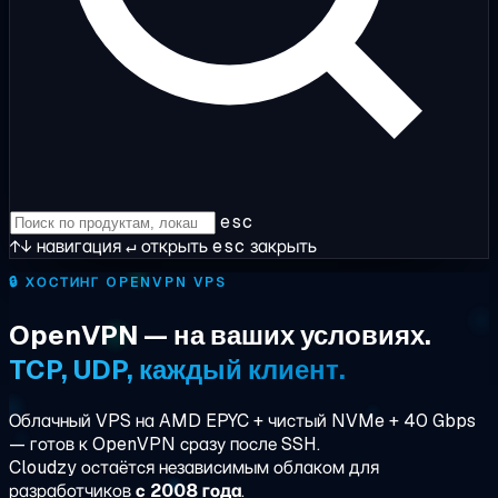
esc
↑↓
навигация
↵
открыть
esc
закрыть
🔒
ХОСТИНГ OPENVPN VPS
OpenVPN — на ваших условиях.
TCP, UDP, каждый клиент.
Облачный VPS на AMD EPYC + чистый NVMe + 40 Gbps
— готов к OpenVPN сразу после SSH.
Cloudzy остаётся независимым облаком для
разработчиков
с 2008 года
.