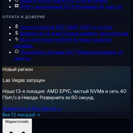
Защита DDoS
Защита от атак встроена
IPv6 + выделенный IPv4
Нативный v6, ваш v4
ОПЛАТА И ДОВЕРИЕ
Оплата криптой
BTC, XMR, USDT и другие
Возврат за 14 дней
Полный возврат, без вопросов
SLA доступности 99,95 %
Наша гарантия
аптайма
Поддержка людьми 24/7
Живые инженеры, за
минуты
Новый регион
Las Vegas запущен
Наша 13-я локация: AMD EPYC, чистый NVMe и сеть 40
Гбит/с в Неваде. Разверните за 60 секунд.
Развернуть в Лас-Вегасе →
Все 13 локаций →
Маркетплейс