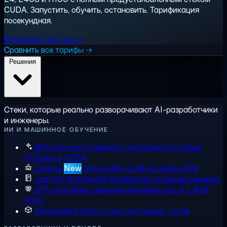
CUDA. Запустить, обучить, остановить. Тарификация
посекундная.
Бесплатно на 1 час →
Сравнить все тарифы →
Решения
Стеки, которые реально разворачивают AI-разработчики
и инженеры.
ИИ И МАШИННОЕ ОБУЧЕНИЕ
ВПС для искусственного интеллекта
Готовые
PyTorch и CUDA
Ollama
New
Запускайте LLM на своём VPS
Jupyter Notebooks
Notebooks на вашем сервере
GPU для Deep Learning
Обучайте на L4, L40S,
H100
Anaconda
Python-стек для данных, готов