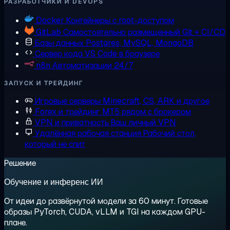
РАЗРАБОТЧИКИ И DEVOPS
Docker
Контейнеры с root-доступом
GitLab
Самостоятельно размещенный Git + CI/CD
Базы данных
Postgres, MySQL, MongoDB
Сервер кода
VS Code в браузере
n8n
Автоматизации 24/7
ЗАПУСК И ТРЕЙДИНГ
Игровые серверы
Minecraft, CS, ARK и другое
Forex и трейдинг
MT5 рядом с брокером
VPN и приватность
Ваш личный VPN
Удалённая рабочая станция
Рабочий стол,
который не спит
Решение
Обучение и инференс ИИ
От идеи до развёрнутой модели за 60 минут. Готовые
образы PyTorch, CUDA, vLLM и TGI на каждом GPU-
плане.