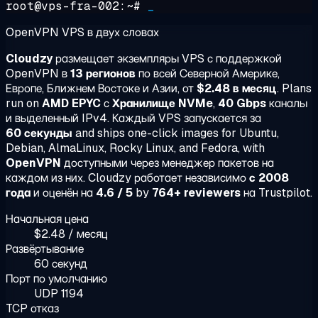
root@vps-fra-002:~#
_
OpenVPN VPS в двух словах
Cloudzy
размещает экземпляры VPS с поддержкой
OpenVPN в
13 регионов
по всей Северной Америке,
Европе, Ближнем Востоке и Азии, от
$2.48 в месяц
. Plans
run on
AMD EPYC
с
Хранилище NVMe
,
40 Gbps
каналы
и выделенный IPv4. Каждый VPS запускается за
60 секунды
and ships one-click images for Ubuntu,
Debian, AlmaLinux, Rocky Linux, and Fedora, with
OpenVPN
доступными через менеджер пакетов на
каждом из них. Cloudzy работает независимо
с 2008
года
и оценён на
4.6 / 5
by
764+ reviewers
на Trustpilot.
Начальная цена
$2.48 / месяц
Развёртывание
60 секунд
Порт по умолчанию
UDP 1194
TCP отказ