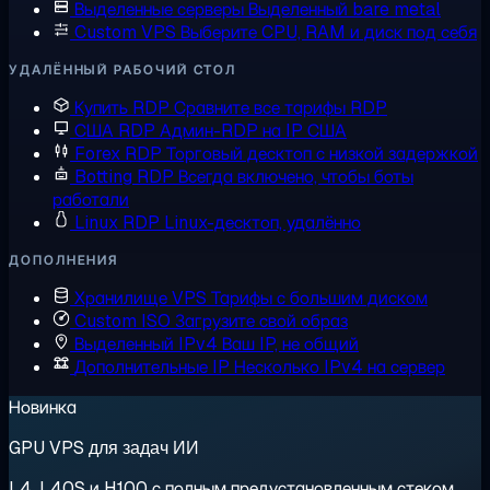
Выделенные серверы
Выделенный bare metal
Custom VPS
Выберите CPU, RAM и диск под себя
УДАЛЁННЫЙ РАБОЧИЙ СТОЛ
Купить RDP
Сравните все тарифы RDP
США RDP
Админ-RDP на IP США
Forex RDP
Торговый десктоп с низкой задержкой
Botting RDP
Всегда включено, чтобы боты
работали
Linux RDP
Linux-десктоп, удалённо
ДОПОЛНЕНИЯ
Хранилище VPS
Тарифы с большим диском
Custom ISO
Загрузите свой образ
Выделенный IPv4
Ваш IP, не общий
Дополнительные IP
Несколько IPv4 на сервер
Новинка
GPU VPS для задач ИИ
L4, L40S и H100 с полным предустановленным стеком