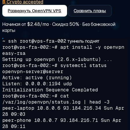
₿
Crypto accepted
Развернуть OpenVPN VPS
Сравнить планы
Начиная от
$2.48/mo
· Скидка 50% · Без банковской
карты
~ ssh root@vps-fra-002
туннель поднят
root@vps-fra-002:~#
apt install -y openvpn
easy-rsa
Setting up openvpn (2.6.x-1ubuntu) ...
root@vps-fra-002:~#
systemctl status
openvpn-server@server
Active:
active (running)
Listen: 0.0.0.0:1194 udp
Initialization Sequence Completed
root@vps-fra-002:~#
cat
/var/log/openvpn/status.log | head -3
peer-laptop 10.8.0.6 93.184.216.34 Sun Apr
28 09:03
peer-phone 10.8.0.7 93.184.216.71 Sun Apr
28 09:11