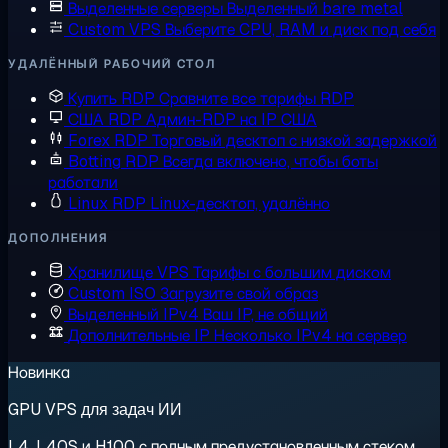
Выделенные серверы
Выделенный bare metal
Custom VPS
Выберите CPU, RAM и диск под себя
УДАЛЁННЫЙ РАБОЧИЙ СТОЛ
Купить RDP
Сравните все тарифы RDP
США RDP
Админ-RDP на IP США
Forex RDP
Торговый десктоп с низкой задержкой
Botting RDP
Всегда включено, чтобы боты
работали
Linux RDP
Linux-десктоп, удалённо
ДОПОЛНЕНИЯ
Хранилище VPS
Тарифы с большим диском
Custom ISO
Загрузите свой образ
Выделенный IPv4
Ваш IP, не общий
Дополнительные IP
Несколько IPv4 на сервер
Новинка
GPU VPS для задач ИИ
L4, L40S и H100 с полным предустановленным стеком