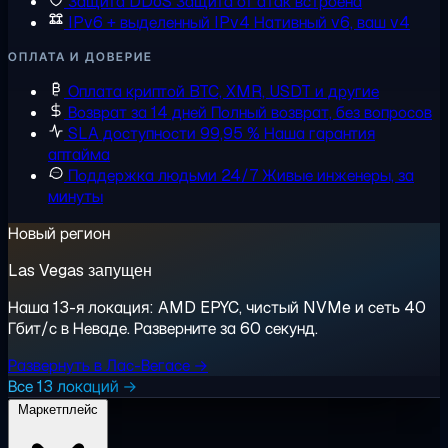
Защита DDoS
Защита от атак встроена
IPv6 + выделенный IPv4
Нативный v6, ваш v4
ОПЛАТА И ДОВЕРИЕ
Оплата криптой
BTC, XMR, USDT и другие
Возврат за 14 дней
Полный возврат, без вопросов
SLA доступности 99,95 %
Наша гарантия
аптайма
Поддержка людьми 24/7
Живые инженеры, за
минуты
Новый регион
Las Vegas запущен
Наша 13-я локация: AMD EPYC, чистый NVMe и сеть 40
Гбит/с в Неваде. Разверните за 60 секунд.
Развернуть в Лас-Вегасе →
Все 13 локаций →
Маркетплейс