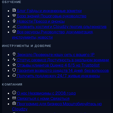
ОБУЧЕНИЕ
Блог
Гайды и инженерные заметки
База знаний
Пошаговые руководства
Новости
Пресса и анонсы
Сравнить хостинги
Cloudzy против альтернатив
Все ресурсы
Руководства, документация,
инструменты, новости
ИНСТРУМЕНТЫ И ДОВЕРИЕ
Зеркало
Проверьте нашу сеть с вашего IP
Статус сервиса
Доступность в реальном времени
Отзывы клиентов
Оценка 4,6/5 на Trustpilot
Гарантия возврата средств
14 дней, без вопросов
Получить поддержку
24/7, живые инженеры
КОМПАНИЯ
О нас
Независимы с 2008 года
Связаться с нами
Связаться
Программа для бизнеса
Масштабируйтесь на
Cloudzy