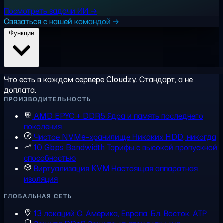
Посмотреть задачи ИИ →
Связаться с нашей командой →
Функции
Что есть в каждом сервере Cloudzy. Стандарт, а не
доплата.
ПРОИЗВОДИТЕЛЬНОСТЬ
AMD EPYC + DDR5
Ядра и память последнего
поколения
Чистое NVMe-хранилище
Никаких HDD, никогда
10 Gbps Bandwidth
Тарифы с высокой пропускной
способностью
Виртуализация KVM
Настоящая аппаратная
изоляция
ГЛОБАЛЬНАЯ СЕТЬ
13 локаций
С. Америка, Европа, Бл. Восток, АТР