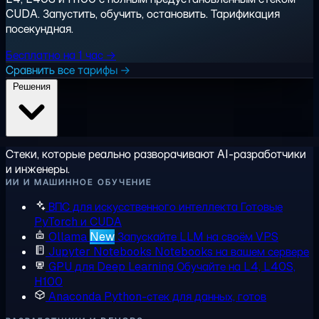
CUDA. Запустить, обучить, остановить. Тарификация
посекундная.
Бесплатно на 1 час →
Сравнить все тарифы →
Решения
Стеки, которые реально разворачивают AI-разработчики
и инженеры.
ИИ И МАШИННОЕ ОБУЧЕНИЕ
ВПС для искусственного интеллекта
Готовые
PyTorch и CUDA
Ollama
New
Запускайте LLM на своём VPS
Jupyter Notebooks
Notebooks на вашем сервере
GPU для Deep Learning
Обучайте на L4, L40S,
H100
Anaconda
Python-стек для данных, готов