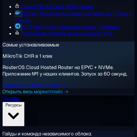
OpenVPN AS
Свой VPN-сервер
Docker
Среда выполнения контейнеров, готова к
работе
MTProto Proxy
Нативный прокси Telegram
BlueStacks
Android-приложения на VPS
Самые устанавливаемые
MikroTik CHR в 1 клик
RouterOS Cloud Hosted Router на EPYC + NVMe.
Приложение №1 у наших клиентов. Запуск за 60 секунд.
Развернуть MikroTik CHR →
Открыть весь маркетплейс →
Тарифы
Ресурсы
Гайды и команда независимого облака.