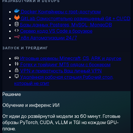
РАЗРАБОТЧИКИ И DEVOPS
Docker
Контейнеры с root-доступом
GitLab
Самостоятельно размещенный Git + CI/CD
Базы данных
Postgres, MySQL, MongoDB
Сервер кода
VS Code в браузере
n8n
Автоматизации 24/7
ЗАПУСК И ТРЕЙДИНГ
Игровые серверы
Minecraft, CS, ARK и другое
Forex и трейдинг
MT5 рядом с брокером
VPN и приватность
Ваш личный VPN
Удалённая рабочая станция
Рабочий стол,
который не спит
Решение
Обучение и инференс ИИ
От идеи до развёрнутой модели за 60 минут. Готовые
образы PyTorch, CUDA, vLLM и TGI на каждом GPU-
плане.