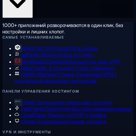
1000+ приложений разворачиваются в один клик, без
настройки и лишних хлопот.
САМЫЕ УСТАНАВЛИВАЕМЫЕ
MikroTik CHR
RouterOS в облаке
aaPanel
Лёгкая панель хостинга
WireGuard
Современное быстрое ядро VPN
MetaTrader 4
Стандарт Forex-трейдинга
Hiddify Manager
Панель управления VPN с
поддержкой нескольких протоколов
ПАНЕЛИ УПРАВЛЕНИЯ ХОСТИНГОМ
Plesk
Полноценная панель веб-хостинга
FastPanel
Бесплатная быстрая серверная панель
CloudPanel
Панель для PHP и Node.js
cPanel
Классическая панель хостинга
VPN И ИНСТРУМЕНТЫ