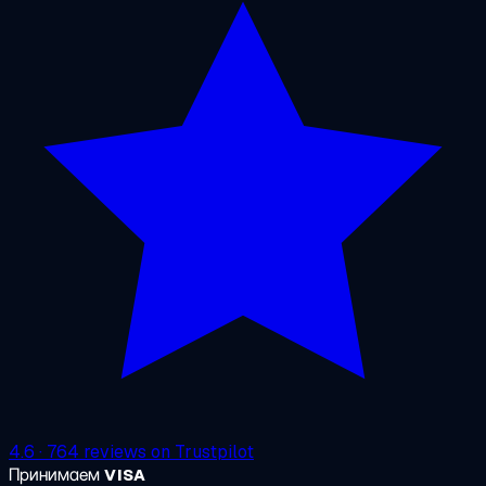
4.6
·
764
reviews on
Trustpilot
Принимаем
VISA