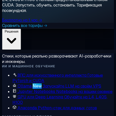
CUDA. Запустить, обучить, остановить. Тарификация
посекундная.
Бесплатно на 1 час →
Сравнить все тарифы →
Решения
Стеки, которые реально разворачивают AI-разработчики
и инженеры.
ИИ И МАШИННОЕ ОБУЧЕНИЕ
ВПС для искусственного интеллекта
Готовые
PyTorch и CUDA
Ollama
New
Запускайте LLM на своём VPS
Jupyter Notebooks
Notebooks на вашем сервере
GPU для Deep Learning
Обучайте на L4, L40S,
H100
Anaconda
Python-стек для данных, готов