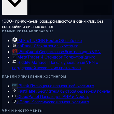
1000+ приложений разворачиваются в один клик, без
настройки и лишних хлопот.
САМЫЕ УСТАНАВЛИВАЕМЫЕ
MikroTik CHR
RouterOS в облаке
aaPanel
Лёгкая панель хостинга
WireGuard
Современное быстрое ядро VPN
MetaTrader 4
Стандарт Forex-трейдинга
Hiddify Manager
Панель управления VPN с
поддержкой нескольких протоколов
ПАНЕЛИ УПРАВЛЕНИЯ ХОСТИНГОМ
Plesk
Полноценная панель веб-хостинга
FastPanel
Бесплатная быстрая серверная панель
CloudPanel
Панель для PHP и Node.js
cPanel
Классическая панель хостинга
VPN И ИНСТРУМЕНТЫ