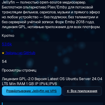
Jellyfin — полностью open-source медиасервер.
Бесплатная альтернатива Plex/Emby для потоковой
трансляции фильмов, сериалов, музыки и прямого эфира
на любое устройство — без подписки, без телеметрии и
без серверной учётной записи. Форк Emby 2018 года,
лицензия GPL, нативные приложения для всех платформ.
Кратко
53.6k
Звёзды на GitHub
54
Просмотры страниц
Лицензия
GPL-2.0
Версия
Latest
OS
Ubuntu Server 24.04
LTS
Min RAM
1 GB
IP
IPV4,IPV6
Развёртывание Jellyfin на VPS
← Все приложения