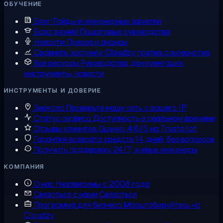
ОБУЧЕНИЕ
Блог
Гайды и инженерные заметки
База знаний
Пошаговые руководства
Новости
Пресса и анонсы
Сравнить хостинги
Cloudzy против альтернатив
Все ресурсы
Руководства, документация,
инструменты, новости
ИНСТРУМЕНТЫ И ДОВЕРИЕ
Зеркало
Проверьте нашу сеть с вашего IP
Статус сервиса
Доступность в реальном времени
Отзывы клиентов
Оценка 4,6/5 на Trustpilot
Гарантия возврата средств
14 дней, без вопросов
Получить поддержку
24/7, живые инженеры
КОМПАНИЯ
О нас
Независимы с 2008 года
Связаться с нами
Связаться
Программа для бизнеса
Масштабируйтесь на
Cloudzy