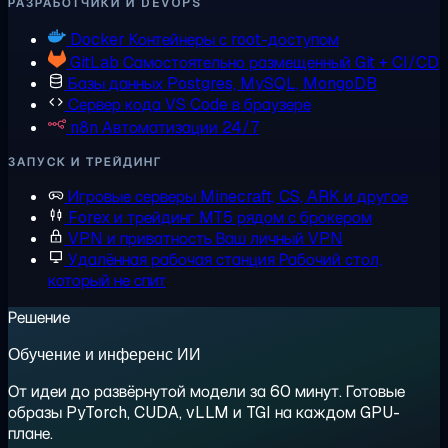
РАЗРАБОТЧИКИ И DEVOPS
Docker
Контейнеры с root-доступом
GitLab
Самостоятельно размещенный Git + CI/CD
Базы данных
Postgres, MySQL, MongoDB
Сервер кода
VS Code в браузере
n8n
Автоматизации 24/7
ЗАПУСК И ТРЕЙДИНГ
Игровые серверы
Minecraft, CS, ARK и другое
Forex и трейдинг
MT5 рядом с брокером
VPN и приватность
Ваш личный VPN
Удалённая рабочая станция
Рабочий стол,
который не спит
Решение
Обучение и инференс ИИ
От идеи до развёрнутой модели за 60 минут. Готовые
образы PyTorch, CUDA, vLLM и TGI на каждом GPU-
плане.