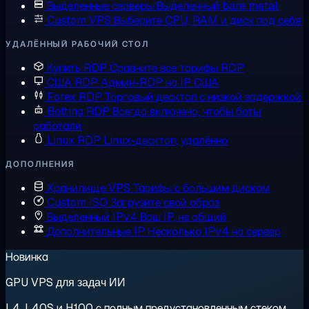
Выделенные серверы
Выделенный bare metal
Custom VPS
Выберите CPU, RAM и диск под себя
УДАЛЁННЫЙ РАБОЧИЙ СТОЛ
Купить RDP
Сравните все тарифы RDP
США RDP
Админ-RDP на IP США
Forex RDP
Торговый десктоп с низкой задержкой
Botting RDP
Всегда включено, чтобы боты
работали
Linux RDP
Linux-десктоп, удалённо
ДОПОЛНЕНИЯ
Хранилище VPS
Тарифы с большим диском
Custom ISO
Загрузите свой образ
Выделенный IPv4
Ваш IP, не общий
Дополнительные IP
Несколько IPv4 на сервер
Новинка
GPU VPS для задач ИИ
L4, L40S и H100 с полным предустановленным стеком