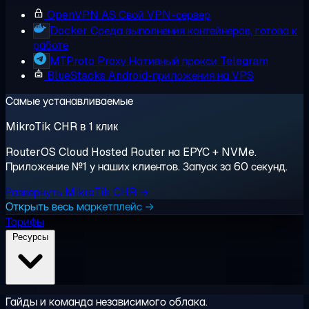
OpenVPN AS
Свой VPN-сервер
Docker
Среда выполнения контейнеров, готова к
работе
MTProto Proxy
Нативный прокси Telegram
BlueStacks
Android-приложения на VPS
Самые устанавливаемые
MikroTik CHR в 1 клик
RouterOS Cloud Hosted Router на EPYC + NVMe.
Приложение №1 у наших клиентов. Запуск за 60 секунд.
Развернуть MikroTik CHR →
Открыть весь маркетплейс →
Тарифы
Ресурсы
Гайды и команда независимого облака.