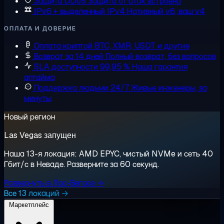
Защита DDoS
Защита от атак встроена
IPv6 + выделенный IPv4
Нативный v6, ваш v4
ОПЛАТА И ДОВЕРИЕ
Оплата криптой
BTC, XMR, USDT и другие
Возврат за 14 дней
Полный возврат, без вопросов
SLA доступности 99,95 %
Наша гарантия
аптайма
Поддержка людьми 24/7
Живые инженеры, за
минуты
Новый регион
Las Vegas запущен
Наша 13-я локация: AMD EPYC, чистый NVMe и сеть 40
Гбит/с в Неваде. Разверните за 60 секунд.
Развернуть в Лас-Вегасе →
Все 13 локаций →
Маркетплейс