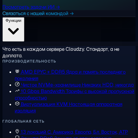
Посмотреть задачи ИИ →
Связаться с нашей командой →
Функции
Что есть в каждом сервере Cloudzy. Стандарт, а не
доплата.
ПРОИЗВОДИТЕЛЬНОСТЬ
AMD EPYC + DDR5
Ядра и память последнего
поколения
Чистое NVMe-хранилище
Никаких HDD, никогда
10 Gbps Bandwidth
Тарифы с высокой пропускной
способностью
Виртуализация KVM
Настоящая аппаратная
изоляция
ГЛОБАЛЬНАЯ СЕТЬ
13 локаций
С. Америка, Европа, Бл. Восток, АТР