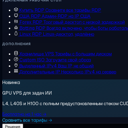
УДАЛЁННЫЙ РАБОЧИЙ СТОЛ
Купить RDP
Сравните все тарифы RDP
США RDP
Админ-RDP на IP США
Forex RDP
Торговый десктоп с низкой задержкой
Botting RDP
Всегда включено, чтобы боты работал
Linux RDP
Linux-десктоп, удалённо
ДОПОЛНЕНИЯ
Хранилище VPS
Тарифы с большим диском
Custom ISO
Загрузите свой образ
Выделенный IPv4
Ваш IP, не общий
Дополнительные IP
Несколько IPv4 на сервер
Новинка
GPU VPS для задач ИИ
L4, L40S и H100 с полным предустановленным стеком CUDA.
Бесплатно на 1 час →
Сравнить все тарифы →
Решения