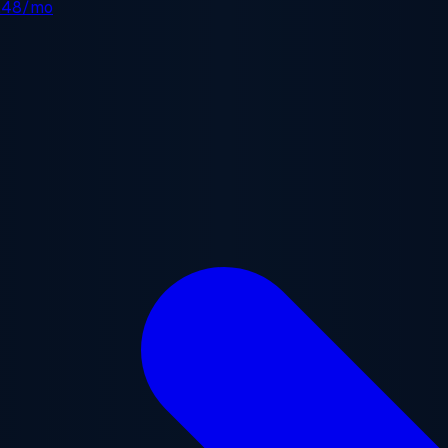
.48/mo