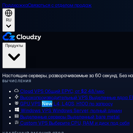
Поддержка
Связаться с отделом продаж
RU
Продукты
Настоящие серверы, разворачиваемые за 60 секунд. Без на
ВЫЧИСЛЕНИЯ
Cloud VPS
Общий EPYC, от $2,48/мес
Высокопроизводительный VPS
Выделенные ядра E
GPU VPS
New
L4, L40S, H100 по запросу
Windows VPS
Windows Server, полный админ
Выделенные серверы
Выделенный bare metal
Custom VPS
Выберите CPU, RAM и диск под себя