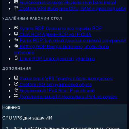
Выделенные серверы
Выделенный bare metal
Custom VPS
Выберите CPU, RAM и диск под себя
УДАЛЁННЫЙ РАБОЧИЙ СТОЛ
Купить RDP
Сравните все тарифы RDP
США RDP
Админ-RDP на IP США
Forex RDP
Торговый десктоп с низкой задержкой
Botting RDP
Всегда включено, чтобы боты
работали
Linux RDP
Linux-десктоп, удалённо
ДОПОЛНЕНИЯ
Хранилище VPS
Тарифы с большим диском
Custom ISO
Загрузите свой образ
Выделенный IPv4
Ваш IP, не общий
Дополнительные IP
Несколько IPv4 на сервер
Новинка
GPU VPS для задач ИИ
L4, L40S и H100 с полным предустановленным стеком