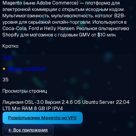
Magento (ныне Adobe Commerce) — платформа для
электронной коммерции с открытым исходным кодом.
Мультимагазинность, мультивалютность, каталог B2B-
уровня для серьёзной онлайн-торговли. Используется в
Coca-Cola, Ford и Helly Hansen. Реальная альтернатива
Shopify для магазинов с годовым GMV от $10 млн.
Кратко
12.1k
Звёзды на GitHub
35
Просмотры страниц
Лицензия
OSL-3.0
Версия
2.4.6
OS
Ubuntu Server 22.04
LTS
Min RAM
8 GB
IP
IPV4
Развёртывание Magento на VPS
← Все приложения