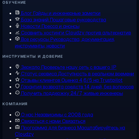
ОБУЧЕНИЕ
Блог
Гайды и инженерные заметки
База знаний
Пошаговые руководства
Новости
Пресса и анонсы
Сравнить хостинги
Cloudzy против альтернатив
Все ресурсы
Руководства, документация,
инструменты, новости
ИНСТРУМЕНТЫ И ДОВЕРИЕ
Зеркало
Проверьте нашу сеть с вашего IP
Статус сервиса
Доступность в реальном времени
Отзывы клиентов
Оценка 4,6/5 на Trustpilot
Гарантия возврата средств
14 дней, без вопросов
Получить поддержку
24/7, живые инженеры
КОМПАНИЯ
О нас
Независимы с 2008 года
Связаться с нами
Связаться
Программа для бизнеса
Масштабируйтесь на
Cloudzy