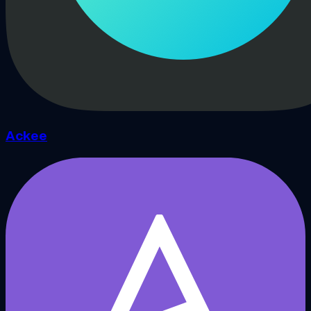
Ackee