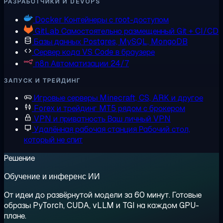
РАЗРАБОТЧИКИ И DEVOPS
Docker
Контейнеры с root-доступом
GitLab
Самостоятельно размещенный Git + CI/CD
Базы данных
Postgres, MySQL, MongoDB
Сервер кода
VS Code в браузере
n8n
Автоматизации 24/7
ЗАПУСК И ТРЕЙДИНГ
Игровые серверы
Minecraft, CS, ARK и другое
Forex и трейдинг
MT5 рядом с брокером
VPN и приватность
Ваш личный VPN
Удалённая рабочая станция
Рабочий стол,
который не спит
Решение
Обучение и инференс ИИ
От идеи до развёрнутой модели за 60 минут. Готовые
образы PyTorch, CUDA, vLLM и TGI на каждом GPU-
плане.