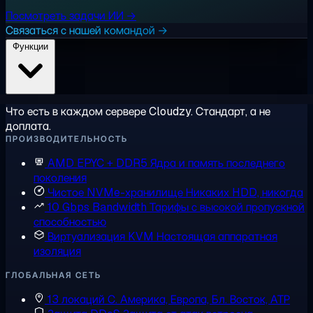
Посмотреть задачи ИИ →
Связаться с нашей командой →
Функции
Что есть в каждом сервере Cloudzy. Стандарт, а не
доплата.
ПРОИЗВОДИТЕЛЬНОСТЬ
AMD EPYC + DDR5
Ядра и память последнего
поколения
Чистое NVMe-хранилище
Никаких HDD, никогда
10 Gbps Bandwidth
Тарифы с высокой пропускной
способностью
Виртуализация KVM
Настоящая аппаратная
изоляция
ГЛОБАЛЬНАЯ СЕТЬ
13 локаций
С. Америка, Европа, Бл. Восток, АТР