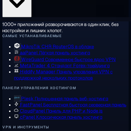
1000+ приложений разворачиваются в один клик, без
настройки и лишних хлопот.
САМЫЕ УСТАНАВЛИВАЕМЫЕ
MikroTik CHR
RouterOS в облаке
aaPanel
Лёгкая панель хостинга
WireGuard
Современное быстрое ядро VPN
MetaTrader 4
Стандарт Forex-трейдинга
Hiddify Manager
Панель управления VPN с
поддержкой нескольких протоколов
ПАНЕЛИ УПРАВЛЕНИЯ ХОСТИНГОМ
Plesk
Полноценная панель веб-хостинга
FastPanel
Бесплатная быстрая серверная панель
CloudPanel
Панель для PHP и Node.js
cPanel
Классическая панель хостинга
VPN И ИНСТРУМЕНТЫ