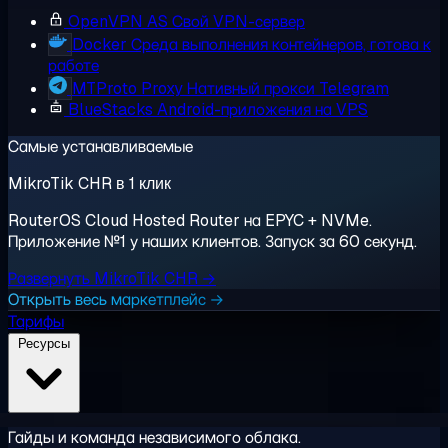
OpenVPN AS
Свой VPN-сервер
Docker
Среда выполнения контейнеров, готова к
работе
MTProto Proxy
Нативный прокси Telegram
BlueStacks
Android-приложения на VPS
Самые устанавливаемые
MikroTik CHR в 1 клик
RouterOS Cloud Hosted Router на EPYC + NVMe.
Приложение №1 у наших клиентов. Запуск за 60 секунд.
Развернуть MikroTik CHR →
Открыть весь маркетплейс →
Тарифы
Ресурсы
Гайды и команда независимого облака.