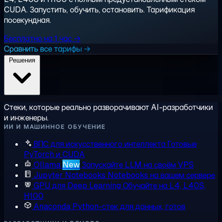
CUDA. Запустить, обучить, остановить. Тарификация
посекундная.
Бесплатно на 1 час →
Сравнить все тарифы →
Решения
Стеки, которые реально разворачивают AI-разработчики
и инженеры.
ИИ И МАШИННОЕ ОБУЧЕНИЕ
ВПС для искусственного интеллекта
Готовые
PyTorch и CUDA
Ollama
New
Запускайте LLM на своём VPS
Jupyter Notebooks
Notebooks на вашем сервере
GPU для Deep Learning
Обучайте на L4, L40S,
H100
Anaconda
Python-стек для данных, готов