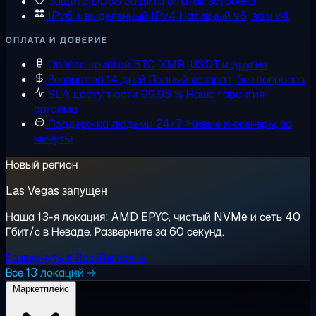
Защита DDoS
Защита от атак встроена
IPv6 + выделенный IPv4
Нативный v6, ваш v4
ОПЛАТА И ДОВЕРИЕ
Оплата криптой
BTC, XMR, USDT и другие
Возврат за 14 дней
Полный возврат, без вопросов
SLA доступности 99,95 %
Наша гарантия
аптайма
Поддержка людьми 24/7
Живые инженеры, за
минуты
Новый регион
Las Vegas запущен
Наша 13-я локация: AMD EPYC, чистый NVMe и сеть 40
Гбит/с в Неваде. Разверните за 60 секунд.
Развернуть в Лас-Вегасе →
Все 13 локаций →
Маркетплейс