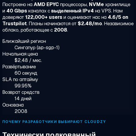
Построено на
AMD EPYC
процессоры,
NVMe
хранилище
и
40 Gbps
каналах с
выделенный IPv4
на VPS. Нам
доверяют
122,000+ users
и оценивают нас на
4.6/5 on
Trustpilot
. Планы начинаются от
$2.48/mo
. Независимое
облако, работающее с
2008
.
Ближайший регион
Сингапур (ap-sgp-1)
Начальная цена
$2,48 / мес.
Развёртывание
60 секунд
SLA по аптайму
99.95%
Возврат средств
14 дней
Основана
2008
ПОЧЕМУ РАЗРАБОТЧИКИ ВЫБИРАЮТ CLOUDZY
Технически подкованный