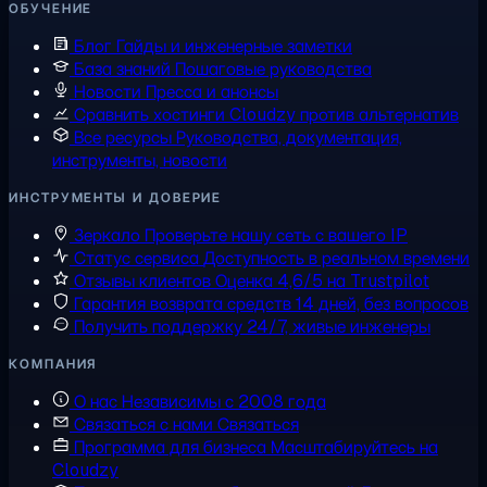
ОБУЧЕНИЕ
Блог
Гайды и инженерные заметки
База знаний
Пошаговые руководства
Новости
Пресса и анонсы
Сравнить хостинги
Cloudzy против альтернатив
Все ресурсы
Руководства, документация,
инструменты, новости
ИНСТРУМЕНТЫ И ДОВЕРИЕ
Зеркало
Проверьте нашу сеть с вашего IP
Статус сервиса
Доступность в реальном времени
Отзывы клиентов
Оценка 4,6/5 на Trustpilot
Гарантия возврата средств
14 дней, без вопросов
Получить поддержку
24/7, живые инженеры
КОМПАНИЯ
О нас
Независимы с 2008 года
Связаться с нами
Связаться
Программа для бизнеса
Масштабируйтесь на
Cloudzy