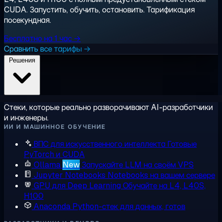
CUDA. Запустить, обучить, остановить. Тарификация
посекундная.
Бесплатно на 1 час →
Сравнить все тарифы →
Решения
Стеки, которые реально разворачивают AI-разработчики
и инженеры.
ИИ И МАШИННОЕ ОБУЧЕНИЕ
ВПС для искусственного интеллекта
Готовые
PyTorch и CUDA
Ollama
New
Запускайте LLM на своём VPS
Jupyter Notebooks
Notebooks на вашем сервере
GPU для Deep Learning
Обучайте на L4, L40S,
H100
Anaconda
Python-стек для данных, готов