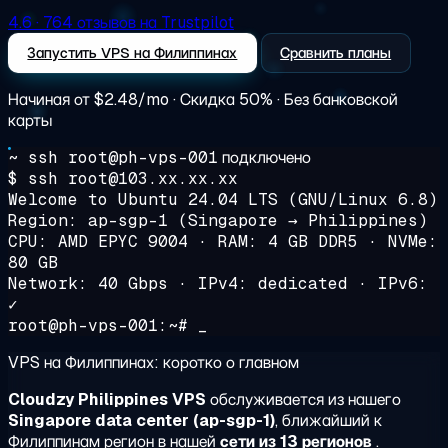
4.6
· 764 отзывов на Trustpilot
Запустить VPS на Филиппинах
Сравнить планы
Начиная от
$2.48/mo
· Скидка 50% · Без банковской
карты
~ ssh root@ph-vps-001
подключено
$ ssh root@103.xx.xx.xx
Welcome to Ubuntu 24.04 LTS (GNU/Linux 6.8)
Region: ap-sgp-1 (Singapore → Philippines)
CPU: AMD EPYC 9004 · RAM: 4 GB DDR5 · NVMe:
80 GB
Network: 40 Gbps · IPv4: dedicated · IPv6:
✓
root@ph-vps-001:~# _
VPS на Филиппинах: коротко о главном
Cloudzy Philippines VPS
обслуживается из нашего
Singapore data center (ap-sgp-1)
, ближайший к
Филиппинам регион в нашей
сети из 13 регионов
.