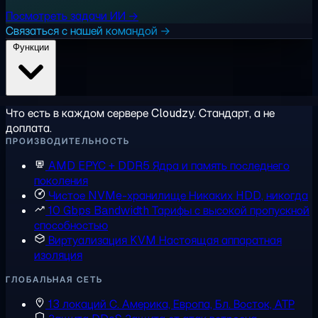
Посмотреть задачи ИИ →
Связаться с нашей командой →
Функции
Что есть в каждом сервере Cloudzy. Стандарт, а не
доплата.
ПРОИЗВОДИТЕЛЬНОСТЬ
AMD EPYC + DDR5
Ядра и память последнего
поколения
Чистое NVMe-хранилище
Никаких HDD, никогда
10 Gbps Bandwidth
Тарифы с высокой пропускной
способностью
Виртуализация KVM
Настоящая аппаратная
изоляция
ГЛОБАЛЬНАЯ СЕТЬ
13 локаций
С. Америка, Европа, Бл. Восток, АТР