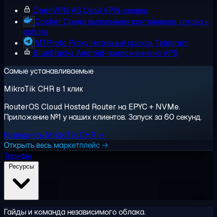
OpenVPN AS
Свой VPN-сервер
Docker
Среда выполнения контейнеров, готова к
работе
MTProto Proxy
Нативный прокси Telegram
BlueStacks
Android-приложения на VPS
Самые устанавливаемые
MikroTik CHR в 1 клик
RouterOS Cloud Hosted Router на EPYC + NVMe.
Приложение №1 у наших клиентов. Запуск за 60 секунд.
Развернуть MikroTik CHR →
Открыть весь маркетплейс →
Тарифы
Ресурсы
Гайды и команда независимого облака.