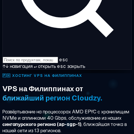
esc
↑↓
навигация
↵
открыть
esc
закрыть
🇵🇭
ХОСТИНГ VPS НА ФИЛИППИНАХ
VPS на Филиппинах от
ближайший регион Cloudzy.
Развёртывание на процессорах AMD EPYC с хранилищем
NVMe и аплинками 40 Gbps, обслуживание из наших
сингапурского региона (ap-sgp-1)
, ближайшая точка в
нашей сети из 13 регионов.