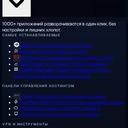
1000+ приложений разворачиваются в один клик, без
настройки и лишних хлопот.
САМЫЕ УСТАНАВЛИВАЕМЫЕ
MikroTik CHR
RouterOS в облаке
aaPanel
Лёгкая панель хостинга
WireGuard
Современное быстрое ядро VPN
MetaTrader 4
Стандарт Forex-трейдинга
Hiddify Manager
Панель управления VPN с
поддержкой нескольких протоколов
ПАНЕЛИ УПРАВЛЕНИЯ ХОСТИНГОМ
Plesk
Полноценная панель веб-хостинга
FastPanel
Бесплатная быстрая серверная панель
CloudPanel
Панель для PHP и Node.js
cPanel
Классическая панель хостинга
VPN И ИНСТРУМЕНТЫ