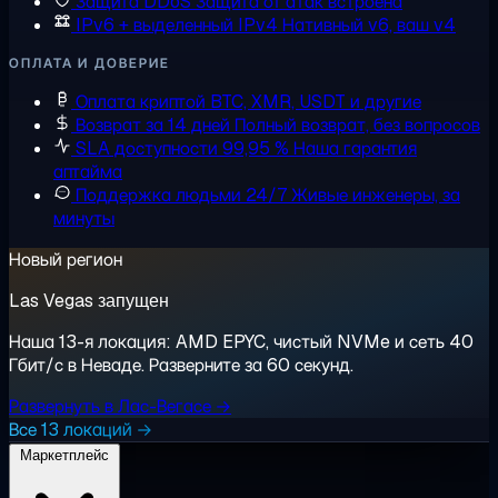
Защита DDoS
Защита от атак встроена
IPv6 + выделенный IPv4
Нативный v6, ваш v4
ОПЛАТА И ДОВЕРИЕ
Оплата криптой
BTC, XMR, USDT и другие
Возврат за 14 дней
Полный возврат, без вопросов
SLA доступности 99,95 %
Наша гарантия
аптайма
Поддержка людьми 24/7
Живые инженеры, за
минуты
Новый регион
Las Vegas запущен
Наша 13-я локация: AMD EPYC, чистый NVMe и сеть 40
Гбит/с в Неваде. Разверните за 60 секунд.
Развернуть в Лас-Вегасе →
Все 13 локаций →
Маркетплейс