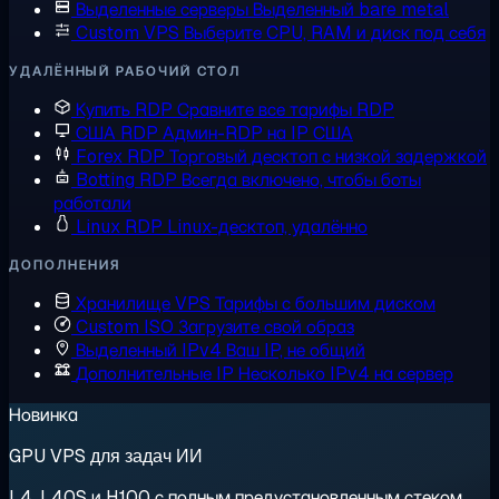
Выделенные серверы
Выделенный bare metal
Custom VPS
Выберите CPU, RAM и диск под себя
УДАЛЁННЫЙ РАБОЧИЙ СТОЛ
Купить RDP
Сравните все тарифы RDP
США RDP
Админ-RDP на IP США
Forex RDP
Торговый десктоп с низкой задержкой
Botting RDP
Всегда включено, чтобы боты
работали
Linux RDP
Linux-десктоп, удалённо
ДОПОЛНЕНИЯ
Хранилище VPS
Тарифы с большим диском
Custom ISO
Загрузите свой образ
Выделенный IPv4
Ваш IP, не общий
Дополнительные IP
Несколько IPv4 на сервер
Новинка
GPU VPS для задач ИИ
L4, L40S и H100 с полным предустановленным стеком