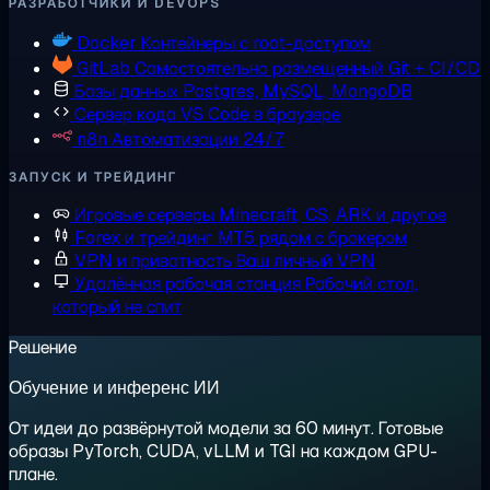
РАЗРАБОТЧИКИ И DEVOPS
Docker
Контейнеры с root-доступом
GitLab
Самостоятельно размещенный Git + CI/CD
Базы данных
Postgres, MySQL, MongoDB
Сервер кода
VS Code в браузере
n8n
Автоматизации 24/7
ЗАПУСК И ТРЕЙДИНГ
Игровые серверы
Minecraft, CS, ARK и другое
Forex и трейдинг
MT5 рядом с брокером
VPN и приватность
Ваш личный VPN
Удалённая рабочая станция
Рабочий стол,
который не спит
Решение
Обучение и инференс ИИ
От идеи до развёрнутой модели за 60 минут. Готовые
образы PyTorch, CUDA, vLLM и TGI на каждом GPU-
плане.