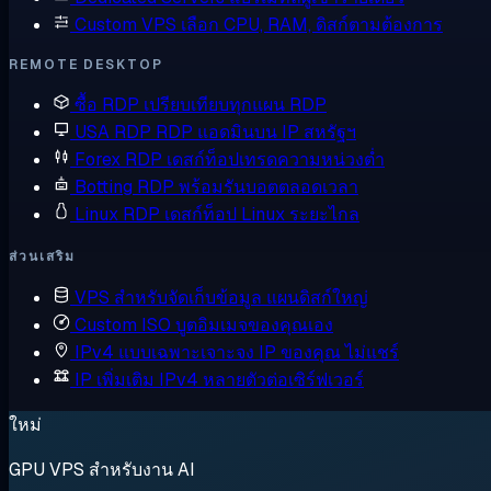
Custom VPS
เลือก CPU, RAM, ดิสก์ตามต้องการ
REMOTE DESKTOP
ซื้อ RDP
เปรียบเทียบทุกแผน RDP
USA RDP
RDP แอดมินบน IP สหรัฐฯ
Forex RDP
เดสก์ท็อปเทรดความหน่วงต่ำ
Botting RDP
พร้อมรันบอตตลอดเวลา
Linux RDP
เดสก์ท็อป Linux ระยะไกล
ส่วนเสริม
VPS สำหรับจัดเก็บข้อมูล
แผนดิสก์ใหญ่
Custom ISO
บูตอิมเมจของคุณเอง
IPv4 แบบเฉพาะเจาะจง
IP ของคุณ ไม่แชร์
IP เพิ่มเติม
IPv4 หลายตัวต่อเซิร์ฟเวอร์
ใหม่
GPU VPS สำหรับงาน AI