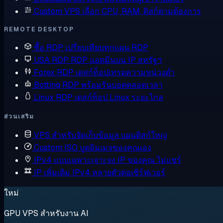
Custom VPS
เลือก CPU, RAM, ดิสก์ตามต้องการ
REMOTE DESKTOP
ซื้อ RDP
เปรียบเทียบทุกแผน RDP
USA RDP
RDP แอดมินบน IP สหรัฐฯ
Forex RDP
เดสก์ท็อปเทรดความหน่วงต่ำ
Botting RDP
พร้อมรันบอตตลอดเวลา
Linux RDP
เดสก์ท็อป Linux ระยะไกล
ส่วนเสริม
VPS สำหรับจัดเก็บข้อมูล
แผนดิสก์ใหญ่
Custom ISO
บูตอิมเมจของคุณเอง
IPv4 แบบเฉพาะเจาะจง
IP ของคุณ ไม่แชร์
IP เพิ่มเติม
IPv4 หลายตัวต่อเซิร์ฟเวอร์
ใหม่
GPU VPS สำหรับงาน AI