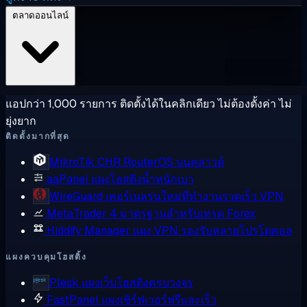
ตลาดออนไลน์
แอปกว่า 1,000 รายการ ติดตั้งได้ในคลิกเดียว ไม่ต้องตั้งค่า ไม่
ยุ่งยาก
ติดตั้งมากที่สุด
MikroTik CHR
RouterOS บนคลาวด์
aaPanel
แผงโฮสติงน้ำหนักเบา
WireGuard
เคอร์เนลรุ่นใหม่ที่ทำงานรวดเร็ว VPN
MetaTrader 4
มาตรฐานสำหรับเทรด Forex
Hiddify Manager
แผง VPN รองรับหลายโปรโตคอล
แผงควบคุมโฮสติ้ง
Plesk
แผงเว็บโฮสติงครบวงจร
FastPanel
แผงเซิร์ฟเวอร์ฟรีและเร็ว