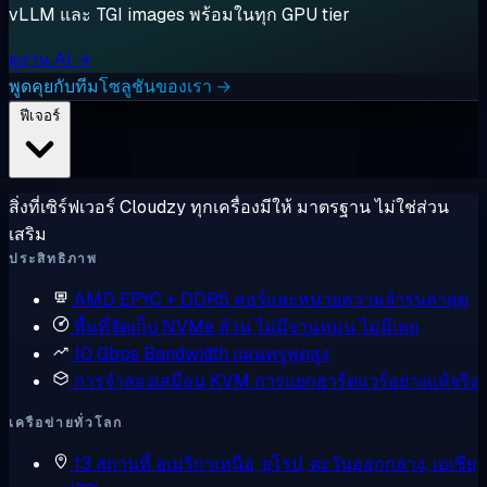
vLLM และ TGI images พร้อมในทุก GPU tier
ดูงาน AI →
พูดคุยกับทีมโซลูชันของเรา →
ฟีเจอร์
สิ่งที่เซิร์ฟเวอร์ Cloudzy ทุกเครื่องมีให้ มาตรฐาน ไม่ใช่ส่วน
เสริม
ประสิทธิภาพ
AMD EPYC + DDR5
คอร์และหน่วยความจำรุ่นล่าสุด
พื้นที่จัดเก็บ NVMe ล้วน
ไม่มีจานหมุน ไม่มีเลย
10 Gbps Bandwidth
แผนทรูพุตสูง
การจำลองเสมือน KVM
การแยกฮาร์ดแวร์อย่างแท้จริง
เครือข่ายทั่วโลก
13 สถานที่
อเมริกาเหนือ, ยุโรป, ตะวันออกกลาง, เอเชีย