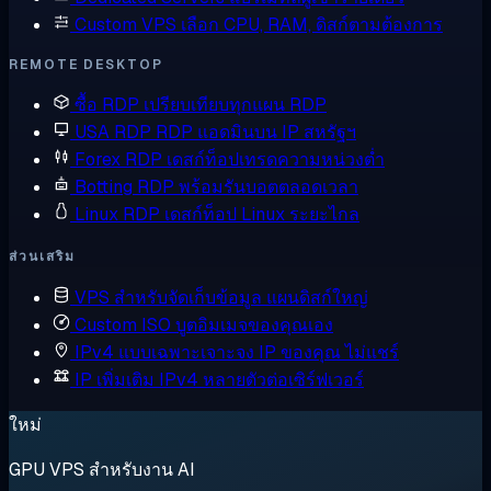
Custom VPS
เลือก CPU, RAM, ดิสก์ตามต้องการ
REMOTE DESKTOP
ซื้อ RDP
เปรียบเทียบทุกแผน RDP
USA RDP
RDP แอดมินบน IP สหรัฐฯ
Forex RDP
เดสก์ท็อปเทรดความหน่วงต่ำ
Botting RDP
พร้อมรันบอตตลอดเวลา
Linux RDP
เดสก์ท็อป Linux ระยะไกล
ส่วนเสริม
VPS สำหรับจัดเก็บข้อมูล
แผนดิสก์ใหญ่
Custom ISO
บูตอิมเมจของคุณเอง
IPv4 แบบเฉพาะเจาะจง
IP ของคุณ ไม่แชร์
IP เพิ่มเติม
IPv4 หลายตัวต่อเซิร์ฟเวอร์
ใหม่
GPU VPS สำหรับงาน AI