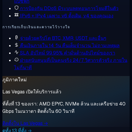
แปซิฟิก
การป้องกัน DDoS
มีระบบลดทอนการโจมตีในตัว
IPv6 + IPv4 เฉพาะ
v6 ดั้งเดิม, v4 ของคุณเอง
การเรียกเก็บเงินและความไว้วางใจ
จ่ายด้วยคริปโต
BTC, XMR, USDT และอื่นๆ
คืนเงินภายใน 14 วัน
คืนเต็มจำนวน ไม่ถามเหตุผล
SLA อัปไทม์ 99.95%
คำมั่นด้านอัปไทม์ของเรา
ฝ่ายสนับสนุนที่เป็นคนจริง 24/7
วิศวกรตัวจริง ภายใน
ไม่กี่นาที
ภูมิภาคใหม่
Las Vegas เปิดให้บริการแล้ว
ที่ตั้งที่ 13 ของเรา: AMD EPYC, NVMe ล้วน และเครือข่าย 40
Gbps ในเนวาดา ติดตั้งใน 60 วินาที
ติดตั้งใน Las Vegas →
ดูทั้ง 13 ที่ตั้ง →