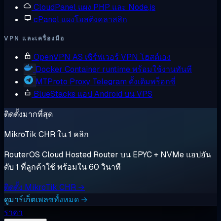
CloudPanel
แผง PHP และ Node.js
cPanel
แผงโฮสติงคลาสสิก
VPN และเครื่องมือ
OpenVPN AS
เซิร์ฟเวอร์ VPN โฮสต์เอง
Docker
Container runtime พร้อมใช้งานทันที
MTProto Proxy
Telegram ดั้งเดิมพร็อกซี่
BlueStacks
แอป Android บน VPS
ติดตั้งมากที่สุด
MikroTik CHR ใน 1 คลิก
RouterOS Cloud Hosted Router บน EPYC + NVMe แอปอัน
ดับ 1 ที่ลูกค้าใช้ พร้อมใน 60 วินาที
ติดตั้ง MikroTik CHR →
ดูมาร์เก็ตเพลซทั้งหมด →
ราคา