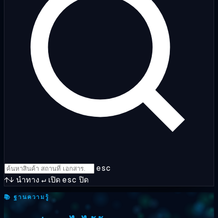
esc
↑↓
นำทาง
↵
เปิด
esc
ปิด
📚 ฐานความรู้