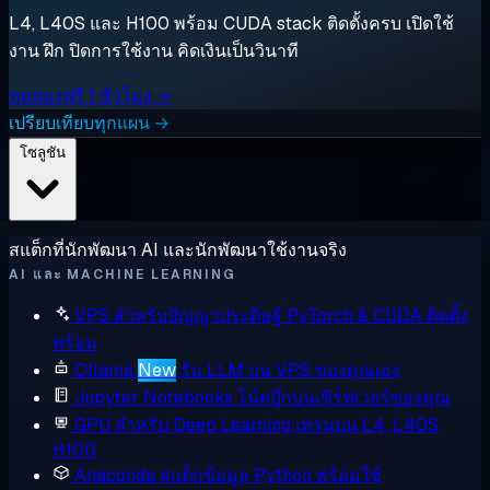
L4, L40S และ H100 พร้อม CUDA stack ติดตั้งครบ เปิดใช้
งาน ฝึก ปิดการใช้งาน คิดเงินเป็นวินาที
ทดลองฟรี 1 ชั่วโมง →
เปรียบเทียบทุกแผน →
โซลูชัน
สแต็กที่นักพัฒนา AI และนักพัฒนาใช้งานจริง
AI และ MACHINE LEARNING
VPS สำหรับปัญญาประดิษฐ์
PyTorch & CUDA ติดตั้ง
พร้อม
Ollama
New
รัน LLM บน VPS ของคุณเอง
Jupyter Notebooks
โน้ตบุ๊กบนเซิร์ฟเวอร์ของคุณ
GPU สำหรับ Deep Learning
เทรนบน L4, L40S,
H100
Anaconda
สแต็กข้อมูล Python พร้อมใช้