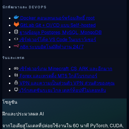
นักพัฒนาและ DEVOPS
Docker
คอนเทนเนอร์พร้อมสิทธิ์ root
GitLab
Git + CI/CD แบบ Self-hosted
ฐานข้อมูล
Postgres, MySQL, MongoDB
เซิร์ฟเวอร์โค้ด
VS Code ในเบราว์เซอร์
n8n
ระบบอัตโนมัติทำงาน 24/7
รันและเทรด
เซิร์ฟเวอร์เกม
Minecraft, CS, ARK และอีกมาก
Forex และเทรดดิ้ง
MT5 ใกล้โบรกเกอร์
VPN และความเป็นส่วนตัว
VPN ส่วนตัวของคุณ
เวิร์กสเตชันระยะไกล
เดสก์ท็อปที่ไม่เคยหลับ
โซลูชัน
ฝึกและประมวลผล AI
จากไอเดียสู่โมเดลที่ปล่อยใช้งานใน 60 นาที PyTorch, CUDA,