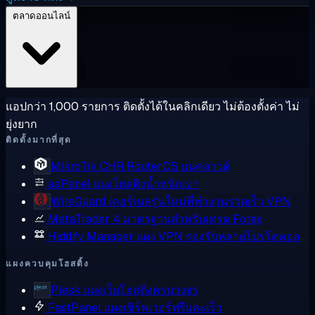
ตลาดออนไลน์
แอปกว่า 1,000 รายการ ติดตั้งได้ในคลิกเดียว ไม่ต้องตั้งค่า ไม่
ยุ่งยาก
ติดตั้งมากที่สุด
MikroTik CHR
RouterOS บนคลาวด์
aaPanel
แผงโฮสติงน้ำหนักเบา
WireGuard
เคอร์เนลรุ่นใหม่ที่ทำงานรวดเร็ว VPN
MetaTrader 4
มาตรฐานสำหรับเทรด Forex
Hiddify Manager
แผง VPN รองรับหลายโปรโตคอล
แผงควบคุมโฮสติ้ง
Plesk
แผงเว็บโฮสติงครบวงจร
FastPanel
แผงเซิร์ฟเวอร์ฟรีและเร็ว