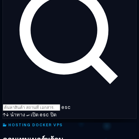
esc
↑↓
นำทาง
↵
เปิด
esc
ปิด
🐳
HOSTING DOCKER VPS