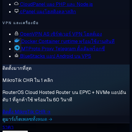
CloudPanel
แผง PHP และ Node.js
cPanel
แผงโฮสติงคลาสสิก
VPN และเครื่องมือ
OpenVPN AS
เซิร์ฟเวอร์ VPN โฮสต์เอง
Docker
Container runtime พร้อมใช้งานทันที
MTProto Proxy
Telegram ดั้งเดิมพร็อกซี่
BlueStacks
แอป Android บน VPS
ติดตั้งมากที่สุด
MikroTik CHR ใน 1 คลิก
RouterOS Cloud Hosted Router บน EPYC + NVMe แอปอัน
ดับ 1 ที่ลูกค้าใช้ พร้อมใน 60 วินาที
ติดตั้ง MikroTik CHR →
ดูมาร์เก็ตเพลซทั้งหมด →
ราคา