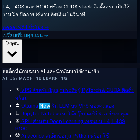
L4, L40S และ H100 พร้อม CUDA stack ติดตั้งครบ เปิดใช้
งาน ฝึก ปิดการใช้งาน คิดเงินเป็นวินาที
ทดลองฟรี 1 ชั่วโมง →
เปรียบเทียบทุกแผน →
โซลูชัน
สแต็กที่นักพัฒนา AI และนักพัฒนาใช้งานจริง
AI และ MACHINE LEARNING
VPS สำหรับปัญญาประดิษฐ์
PyTorch & CUDA ติดตั้ง
พร้อม
Ollama
New
รัน LLM บน VPS ของคุณเอง
Jupyter Notebooks
โน้ตบุ๊กบนเซิร์ฟเวอร์ของคุณ
GPU สำหรับ Deep Learning
เทรนบน L4, L40S,
H100
Anaconda
สแต็กข้อมูล Python พร้อมใช้