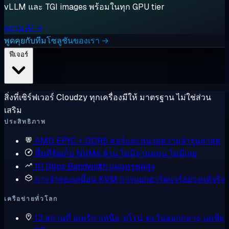
vLLM และ TGI images พร้อมในทุก GPU tier
ดูงาน AI →
พูดคุยกับทีมโซลูชันของเรา →
ฟีเจอร์
สิ่งที่เซิร์ฟเวอร์ Cloudzy ทุกเครื่องมีให้ มาตรฐาน ไม่ใช่ส่วน
เสริม
ประสิทธิภาพ
AMD EPYC + DDR5
คอร์และหน่วยความจำรุ่นล่าสุด
พื้นที่จัดเก็บ NVMe ล้วน
ไม่มีจานหมุน ไม่มีเลย
10 Gbps Bandwidth
แผนทรูพุตสูง
การจำลองเสมือน KVM
การแยกฮาร์ดแวร์อย่างแท้จริง
เครือข่ายทั่วโลก
13 สถานที่
อเมริกาเหนือ, ยุโรป, ตะวันออกกลาง, เอเชีย