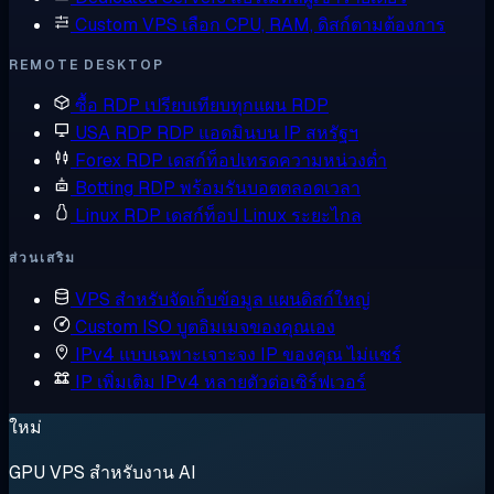
Custom VPS
เลือก CPU, RAM, ดิสก์ตามต้องการ
REMOTE DESKTOP
ซื้อ RDP
เปรียบเทียบทุกแผน RDP
USA RDP
RDP แอดมินบน IP สหรัฐฯ
Forex RDP
เดสก์ท็อปเทรดความหน่วงต่ำ
Botting RDP
พร้อมรันบอตตลอดเวลา
Linux RDP
เดสก์ท็อป Linux ระยะไกล
ส่วนเสริม
VPS สำหรับจัดเก็บข้อมูล
แผนดิสก์ใหญ่
Custom ISO
บูตอิมเมจของคุณเอง
IPv4 แบบเฉพาะเจาะจง
IP ของคุณ ไม่แชร์
IP เพิ่มเติม
IPv4 หลายตัวต่อเซิร์ฟเวอร์
ใหม่
GPU VPS สำหรับงาน AI