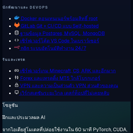
นักพัฒนาและ DEVOPS
Docker
คอนเทนเนอร์พร้อมสิทธิ์ root
GitLab
Git + CI/CD แบบ Self-hosted
ฐานข้อมูล
Postgres, MySQL, MongoDB
เซิร์ฟเวอร์โค้ด
VS Code ในเบราว์เซอร์
n8n
ระบบอัตโนมัติทำงาน 24/7
รันและเทรด
เซิร์ฟเวอร์เกม
Minecraft, CS, ARK และอีกมาก
Forex และเทรดดิ้ง
MT5 ใกล้โบรกเกอร์
VPN และความเป็นส่วนตัว
VPN ส่วนตัวของคุณ
เวิร์กสเตชันระยะไกล
เดสก์ท็อปที่ไม่เคยหลับ
โซลูชัน
ฝึกและประมวลผล AI
จากไอเดียสู่โมเดลที่ปล่อยใช้งานใน 60 นาที PyTorch, CUDA,