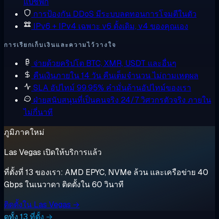
แปซิฟิก
การป้องกัน DDoS
มีระบบลดทอนการโจมตีในตัว
IPv6 + IPv4 เฉพาะ
v6 ดั้งเดิม, v4 ของคุณเอง
การเรียกเก็บเงินและความไว้วางใจ
จ่ายด้วยคริปโต
BTC, XMR, USDT และอื่นๆ
คืนเงินภายใน 14 วัน
คืนเต็มจำนวน ไม่ถามเหตุผล
SLA อัปไทม์ 99.95%
คำมั่นด้านอัปไทม์ของเรา
ฝ่ายสนับสนุนที่เป็นคนจริง 24/7
วิศวกรตัวจริง ภายใน
ไม่กี่นาที
ภูมิภาคใหม่
Las Vegas เปิดให้บริการแล้ว
ที่ตั้งที่ 13 ของเรา: AMD EPYC, NVMe ล้วน และเครือข่าย 40
Gbps ในเนวาดา ติดตั้งใน 60 วินาที
ติดตั้งใน Las Vegas →
ดูทั้ง 13 ที่ตั้ง →