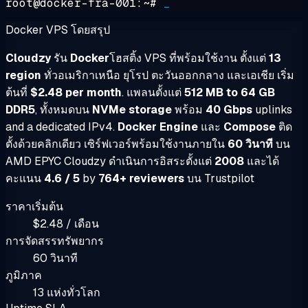
root@docker-fra-001:~#
_
Docker VPS โดยสรุป
Cloudzy
รัน
Docker
โฮสติ้ง VPS ที่พร้อมใช้งาน ตั้งแต่
13
region
ทั่วอเมริกาเหนือ ยุโรป ตะวันออกกลาง และเอเชีย เริ่ม
ต้นที่
$2.48 per month
. แพลนตั้งแต่
512 MB to 64 GB
DDR5
, ทั้งหมดบน
NVMe storage
พร้อม
40 Gbps
uplinks
and a dedicated IPv4.
Docker Engine
และ
Compose
ติด
ตั้งด้วยคลิกเดียว เซิร์ฟเวอร์พร้อมใช้งานภายใน
60 วินาที
บน
AMD EPYC Cloudzy ดำเนินการอิสระตั้งแต่
2008
และได้
คะแนน
4.6 / 5
by
764+ reviewers
บน Trustpilot
ราคาเริ่มต้น
$2.48 / เดือน
การจัดสรรทรัพยากร
60 วินาที
ภูมิภาค
13 แห่งทั่วโลก