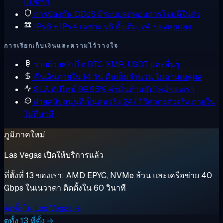
แปซิฟิก
การป้องกัน DDoS
มีระบบลดทอนการโจมตีในตัว
IPv6 + IPv4 เฉพาะ
v6 ดั้งเดิม, v4 ของคุณเอง
การเรียกเก็บเงินและความไว้วางใจ
จ่ายด้วยคริปโต
BTC, XMR, USDT และอื่นๆ
คืนเงินภายใน 14 วัน
คืนเต็มจำนวน ไม่ถามเหตุผล
SLA อัปไทม์ 99.95%
คำมั่นด้านอัปไทม์ของเรา
ฝ่ายสนับสนุนที่เป็นคนจริง 24/7
วิศวกรตัวจริง ภายใน
ไม่กี่นาที
ภูมิภาคใหม่
Las Vegas เปิดให้บริการแล้ว
ที่ตั้งที่ 13 ของเรา: AMD EPYC, NVMe ล้วน และเครือข่าย 40
Gbps ในเนวาดา ติดตั้งใน 60 วินาที
ติดตั้งใน Las Vegas →
ดูทั้ง 13 ที่ตั้ง →