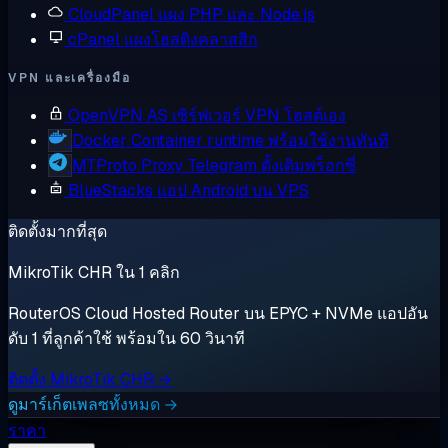
CloudPanel
แผง PHP และ Node.js
cPanel
แผงโฮสติงคลาสสิก
VPN และเครื่องมือ
OpenVPN AS
เซิร์ฟเวอร์ VPN โฮสต์เอง
Docker
Container runtime พร้อมใช้งานทันที
MTProto Proxy
Telegram ดั้งเดิมพร็อกซี่
BlueStacks
แอป Android บน VPS
ติดตั้งมากที่สุด
MikroTik CHR ใน 1 คลิก
RouterOS Cloud Hosted Router บน EPYC + NVMe แอปอัน
ดับ 1 ที่ลูกค้าใช้ พร้อมใน 60 วินาที
ติดตั้ง MikroTik CHR →
ดูมาร์เก็ตเพลซทั้งหมด →
ราคา