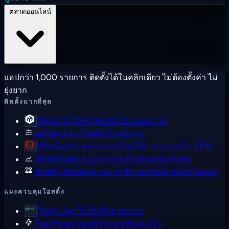
ตลาดออนไลน์
แอปกว่า 1,000 รายการ ติดตั้งได้ในคลิกเดียว ไม่ต้องตั้งค่า ไม่
ยุ่งยาก
ติดตั้งมากที่สุด
MikroTik CHR
RouterOS บนคลาวด์
aaPanel
แผงโฮสติงน้ำหนักเบา
WireGuard
เคอร์เนลรุ่นใหม่ที่ทำงานรวดเร็ว VPN
MetaTrader 4
มาตรฐานสำหรับเทรด Forex
Hiddify Manager
แผง VPN รองรับหลายโปรโตคอล
แผงควบคุมโฮสติ้ง
Plesk
แผงเว็บโฮสติงครบวงจร
FastPanel
แผงเซิร์ฟเวอร์ฟรีและเร็ว