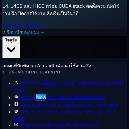
L4, L40S และ H100 พร้อม CUDA stack ติดตั้งครบ เปิดใช้
งาน ฝึก ปิดการใช้งาน คิดเงินเป็นวินาที
ทดลองฟรี 1 ชั่วโมง →
เปรียบเทียบทุกแผน →
โซลูชัน
สแต็กที่นักพัฒนา AI และนักพัฒนาใช้งานจริง
AI และ MACHINE LEARNING
VPS สำหรับปัญญาประดิษฐ์
PyTorch & CUDA ติดตั้ง
พร้อม
Ollama
New
รัน LLM บน VPS ของคุณเอง
Jupyter Notebooks
โน้ตบุ๊กบนเซิร์ฟเวอร์ของคุณ
GPU สำหรับ Deep Learning
เทรนบน L4, L40S,
H100
Anaconda
สแต็กข้อมูล Python พร้อมใช้