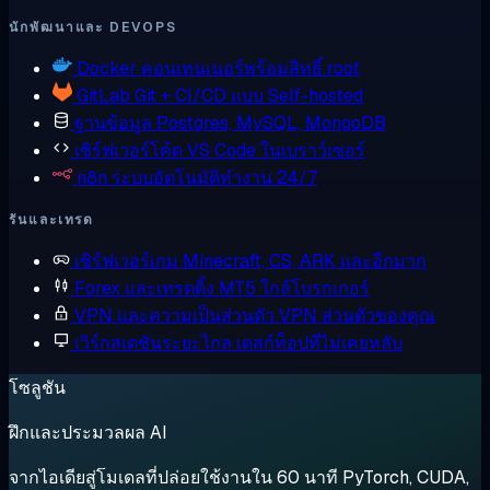
นักพัฒนาและ DEVOPS
Docker
คอนเทนเนอร์พร้อมสิทธิ์ root
GitLab
Git + CI/CD แบบ Self-hosted
ฐานข้อมูล
Postgres, MySQL, MongoDB
เซิร์ฟเวอร์โค้ด
VS Code ในเบราว์เซอร์
n8n
ระบบอัตโนมัติทำงาน 24/7
รันและเทรด
เซิร์ฟเวอร์เกม
Minecraft, CS, ARK และอีกมาก
Forex และเทรดดิ้ง
MT5 ใกล้โบรกเกอร์
VPN และความเป็นส่วนตัว
VPN ส่วนตัวของคุณ
เวิร์กสเตชันระยะไกล
เดสก์ท็อปที่ไม่เคยหลับ
โซลูชัน
ฝึกและประมวลผล AI
จากไอเดียสู่โมเดลที่ปล่อยใช้งานใน 60 นาที PyTorch, CUDA,