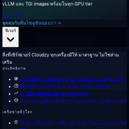
vLLM และ TGI images พร้อมในทุก GPU tier
ดูงาน AI →
พูดคุยกับทีมโซลูชันของเรา →
ฟีเจอร์
สิ่งที่เซิร์ฟเวอร์ Cloudzy ทุกเครื่องมีให้ มาตรฐาน ไม่ใช่ส่วน
เสริม
ประสิทธิภาพ
AMD EPYC + DDR5
คอร์และหน่วยความจำรุ่นล่าสุด
พื้นที่จัดเก็บ NVMe ล้วน
ไม่มีจานหมุน ไม่มีเลย
10 Gbps Bandwidth
แผนทรูพุตสูง
การจำลองเสมือน KVM
การแยกฮาร์ดแวร์อย่างแท้จริง
เครือข่ายทั่วโลก
13 สถานที่
อเมริกาเหนือ, ยุโรป, ตะวันออกกลาง, เอเชีย