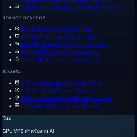
Custom VPS
เลือก CPU, RAM, ดิสก์ตามต้องการ
REMOTE DESKTOP
ซื้อ RDP
เปรียบเทียบทุกแผน RDP
USA RDP
RDP แอดมินบน IP สหรัฐฯ
Forex RDP
เดสก์ท็อปเทรดความหน่วงต่ำ
Botting RDP
พร้อมรันบอตตลอดเวลา
Linux RDP
เดสก์ท็อป Linux ระยะไกล
ส่วนเสริม
VPS สำหรับจัดเก็บข้อมูล
แผนดิสก์ใหญ่
Custom ISO
บูตอิมเมจของคุณเอง
IPv4 แบบเฉพาะเจาะจง
IP ของคุณ ไม่แชร์
IP เพิ่มเติม
IPv4 หลายตัวต่อเซิร์ฟเวอร์
ใหม่
GPU VPS สำหรับงาน AI