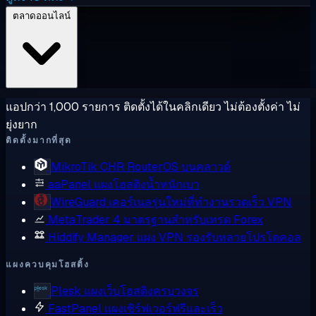
ตลาดออนไลน์
แอปกว่า 1,000 รายการ ติดตั้งได้ในคลิกเดียว ไม่ต้องตั้งค่า ไม่
ยุ่งยาก
ติดตั้งมากที่สุด
MikroTik CHR
RouterOS บนคลาวด์
aaPanel
แผงโฮสติงน้ำหนักเบา
WireGuard
เคอร์เนลรุ่นใหม่ที่ทำงานรวดเร็ว VPN
MetaTrader 4
มาตรฐานสำหรับเทรด Forex
Hiddify Manager
แผง VPN รองรับหลายโปรโตคอล
แผงควบคุมโฮสติ้ง
Plesk
แผงเว็บโฮสติงครบวงจร
FastPanel
แผงเซิร์ฟเวอร์ฟรีและเร็ว