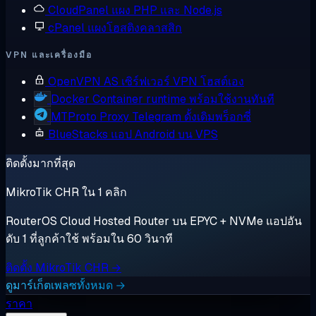
CloudPanel
แผง PHP และ Node.js
cPanel
แผงโฮสติงคลาสสิก
VPN และเครื่องมือ
OpenVPN AS
เซิร์ฟเวอร์ VPN โฮสต์เอง
Docker
Container runtime พร้อมใช้งานทันที
MTProto Proxy
Telegram ดั้งเดิมพร็อกซี่
BlueStacks
แอป Android บน VPS
ติดตั้งมากที่สุด
MikroTik CHR ใน 1 คลิก
RouterOS Cloud Hosted Router บน EPYC + NVMe แอปอัน
ดับ 1 ที่ลูกค้าใช้ พร้อมใน 60 วินาที
ติดตั้ง MikroTik CHR →
ดูมาร์เก็ตเพลซทั้งหมด →
ราคา