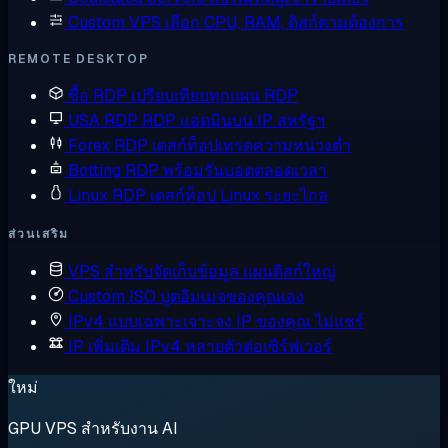
Custom VPS
เลือก CPU, RAM, ดิสก์ตามต้องการ
REMOTE DESKTOP
ซื้อ RDP
เปรียบเทียบทุกแผน RDP
USA RDP
RDP แอดมินบน IP สหรัฐฯ
Forex RDP
เดสก์ท็อปเทรดความหน่วงต่ำ
Botting RDP
พร้อมรันบอตตลอดเวลา
Linux RDP
เดสก์ท็อป Linux ระยะไกล
ส่วนเสริม
VPS สำหรับจัดเก็บข้อมูล
แผนดิสก์ใหญ่
Custom ISO
บูตอิมเมจของคุณเอง
IPv4 แบบเฉพาะเจาะจง
IP ของคุณ ไม่แชร์
IP เพิ่มเติม
IPv4 หลายตัวต่อเซิร์ฟเวอร์
ใหม่
GPU VPS สำหรับงาน AI