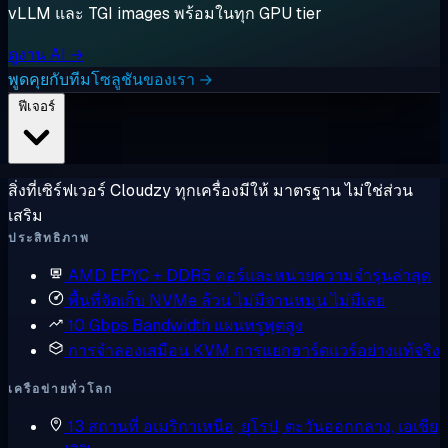
vLLM และ TGI images พร้อมในทุก GPU tier
ดูงาน AI →
พูดคุยกับทีมโซลูชันของเรา →
ฟีเจอร์
สิ่งที่เซิร์ฟเวอร์ Cloudzy ทุกเครื่องมีให้ มาตรฐาน ไม่ใช่ส่วน
เสริม
ประสิทธิภาพ
AMD EPYC + DDR5
คอร์และหน่วยความจำรุ่นล่าสุด
พื้นที่จัดเก็บ NVMe ล้วน
ไม่มีจานหมุน ไม่มีเลย
10 Gbps Bandwidth
แผนทรูพุตสูง
การจำลองเสมือน KVM
การแยกฮาร์ดแวร์อย่างแท้จริง
เครือข่ายทั่วโลก
13 สถานที่
อเมริกาเหนือ, ยุโรป, ตะวันออกกลาง, เอเชีย