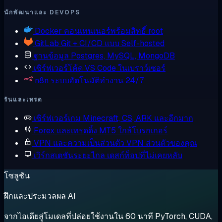
นักพัฒนาและ DEVOPS
Docker
คอนเทนเนอร์พร้อมสิทธิ์ root
GitLab
Git + CI/CD แบบ Self-hosted
ฐานข้อมูล
Postgres, MySQL, MongoDB
เซิร์ฟเวอร์โค้ด
VS Code ในเบราว์เซอร์
n8n
ระบบอัตโนมัติทำงาน 24/7
รันและเทรด
เซิร์ฟเวอร์เกม
Minecraft, CS, ARK และอีกมาก
Forex และเทรดดิ้ง
MT5 ใกล้โบรกเกอร์
VPN และความเป็นส่วนตัว
VPN ส่วนตัวของคุณ
เวิร์กสเตชันระยะไกล
เดสก์ท็อปที่ไม่เคยหลับ
โซลูชัน
ฝึกและประมวลผล AI
จากไอเดียสู่โมเดลที่ปล่อยใช้งานใน 60 นาที PyTorch, CUDA,