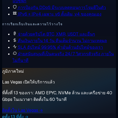
แปซิฟิก
การป้องกัน DDoS
มีระบบลดทอนการโจมตีในตัว
IPv6 + IPv4 เฉพาะ
v6 ดั้งเดิม, v4 ของคุณเอง
การเรียกเก็บเงินและความไว้วางใจ
จ่ายด้วยคริปโต
BTC, XMR, USDT และอื่นๆ
คืนเงินภายใน 14 วัน
คืนเต็มจำนวน ไม่ถามเหตุผล
SLA อัปไทม์ 99.95%
คำมั่นด้านอัปไทม์ของเรา
ฝ่ายสนับสนุนที่เป็นคนจริง 24/7
วิศวกรตัวจริง ภายใน
ไม่กี่นาที
ภูมิภาคใหม่
Las Vegas เปิดให้บริการแล้ว
ที่ตั้งที่ 13 ของเรา: AMD EPYC, NVMe ล้วน และเครือข่าย 40
Gbps ในเนวาดา ติดตั้งใน 60 วินาที
ติดตั้งใน Las Vegas →
ดูทั้ง 13 ที่ตั้ง →