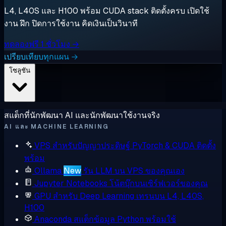
L4, L40S และ H100 พร้อม CUDA stack ติดตั้งครบ เปิดใช้
งาน ฝึก ปิดการใช้งาน คิดเงินเป็นวินาที
ทดลองฟรี 1 ชั่วโมง →
เปรียบเทียบทุกแผน →
โซลูชัน
สแต็กที่นักพัฒนา AI และนักพัฒนาใช้งานจริง
AI และ MACHINE LEARNING
VPS สำหรับปัญญาประดิษฐ์
PyTorch & CUDA ติดตั้ง
พร้อม
Ollama
New
รัน LLM บน VPS ของคุณเอง
Jupyter Notebooks
โน้ตบุ๊กบนเซิร์ฟเวอร์ของคุณ
GPU สำหรับ Deep Learning
เทรนบน L4, L40S,
H100
Anaconda
สแต็กข้อมูล Python พร้อมใช้