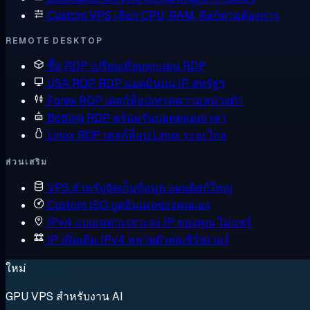
Custom VPS
เลือก CPU, RAM, ดิสก์ตามต้องการ
REMOTE DESKTOP
ซื้อ RDP
เปรียบเทียบทุกแผน RDP
USA RDP
RDP แอดมินบน IP สหรัฐฯ
Forex RDP
เดสก์ท็อปเทรดความหน่วงต่ำ
Botting RDP
พร้อมรันบอตตลอดเวลา
Linux RDP
เดสก์ท็อป Linux ระยะไกล
ส่วนเสริม
VPS สำหรับจัดเก็บข้อมูล
แผนดิสก์ใหญ่
Custom ISO
บูตอิมเมจของคุณเอง
IPv4 แบบเฉพาะเจาะจง
IP ของคุณ ไม่แชร์
IP เพิ่มเติม
IPv4 หลายตัวต่อเซิร์ฟเวอร์
ใหม่
GPU VPS สำหรับงาน AI