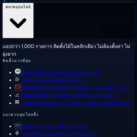
ตลาดออนไลน์
แอปกว่า 1,000 รายการ ติดตั้งได้ในคลิกเดียว ไม่ต้องตั้งค่า ไม่
ยุ่งยาก
ติดตั้งมากที่สุด
MikroTik CHR
RouterOS บนคลาวด์
aaPanel
แผงโฮสติงน้ำหนักเบา
WireGuard
เคอร์เนลรุ่นใหม่ที่ทำงานรวดเร็ว VPN
MetaTrader 4
มาตรฐานสำหรับเทรด Forex
Hiddify Manager
แผง VPN รองรับหลายโปรโตคอล
แผงควบคุมโฮสติ้ง
Plesk
แผงเว็บโฮสติงครบวงจร
FastPanel
แผงเซิร์ฟเวอร์ฟรีและเร็ว