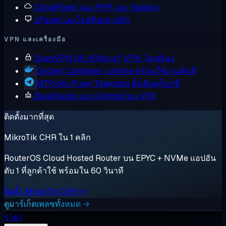
CloudPanel
แผง PHP และ Node.js
cPanel
แผงโฮสติงคลาสสิก
VPN และเครื่องมือ
OpenVPN AS
เซิร์ฟเวอร์ VPN โฮสต์เอง
Docker
Container runtime พร้อมใช้งานทันที
MTProto Proxy
Telegram ดั้งเดิมพร็อกซี่
BlueStacks
แอป Android บน VPS
ติดตั้งมากที่สุด
MikroTik CHR ใน 1 คลิก
RouterOS Cloud Hosted Router บน EPYC + NVMe แอปอัน
ดับ 1 ที่ลูกค้าใช้ พร้อมใน 60 วินาที
ติดตั้ง MikroTik CHR →
ดูมาร์เก็ตเพลซทั้งหมด →
ราคา