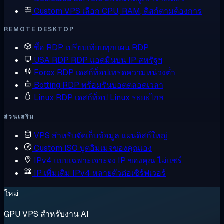
Custom VPS
เลือก CPU, RAM, ดิสก์ตามต้องการ
REMOTE DESKTOP
ซื้อ RDP
เปรียบเทียบทุกแผน RDP
USA RDP
RDP แอดมินบน IP สหรัฐฯ
Forex RDP
เดสก์ท็อปเทรดความหน่วงต่ำ
Botting RDP
พร้อมรันบอตตลอดเวลา
Linux RDP
เดสก์ท็อป Linux ระยะไกล
ส่วนเสริม
VPS สำหรับจัดเก็บข้อมูล
แผนดิสก์ใหญ่
Custom ISO
บูตอิมเมจของคุณเอง
IPv4 แบบเฉพาะเจาะจง
IP ของคุณ ไม่แชร์
IP เพิ่มเติม
IPv4 หลายตัวต่อเซิร์ฟเวอร์
ใหม่
GPU VPS สำหรับงาน AI