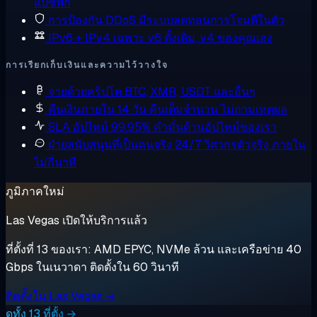
แปซิฟิก
การป้องกัน DDoS
มีระบบลดทอนการโจมตีในตัว
IPv6 + IPv4 เฉพาะ
v6 ดั้งเดิม, v4 ของคุณเอง
การเรียกเก็บเงินและความไว้วางใจ
จ่ายด้วยคริปโต
BTC, XMR, USDT และอื่นๆ
คืนเงินภายใน 14 วัน
คืนเต็มจำนวน ไม่ถามเหตุผล
SLA อัปไทม์ 99.95%
คำมั่นด้านอัปไทม์ของเรา
ฝ่ายสนับสนุนที่เป็นคนจริง 24/7
วิศวกรตัวจริง ภายใน
ไม่กี่นาที
ภูมิภาคใหม่
Las Vegas เปิดให้บริการแล้ว
ที่ตั้งที่ 13 ของเรา: AMD EPYC, NVMe ล้วน และเครือข่าย 40
Gbps ในเนวาดา ติดตั้งใน 60 วินาที
ติดตั้งใน Las Vegas →
ดูทั้ง 13 ที่ตั้ง →