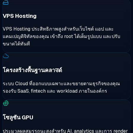
VPS Hosting
VPS Hosting ประสิทธิภาพสูงสำหรับเว็บไซต์ แอป และ
แคมเปญดิจิทัลของคุณ เข้าถึง root ได้เต็มรูปแบบ และปรับ
ขนาดได้ทันที
โครงสร้างพื้นฐานคลาउด์
ระบบ Cloud ที่ออกแบบเฉพาะและขยายตามธุรกิจของคุณ
รองรับ SaaS, fintech และ workload ภายในองค์กร
ได้รับใบสมัครแล้ว
ไม่สามารถส่งได้
ทีม B2B ของเราจะตรวจสอบและตอบกลับภายใน ๑ วันทำการ
ส่งอีเมลหาเราโดยตรงได้ที่
sales@cloudzy.com
.
โซลูชัน GPU
ประมวลผลสมรรถนะสูงสำหรับ AI, analytics และการ render