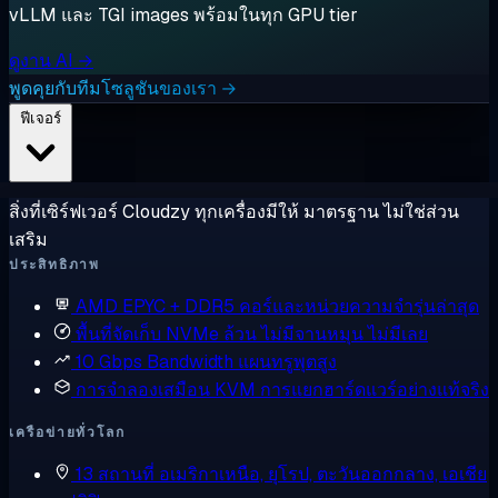
vLLM และ TGI images พร้อมในทุก GPU tier
ดูงาน AI →
พูดคุยกับทีมโซลูชันของเรา →
ฟีเจอร์
สิ่งที่เซิร์ฟเวอร์ Cloudzy ทุกเครื่องมีให้ มาตรฐาน ไม่ใช่ส่วน
เสริม
ประสิทธิภาพ
AMD EPYC + DDR5
คอร์และหน่วยความจำรุ่นล่าสุด
พื้นที่จัดเก็บ NVMe ล้วน
ไม่มีจานหมุน ไม่มีเลย
10 Gbps Bandwidth
แผนทรูพุตสูง
การจำลองเสมือน KVM
การแยกฮาร์ดแวร์อย่างแท้จริง
เครือข่ายทั่วโลก
13 สถานที่
อเมริกาเหนือ, ยุโรป, ตะวันออกกลาง, เอเชีย