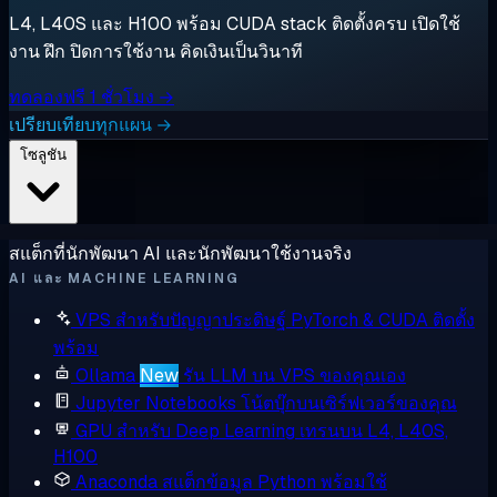
L4, L40S และ H100 พร้อม CUDA stack ติดตั้งครบ เปิดใช้
งาน ฝึก ปิดการใช้งาน คิดเงินเป็นวินาที
ทดลองฟรี 1 ชั่วโมง →
เปรียบเทียบทุกแผน →
โซลูชัน
สแต็กที่นักพัฒนา AI และนักพัฒนาใช้งานจริง
AI และ MACHINE LEARNING
VPS สำหรับปัญญาประดิษฐ์
PyTorch & CUDA ติดตั้ง
พร้อม
Ollama
New
รัน LLM บน VPS ของคุณเอง
Jupyter Notebooks
โน้ตบุ๊กบนเซิร์ฟเวอร์ของคุณ
GPU สำหรับ Deep Learning
เทรนบน L4, L40S,
H100
Anaconda
สแต็กข้อมูล Python พร้อมใช้