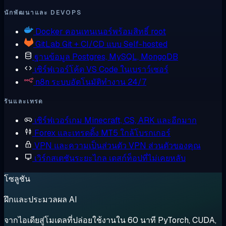
นักพัฒนาและ DEVOPS
Docker
คอนเทนเนอร์พร้อมสิทธิ์ root
GitLab
Git + CI/CD แบบ Self-hosted
ฐานข้อมูล
Postgres, MySQL, MongoDB
เซิร์ฟเวอร์โค้ด
VS Code ในเบราว์เซอร์
n8n
ระบบอัตโนมัติทำงาน 24/7
รันและเทรด
เซิร์ฟเวอร์เกม
Minecraft, CS, ARK และอีกมาก
Forex และเทรดดิ้ง
MT5 ใกล้โบรกเกอร์
VPN และความเป็นส่วนตัว
VPN ส่วนตัวของคุณ
เวิร์กสเตชันระยะไกล
เดสก์ท็อปที่ไม่เคยหลับ
โซลูชัน
ฝึกและประมวลผล AI
จากไอเดียสู่โมเดลที่ปล่อยใช้งานใน 60 นาที PyTorch, CUDA,