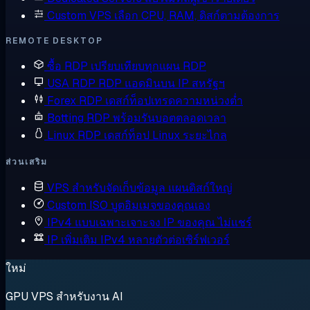
Custom VPS
เลือก CPU, RAM, ดิสก์ตามต้องการ
REMOTE DESKTOP
ซื้อ RDP
เปรียบเทียบทุกแผน RDP
USA RDP
RDP แอดมินบน IP สหรัฐฯ
Forex RDP
เดสก์ท็อปเทรดความหน่วงต่ำ
Botting RDP
พร้อมรันบอตตลอดเวลา
Linux RDP
เดสก์ท็อป Linux ระยะไกล
ส่วนเสริม
VPS สำหรับจัดเก็บข้อมูล
แผนดิสก์ใหญ่
Custom ISO
บูตอิมเมจของคุณเอง
IPv4 แบบเฉพาะเจาะจง
IP ของคุณ ไม่แชร์
IP เพิ่มเติม
IPv4 หลายตัวต่อเซิร์ฟเวอร์
ใหม่
GPU VPS สำหรับงาน AI