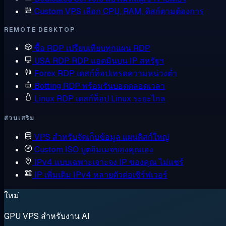
Custom VPS
เลือก CPU, RAM, ดิสก์ตามต้องการ
REMOTE DESKTOP
ซื้อ RDP
เปรียบเทียบทุกแผน RDP
USA RDP
RDP แอดมินบน IP สหรัฐฯ
Forex RDP
เดสก์ท็อปเทรดความหน่วงต่ำ
Botting RDP
พร้อมรันบอตตลอดเวลา
Linux RDP
เดสก์ท็อป Linux ระยะไกล
ส่วนเสริม
VPS สำหรับจัดเก็บข้อมูล
แผนดิสก์ใหญ่
Custom ISO
บูตอิมเมจของคุณเอง
IPv4 แบบเฉพาะเจาะจง
IP ของคุณ ไม่แชร์
IP เพิ่มเติม
IPv4 หลายตัวต่อเซิร์ฟเวอร์
ใหม่
GPU VPS สำหรับงาน AI