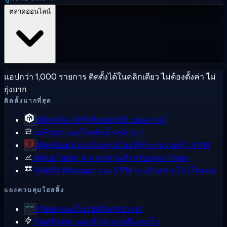
ตลาดออนไลน์
แอปกว่า 1,000 รายการ ติดตั้งได้ในคลิกเดียว ไม่ต้องตั้งค่า ไม่
ยุ่งยาก
ติดตั้งมากที่สุด
MikroTik CHR
RouterOS บนคลาวด์
aaPanel
แผงโฮสติงน้ำหนักเบา
WireGuard
เคอร์เนลรุ่นใหม่ที่ทำงานรวดเร็ว VPN
MetaTrader 4
มาตรฐานสำหรับเทรด Forex
Hiddify Manager
แผง VPN รองรับหลายโปรโตคอล
แผงควบคุมโฮสติ้ง
Plesk
แผงเว็บโฮสติงครบวงจร
FastPanel
แผงเซิร์ฟเวอร์ฟรีและเร็ว