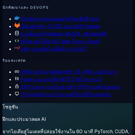
นักพัฒนาและ DEVOPS
Docker
คอนเทนเนอร์พร้อมสิทธิ์ root
GitLab
Git + CI/CD แบบ Self-hosted
ฐานข้อมูล
Postgres, MySQL, MongoDB
เซิร์ฟเวอร์โค้ด
VS Code ในเบราว์เซอร์
n8n
ระบบอัตโนมัติทำงาน 24/7
รันและเทรด
เซิร์ฟเวอร์เกม
Minecraft, CS, ARK และอีกมาก
Forex และเทรดดิ้ง
MT5 ใกล้โบรกเกอร์
VPN และความเป็นส่วนตัว
VPN ส่วนตัวของคุณ
เวิร์กสเตชันระยะไกล
เดสก์ท็อปที่ไม่เคยหลับ
โซลูชัน
ฝึกและประมวลผล AI
จากไอเดียสู่โมเดลที่ปล่อยใช้งานใน 60 นาที PyTorch, CUDA,