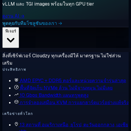
vLLM และ TGI images พร้อมในทุก GPU tier
ดูงาน AI →
พูดคุยกับทีมโซลูชันของเรา →
ฟีเจอร์
สิ่งที่เซิร์ฟเวอร์ Cloudzy ทุกเครื่องมีให้ มาตรฐาน ไม่ใช่ส่วน
เสริม
ประสิทธิภาพ
AMD EPYC + DDR5
คอร์และหน่วยความจำรุ่นล่าสุด
พื้นที่จัดเก็บ NVMe ล้วน
ไม่มีจานหมุน ไม่มีเลย
10 Gbps Bandwidth
แผนทรูพุตสูง
การจำลองเสมือน KVM
การแยกฮาร์ดแวร์อย่างแท้จริง
เครือข่ายทั่วโลก
13 สถานที่
อเมริกาเหนือ, ยุโรป, ตะวันออกกลาง, เอเชีย