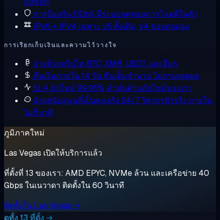
แปซิฟิก
การป้องกัน DDoS
มีระบบลดทอนการโจมตีในตัว
IPv6 + IPv4 เฉพาะ
v6 ดั้งเดิม, v4 ของคุณเอง
การเรียกเก็บเงินและความไว้วางใจ
จ่ายด้วยคริปโต
BTC, XMR, USDT และอื่นๆ
คืนเงินภายใน 14 วัน
คืนเต็มจำนวน ไม่ถามเหตุผล
SLA อัปไทม์ 99.95%
คำมั่นด้านอัปไทม์ของเรา
ฝ่ายสนับสนุนที่เป็นคนจริง 24/7
วิศวกรตัวจริง ภายใน
ไม่กี่นาที
ภูมิภาคใหม่
Las Vegas เปิดให้บริการแล้ว
ที่ตั้งที่ 13 ของเรา: AMD EPYC, NVMe ล้วน และเครือข่าย 40
Gbps ในเนวาดา ติดตั้งใน 60 วินาที
ติดตั้งใน Las Vegas →
ดูทั้ง 13 ที่ตั้ง →