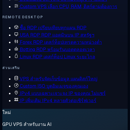
Custom VPS
เลือก CPU, RAM, ดิสก์ตามต้องการ
REMOTE DESKTOP
ซื้อ RDP
เปรียบเทียบทุกแผน RDP
USA RDP
RDP แอดมินบน IP สหรัฐฯ
Forex RDP
เดสก์ท็อปเทรดความหน่วงต่ำ
Botting RDP
พร้อมรันบอตตลอดเวลา
Linux RDP
เดสก์ท็อป Linux ระยะไกล
ส่วนเสริม
VPS สำหรับจัดเก็บข้อมูล
แผนดิสก์ใหญ่
Custom ISO
บูตอิมเมจของคุณเอง
IPv4 แบบเฉพาะเจาะจง
IP ของคุณ ไม่แชร์
IP เพิ่มเติม
IPv4 หลายตัวต่อเซิร์ฟเวอร์
ใหม่
GPU VPS สำหรับงาน AI