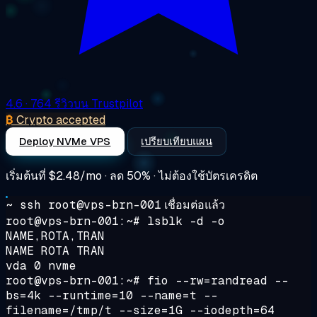
4.6
· 764 รีวิวบน Trustpilot
₿
Crypto accepted
Deploy NVMe VPS
เปรียบเทียบแผน
เริ่มต้นที่
$2.48/mo
· ลด 50% · ไม่ต้องใช้บัตรเครดิต
~ ssh root@vps-brn-001
เชื่อมต่อแล้ว
root@vps-brn-001:~#
lsblk -d -o
NAME,ROTA,TRAN
NAME ROTA TRAN
vda 0 nvme
root@vps-brn-001:~#
fio --rw=randread --
bs=4k --runtime=10 --name=t --
filename=/tmp/t --size=1G --iodepth=64