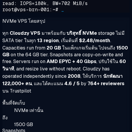
read: IOPS=180k, BW=702 MiB/s
root@vps-brn-001:~#
_
NVMe VPS โดยสรุป
ทุก
Cloudzy VPS
มาพร้อมกับ
บริสุทธิ์ NVMe
storage ไม่มี
SATA tier ในทุก
13 region
, เริ่มต้นที่
$2.48/month
.
Capacities run from
20 GB
ในแพ็กเกจเริ่มต้น ไปจนถึง
1500
GB
on the 64 GB tier. Snapshots are copy-on-write and
free. Servers run on
AMD EPYC + 40 Gbps
, ปรับใช้ใน
60
วินาที
, and resize live without reboot. Cloudzy has
operated independently since
2008
, ให้บริการ
นักพัฒนา
122,000+ คน
, และได้คะแนน
4.6 / 5
by
764+ reviewers
บน Trustpilot
พื้นที่จัดเก็บ
NVMe เท่านั้น
ถึง
1500 GB
Snapshots