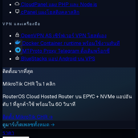
CloudPanel
แผง PHP และ Node.js
cPanel
แผงโฮสติงคลาสสิก
VPN และเครื่องมือ
OpenVPN AS
เซิร์ฟเวอร์ VPN โฮสต์เอง
Docker
Container runtime พร้อมใช้งานทันที
MTProto Proxy
Telegram ดั้งเดิมพร็อกซี่
BlueStacks
แอป Android บน VPS
ติดตั้งมากที่สุด
MikroTik CHR ใน 1 คลิก
RouterOS Cloud Hosted Router บน EPYC + NVMe แอปอัน
ดับ 1 ที่ลูกค้าใช้ พร้อมใน 60 วินาที
ติดตั้ง MikroTik CHR →
ดูมาร์เก็ตเพลซทั้งหมด →
ราคา