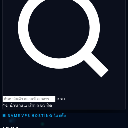
esc
↑↓
นำทาง
↵
เปิด
esc
ปิด
💾
NVME VPS HOSTING โฮสติ้ง