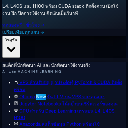
L4, L40S และ H100 พร้อม CUDA stack ติดตั้งครบ เปิดใช้
งาน ฝึก ปิดการใช้งาน คิดเงินเป็นวินาที
ทดลองฟรี 1 ชั่วโมง →
เปรียบเทียบทุกแผน →
โซลูชัน
สแต็กที่นักพัฒนา AI และนักพัฒนาใช้งานจริง
AI และ MACHINE LEARNING
VPS สำหรับปัญญาประดิษฐ์
PyTorch & CUDA ติดตั้ง
พร้อม
Ollama
New
รัน LLM บน VPS ของคุณเอง
Jupyter Notebooks
โน้ตบุ๊กบนเซิร์ฟเวอร์ของคุณ
GPU สำหรับ Deep Learning
เทรนบน L4, L40S,
H100
Anaconda
สแต็กข้อมูล Python พร้อมใช้