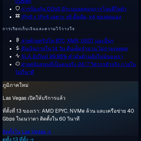
แปซิฟิก
การป้องกัน DDoS
มีระบบลดทอนการโจมตีในตัว
IPv6 + IPv4 เฉพาะ
v6 ดั้งเดิม, v4 ของคุณเอง
การเรียกเก็บเงินและความไว้วางใจ
จ่ายด้วยคริปโต
BTC, XMR, USDT และอื่นๆ
คืนเงินภายใน 14 วัน
คืนเต็มจำนวน ไม่ถามเหตุผล
SLA อัปไทม์ 99.95%
คำมั่นด้านอัปไทม์ของเรา
ฝ่ายสนับสนุนที่เป็นคนจริง 24/7
วิศวกรตัวจริง ภายใน
ไม่กี่นาที
ภูมิภาคใหม่
Las Vegas เปิดให้บริการแล้ว
ที่ตั้งที่ 13 ของเรา: AMD EPYC, NVMe ล้วน และเครือข่าย 40
Gbps ในเนวาดา ติดตั้งใน 60 วินาที
ติดตั้งใน Las Vegas →
ดูทั้ง 13 ที่ตั้ง →