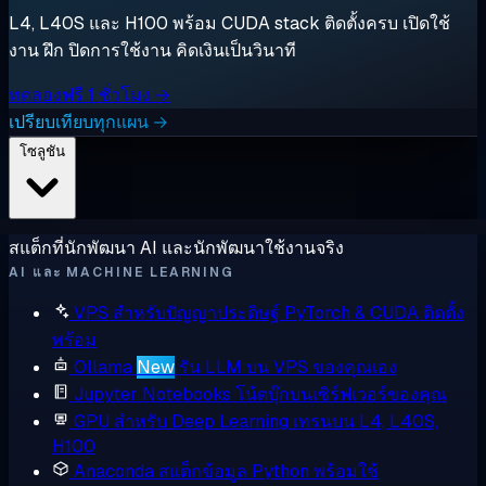
L4, L40S และ H100 พร้อม CUDA stack ติดตั้งครบ เปิดใช้
งาน ฝึก ปิดการใช้งาน คิดเงินเป็นวินาที
ทดลองฟรี 1 ชั่วโมง →
เปรียบเทียบทุกแผน →
โซลูชัน
สแต็กที่นักพัฒนา AI และนักพัฒนาใช้งานจริง
AI และ MACHINE LEARNING
VPS สำหรับปัญญาประดิษฐ์
PyTorch & CUDA ติดตั้ง
พร้อม
Ollama
New
รัน LLM บน VPS ของคุณเอง
Jupyter Notebooks
โน้ตบุ๊กบนเซิร์ฟเวอร์ของคุณ
GPU สำหรับ Deep Learning
เทรนบน L4, L40S,
H100
Anaconda
สแต็กข้อมูล Python พร้อมใช้