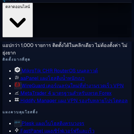
ตลาดออนไลน์
แอปกว่า 1,000 รายการ ติดตั้งได้ในคลิกเดียว ไม่ต้องตั้งค่า ไม่
ยุ่งยาก
ติดตั้งมากที่สุด
MikroTik CHR
RouterOS บนคลาวด์
aaPanel
แผงโฮสติงน้ำหนักเบา
WireGuard
เคอร์เนลรุ่นใหม่ที่ทำงานรวดเร็ว VPN
MetaTrader 4
มาตรฐานสำหรับเทรด Forex
Hiddify Manager
แผง VPN รองรับหลายโปรโตคอล
แผงควบคุมโฮสติ้ง
Plesk
แผงเว็บโฮสติงครบวงจร
FastPanel
แผงเซิร์ฟเวอร์ฟรีและเร็ว