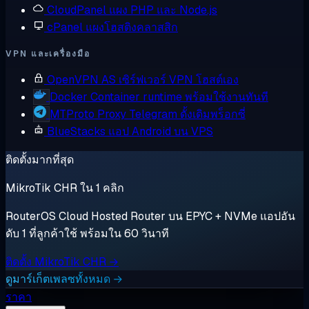
CloudPanel
แผง PHP และ Node.js
cPanel
แผงโฮสติงคลาสสิก
VPN และเครื่องมือ
OpenVPN AS
เซิร์ฟเวอร์ VPN โฮสต์เอง
Docker
Container runtime พร้อมใช้งานทันที
MTProto Proxy
Telegram ดั้งเดิมพร็อกซี่
BlueStacks
แอป Android บน VPS
ติดตั้งมากที่สุด
MikroTik CHR ใน 1 คลิก
RouterOS Cloud Hosted Router บน EPYC + NVMe แอปอัน
ดับ 1 ที่ลูกค้าใช้ พร้อมใน 60 วินาที
ติดตั้ง MikroTik CHR →
ดูมาร์เก็ตเพลซทั้งหมด →
ราคา