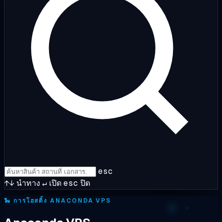
esc
↑↓
นำทาง
↵
เปิด
esc
ปิด
🐍
การโฮสติ้ง ANACONDA VPS