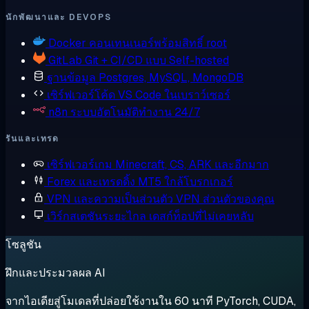
นักพัฒนาและ DEVOPS
Docker
คอนเทนเนอร์พร้อมสิทธิ์ root
GitLab
Git + CI/CD แบบ Self-hosted
ฐานข้อมูล
Postgres, MySQL, MongoDB
เซิร์ฟเวอร์โค้ด
VS Code ในเบราว์เซอร์
n8n
ระบบอัตโนมัติทำงาน 24/7
รันและเทรด
เซิร์ฟเวอร์เกม
Minecraft, CS, ARK และอีกมาก
Forex และเทรดดิ้ง
MT5 ใกล้โบรกเกอร์
VPN และความเป็นส่วนตัว
VPN ส่วนตัวของคุณ
เวิร์กสเตชันระยะไกล
เดสก์ท็อปที่ไม่เคยหลับ
โซลูชัน
ฝึกและประมวลผล AI
จากไอเดียสู่โมเดลที่ปล่อยใช้งานใน 60 นาที PyTorch, CUDA,