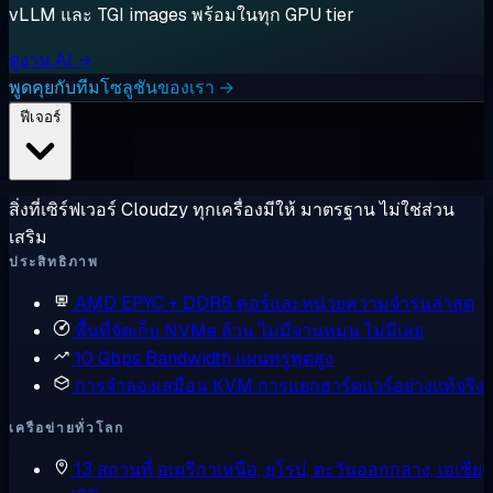
vLLM และ TGI images พร้อมในทุก GPU tier
ดูงาน AI →
พูดคุยกับทีมโซลูชันของเรา →
ฟีเจอร์
สิ่งที่เซิร์ฟเวอร์ Cloudzy ทุกเครื่องมีให้ มาตรฐาน ไม่ใช่ส่วน
เสริม
ประสิทธิภาพ
AMD EPYC + DDR5
คอร์และหน่วยความจำรุ่นล่าสุด
พื้นที่จัดเก็บ NVMe ล้วน
ไม่มีจานหมุน ไม่มีเลย
10 Gbps Bandwidth
แผนทรูพุตสูง
การจำลองเสมือน KVM
การแยกฮาร์ดแวร์อย่างแท้จริง
เครือข่ายทั่วโลก
13 สถานที่
อเมริกาเหนือ, ยุโรป, ตะวันออกกลาง, เอเชีย