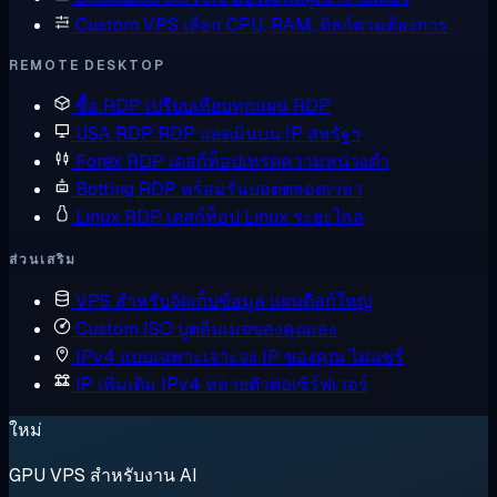
Custom VPS
เลือก CPU, RAM, ดิสก์ตามต้องการ
REMOTE DESKTOP
ซื้อ RDP
เปรียบเทียบทุกแผน RDP
USA RDP
RDP แอดมินบน IP สหรัฐฯ
Forex RDP
เดสก์ท็อปเทรดความหน่วงต่ำ
Botting RDP
พร้อมรันบอตตลอดเวลา
Linux RDP
เดสก์ท็อป Linux ระยะไกล
ส่วนเสริม
VPS สำหรับจัดเก็บข้อมูล
แผนดิสก์ใหญ่
Custom ISO
บูตอิมเมจของคุณเอง
IPv4 แบบเฉพาะเจาะจง
IP ของคุณ ไม่แชร์
IP เพิ่มเติม
IPv4 หลายตัวต่อเซิร์ฟเวอร์
ใหม่
GPU VPS สำหรับงาน AI