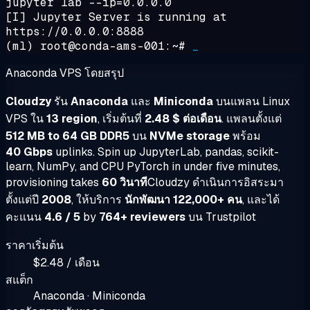
jupyter lab --ip=0.0.0.0
[I] Jupyter Server is running at
https://0.0.0.0:8888
(ml) root@conda-ams-001:~#
_
Anaconda VPS โดยสรุป
Cloudzy
รัน
Anaconda
และ
Miniconda
บนแพลน Linux
VPS ใน
13 region
, เริ่มต้นที่
2.48 $ ต่อเดือน
. แพลนตั้งแต่
512 MB to 64 GB DDR5
บน
NVMe storage
พร้อม
40 Gbps
uplinks. Spin up JupyterLab, pandas, scikit-
learn, NumPy, and CPU PyTorch in under five minutes,
provisioning takes
60 วินาที
Cloudzy ดำเนินการอิสระมา
ตั้งแต่ปี
2008
, ให้บริการ
นักพัฒนา 122,000+ คน
, และได้
คะแนน
4.6 / 5
by
764+ reviewers
บน Trustpilot
ราคาเริ่มต้น
$2.48 / เดือน
สแต็ก
Anaconda · Miniconda