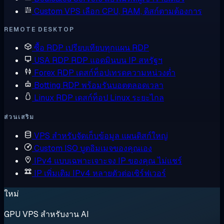
Custom VPS
เลือก CPU, RAM, ดิสก์ตามต้องการ
REMOTE DESKTOP
ซื้อ RDP
เปรียบเทียบทุกแผน RDP
USA RDP
RDP แอดมินบน IP สหรัฐฯ
Forex RDP
เดสก์ท็อปเทรดความหน่วงต่ำ
Botting RDP
พร้อมรันบอตตลอดเวลา
Linux RDP
เดสก์ท็อป Linux ระยะไกล
ส่วนเสริม
VPS สำหรับจัดเก็บข้อมูล
แผนดิสก์ใหญ่
Custom ISO
บูตอิมเมจของคุณเอง
IPv4 แบบเฉพาะเจาะจง
IP ของคุณ ไม่แชร์
IP เพิ่มเติม
IPv4 หลายตัวต่อเซิร์ฟเวอร์
ใหม่
GPU VPS สำหรับงาน AI