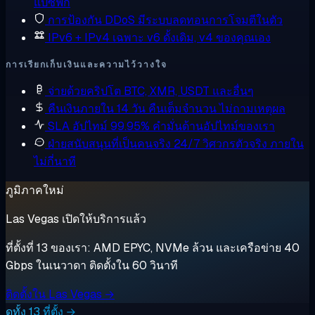
แปซิฟิก
การป้องกัน DDoS
มีระบบลดทอนการโจมตีในตัว
IPv6 + IPv4 เฉพาะ
v6 ดั้งเดิม, v4 ของคุณเอง
การเรียกเก็บเงินและความไว้วางใจ
จ่ายด้วยคริปโต
BTC, XMR, USDT และอื่นๆ
คืนเงินภายใน 14 วัน
คืนเต็มจำนวน ไม่ถามเหตุผล
SLA อัปไทม์ 99.95%
คำมั่นด้านอัปไทม์ของเรา
ฝ่ายสนับสนุนที่เป็นคนจริง 24/7
วิศวกรตัวจริง ภายใน
ไม่กี่นาที
ภูมิภาคใหม่
Las Vegas เปิดให้บริการแล้ว
ที่ตั้งที่ 13 ของเรา: AMD EPYC, NVMe ล้วน และเครือข่าย 40
Gbps ในเนวาดา ติดตั้งใน 60 วินาที
ติดตั้งใน Las Vegas →
ดูทั้ง 13 ที่ตั้ง →