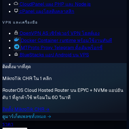
CloudPanel
แผง PHP และ Node.js
cPanel
แผงโฮสติงคลาสสิก
VPN และเครื่องมือ
OpenVPN AS
เซิร์ฟเวอร์ VPN โฮสต์เอง
Docker
Container runtime พร้อมใช้งานทันที
MTProto Proxy
Telegram ดั้งเดิมพร็อกซี่
BlueStacks
แอป Android บน VPS
ติดตั้งมากที่สุด
MikroTik CHR ใน 1 คลิก
RouterOS Cloud Hosted Router บน EPYC + NVMe แอปอัน
ดับ 1 ที่ลูกค้าใช้ พร้อมใน 60 วินาที
ติดตั้ง MikroTik CHR →
ดูมาร์เก็ตเพลซทั้งหมด →
ราคา