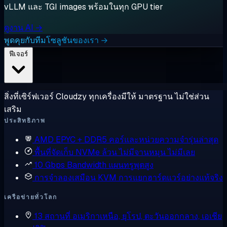
vLLM และ TGI images พร้อมในทุก GPU tier
ดูงาน AI →
พูดคุยกับทีมโซลูชันของเรา →
ฟีเจอร์
สิ่งที่เซิร์ฟเวอร์ Cloudzy ทุกเครื่องมีให้ มาตรฐาน ไม่ใช่ส่วน
เสริม
ประสิทธิภาพ
AMD EPYC + DDR5
คอร์และหน่วยความจำรุ่นล่าสุด
พื้นที่จัดเก็บ NVMe ล้วน
ไม่มีจานหมุน ไม่มีเลย
10 Gbps Bandwidth
แผนทรูพุตสูง
การจำลองเสมือน KVM
การแยกฮาร์ดแวร์อย่างแท้จริง
เครือข่ายทั่วโลก
13 สถานที่
อเมริกาเหนือ, ยุโรป, ตะวันออกกลาง, เอเชีย