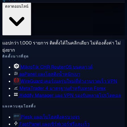
ตลาดออนไลน์
แอปกว่า 1,000 รายการ ติดตั้งได้ในคลิกเดียว ไม่ต้องตั้งค่า ไม่
ยุ่งยาก
ติดตั้งมากที่สุด
MikroTik CHR
RouterOS บนคลาวด์
aaPanel
แผงโฮสติงน้ำหนักเบา
WireGuard
เคอร์เนลรุ่นใหม่ที่ทำงานรวดเร็ว VPN
MetaTrader 4
มาตรฐานสำหรับเทรด Forex
Hiddify Manager
แผง VPN รองรับหลายโปรโตคอล
แผงควบคุมโฮสติ้ง
Plesk
แผงเว็บโฮสติงครบวงจร
FastPanel
แผงเซิร์ฟเวอร์ฟรีและเร็ว