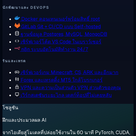
นักพัฒนาและ DEVOPS
Docker
คอนเทนเนอร์พร้อมสิทธิ์ root
GitLab
Git + CI/CD แบบ Self-hosted
ฐานข้อมูล
Postgres, MySQL, MongoDB
เซิร์ฟเวอร์โค้ด
VS Code ในเบราว์เซอร์
n8n
ระบบอัตโนมัติทำงาน 24/7
รันและเทรด
เซิร์ฟเวอร์เกม
Minecraft, CS, ARK และอีกมาก
Forex และเทรดดิ้ง
MT5 ใกล้โบรกเกอร์
VPN และความเป็นส่วนตัว
VPN ส่วนตัวของคุณ
เวิร์กสเตชันระยะไกล
เดสก์ท็อปที่ไม่เคยหลับ
โซลูชัน
ฝึกและประมวลผล AI
จากไอเดียสู่โมเดลที่ปล่อยใช้งานใน 60 นาที PyTorch, CUDA,