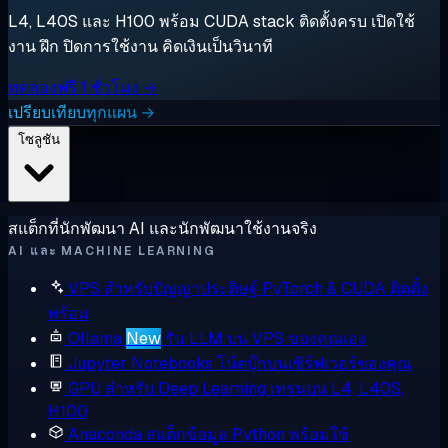
L4, L40S และ H100 พร้อม CUDA stack ติดตั้งครบ เปิดใช้
งาน ฝึก ปิดการใช้งาน คิดเงินเป็นวินาที
ทดลองฟรี 1 ชั่วโมง →
เปรียบเทียบทุกแผน →
โซลูชัน
สแต็กที่นักพัฒนา AI และนักพัฒนาใช้งานจริง
AI และ MACHINE LEARNING
VPS สำหรับปัญญาประดิษฐ์
PyTorch & CUDA ติดตั้ง
พร้อม
Ollama
New
รัน LLM บน VPS ของคุณเอง
Jupyter Notebooks
โน้ตบุ๊กบนเซิร์ฟเวอร์ของคุณ
GPU สำหรับ Deep Learning
เทรนบน L4, L40S,
H100
Anaconda
สแต็กข้อมูล Python พร้อมใช้