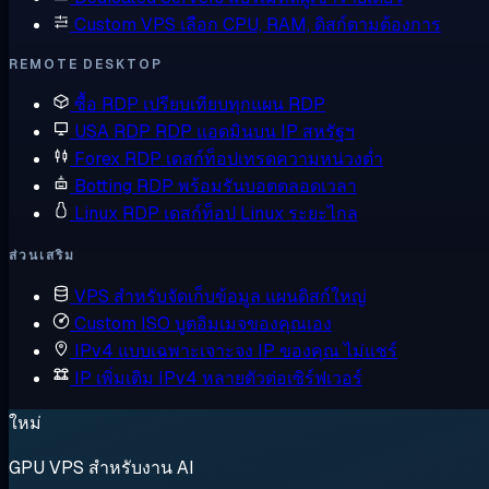
Custom VPS
เลือก CPU, RAM, ดิสก์ตามต้องการ
REMOTE DESKTOP
ซื้อ RDP
เปรียบเทียบทุกแผน RDP
USA RDP
RDP แอดมินบน IP สหรัฐฯ
Forex RDP
เดสก์ท็อปเทรดความหน่วงต่ำ
Botting RDP
พร้อมรันบอตตลอดเวลา
Linux RDP
เดสก์ท็อป Linux ระยะไกล
ส่วนเสริม
VPS สำหรับจัดเก็บข้อมูล
แผนดิสก์ใหญ่
Custom ISO
บูตอิมเมจของคุณเอง
IPv4 แบบเฉพาะเจาะจง
IP ของคุณ ไม่แชร์
IP เพิ่มเติม
IPv4 หลายตัวต่อเซิร์ฟเวอร์
ใหม่
GPU VPS สำหรับงาน AI