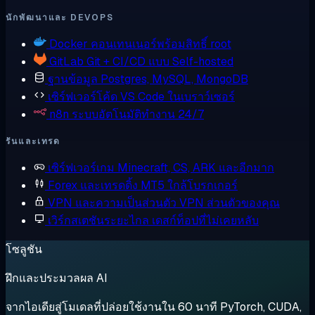
นักพัฒนาและ DEVOPS
Docker
คอนเทนเนอร์พร้อมสิทธิ์ root
GitLab
Git + CI/CD แบบ Self-hosted
ฐานข้อมูล
Postgres, MySQL, MongoDB
เซิร์ฟเวอร์โค้ด
VS Code ในเบราว์เซอร์
n8n
ระบบอัตโนมัติทำงาน 24/7
รันและเทรด
เซิร์ฟเวอร์เกม
Minecraft, CS, ARK และอีกมาก
Forex และเทรดดิ้ง
MT5 ใกล้โบรกเกอร์
VPN และความเป็นส่วนตัว
VPN ส่วนตัวของคุณ
เวิร์กสเตชันระยะไกล
เดสก์ท็อปที่ไม่เคยหลับ
โซลูชัน
ฝึกและประมวลผล AI
จากไอเดียสู่โมเดลที่ปล่อยใช้งานใน 60 นาที PyTorch, CUDA,