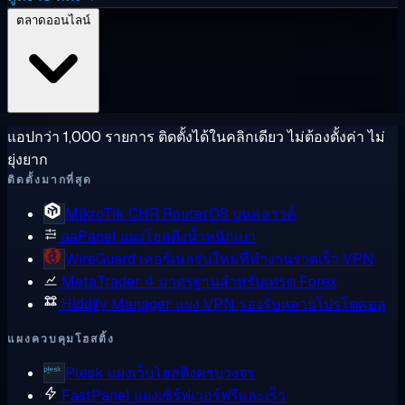
ตลาดออนไลน์
แอปกว่า 1,000 รายการ ติดตั้งได้ในคลิกเดียว ไม่ต้องตั้งค่า ไม่
ยุ่งยาก
ติดตั้งมากที่สุด
MikroTik CHR
RouterOS บนคลาวด์
aaPanel
แผงโฮสติงน้ำหนักเบา
WireGuard
เคอร์เนลรุ่นใหม่ที่ทำงานรวดเร็ว VPN
MetaTrader 4
มาตรฐานสำหรับเทรด Forex
Hiddify Manager
แผง VPN รองรับหลายโปรโตคอล
แผงควบคุมโฮสติ้ง
Plesk
แผงเว็บโฮสติงครบวงจร
FastPanel
แผงเซิร์ฟเวอร์ฟรีและเร็ว