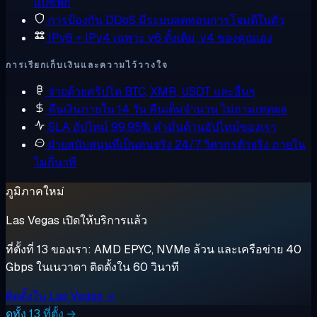
แปซิฟิก
การป้องกัน DDoS
มีระบบลดทอนการโจมตีในตัว
IPv6 + IPv4 เฉพาะ
v6 ดั้งเดิม, v4 ของคุณเอง
การเรียกเก็บเงินและความไว้วางใจ
จ่ายด้วยคริปโต
BTC, XMR, USDT และอื่นๆ
คืนเงินภายใน 14 วัน
คืนเต็มจำนวน ไม่ถามเหตุผล
SLA อัปไทม์ 99.95%
คำมั่นด้านอัปไทม์ของเรา
ฝ่ายสนับสนุนที่เป็นคนจริง 24/7
วิศวกรตัวจริง ภายใน
ไม่กี่นาที
ภูมิภาคใหม่
Las Vegas เปิดให้บริการแล้ว
ที่ตั้งที่ 13 ของเรา: AMD EPYC, NVMe ล้วน และเครือข่าย 40
Gbps ในเนวาดา ติดตั้งใน 60 วินาที
ติดตั้งใน Las Vegas →
ดูทั้ง 13 ที่ตั้ง →