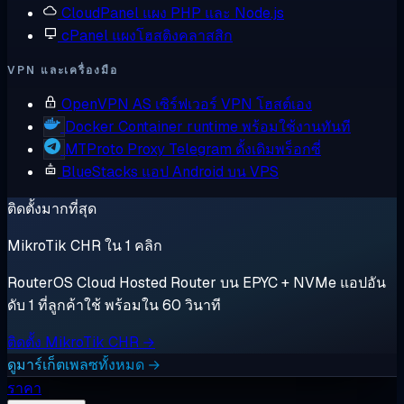
CloudPanel
แผง PHP และ Node.js
cPanel
แผงโฮสติงคลาสสิก
VPN และเครื่องมือ
OpenVPN AS
เซิร์ฟเวอร์ VPN โฮสต์เอง
Docker
Container runtime พร้อมใช้งานทันที
MTProto Proxy
Telegram ดั้งเดิมพร็อกซี่
BlueStacks
แอป Android บน VPS
ติดตั้งมากที่สุด
MikroTik CHR ใน 1 คลิก
RouterOS Cloud Hosted Router บน EPYC + NVMe แอปอัน
ดับ 1 ที่ลูกค้าใช้ พร้อมใน 60 วินาที
ติดตั้ง MikroTik CHR →
ดูมาร์เก็ตเพลซทั้งหมด →
ราคา