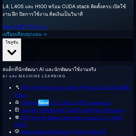
L4, L40S และ H100 พร้อม CUDA stack ติดตั้งครบ เปิดใช้
งาน ฝึก ปิดการใช้งาน คิดเงินเป็นวินาที
ทดลองฟรี 1 ชั่วโมง →
เปรียบเทียบทุกแผน →
โซลูชัน
สแต็กที่นักพัฒนา AI และนักพัฒนาใช้งานจริง
AI และ MACHINE LEARNING
VPS สำหรับปัญญาประดิษฐ์
PyTorch & CUDA ติดตั้ง
พร้อม
Ollama
New
รัน LLM บน VPS ของคุณเอง
Jupyter Notebooks
โน้ตบุ๊กบนเซิร์ฟเวอร์ของคุณ
GPU สำหรับ Deep Learning
เทรนบน L4, L40S,
H100
Anaconda
สแต็กข้อมูล Python พร้อมใช้