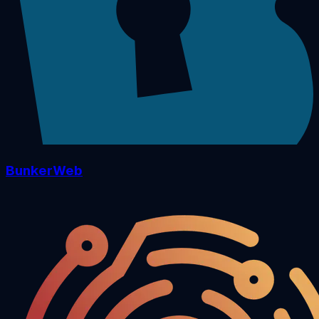
BunkerWeb