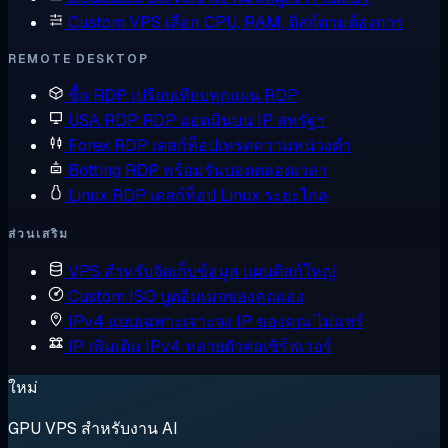
Custom VPS
เลือก CPU, RAM, ดิสก์ตามต้องการ
REMOTE DESKTOP
ซื้อ RDP
เปรียบเทียบทุกแผน RDP
USA RDP
RDP แอดมินบน IP สหรัฐฯ
Forex RDP
เดสก์ท็อปเทรดความหน่วงต่ำ
Botting RDP
พร้อมรันบอตตลอดเวลา
Linux RDP
เดสก์ท็อป Linux ระยะไกล
ส่วนเสริม
VPS สำหรับจัดเก็บข้อมูล
แผนดิสก์ใหญ่
Custom ISO
บูตอิมเมจของคุณเอง
IPv4 แบบเฉพาะเจาะจง
IP ของคุณ ไม่แชร์
IP เพิ่มเติม
IPv4 หลายตัวต่อเซิร์ฟเวอร์
ใหม่
GPU VPS สำหรับงาน AI