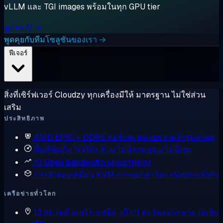
vLLM และ TGI images พร้อมในทุก GPU tier
ดูงาน AI →
พูดคุยกับทีมโซลูชันของเรา →
ฟีเจอร์
สิ่งที่เซิร์ฟเวอร์ Cloudzy ทุกเครื่องมีให้ มาตรฐาน ไม่ใช่ส่วน
เสริม
ประสิทธิภาพ
AMD EPYC + DDR5
คอร์และหน่วยความจำรุ่นล่าสุด
พื้นที่จัดเก็บ NVMe ล้วน
ไม่มีจานหมุน ไม่มีเลย
10 Gbps Bandwidth
แผนทรูพุตสูง
การจำลองเสมือน KVM
การแยกฮาร์ดแวร์อย่างแท้จริง
เครือข่ายทั่วโลก
13 สถานที่
อเมริกาเหนือ, ยุโรป, ตะวันออกกลาง, เอเชีย