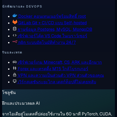
นักพัฒนาและ DEVOPS
Docker
คอนเทนเนอร์พร้อมสิทธิ์ root
GitLab
Git + CI/CD แบบ Self-hosted
ฐานข้อมูล
Postgres, MySQL, MongoDB
เซิร์ฟเวอร์โค้ด
VS Code ในเบราว์เซอร์
n8n
ระบบอัตโนมัติทำงาน 24/7
รันและเทรด
เซิร์ฟเวอร์เกม
Minecraft, CS, ARK และอีกมาก
Forex และเทรดดิ้ง
MT5 ใกล้โบรกเกอร์
VPN และความเป็นส่วนตัว
VPN ส่วนตัวของคุณ
เวิร์กสเตชันระยะไกล
เดสก์ท็อปที่ไม่เคยหลับ
โซลูชัน
ฝึกและประมวลผล AI
จากไอเดียสู่โมเดลที่ปล่อยใช้งานใน 60 นาที PyTorch, CUDA,