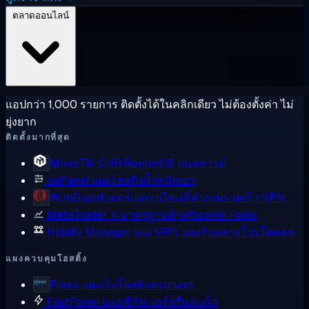
ตลาดออนไลน์
แอปกว่า 1,000 รายการ ติดตั้งได้ในคลิกเดียว ไม่ต้องตั้งค่า ไม่
ยุ่งยาก
ติดตั้งมากที่สุด
MikroTik CHR
RouterOS บนคลาวด์
aaPanel
แผงโฮสติงน้ำหนักเบา
WireGuard
เคอร์เนลรุ่นใหม่ที่ทำงานรวดเร็ว VPN
MetaTrader 4
มาตรฐานสำหรับเทรด Forex
Hiddify Manager
แผง VPN รองรับหลายโปรโตคอล
แผงควบคุมโฮสติ้ง
Plesk
แผงเว็บโฮสติงครบวงจร
FastPanel
แผงเซิร์ฟเวอร์ฟรีและเร็ว