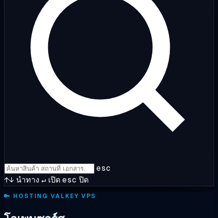
esc
↑↓
นำทาง
↵
เปิด
esc
ปิด
🔑
HOSTING VALKEY VPS