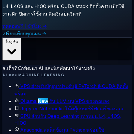
L4, L40S และ H100 พร้อม CUDA stack ติดตั้งครบ เปิดใช้
งาน ฝึก ปิดการใช้งาน คิดเงินเป็นวินาที
ทดลองฟรี 1 ชั่วโมง →
เปรียบเทียบทุกแผน →
โซลูชัน
สแต็กที่นักพัฒนา AI และนักพัฒนาใช้งานจริง
AI และ MACHINE LEARNING
VPS สำหรับปัญญาประดิษฐ์
PyTorch & CUDA ติดตั้ง
พร้อม
Ollama
New
รัน LLM บน VPS ของคุณเอง
Jupyter Notebooks
โน้ตบุ๊กบนเซิร์ฟเวอร์ของคุณ
GPU สำหรับ Deep Learning
เทรนบน L4, L40S,
H100
Anaconda
สแต็กข้อมูล Python พร้อมใช้