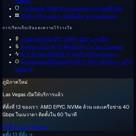
แปซิฟิก
การป้องกัน DDoS
มีระบบลดทอนการโจมตีในตัว
IPv6 + IPv4 เฉพาะ
v6 ดั้งเดิม, v4 ของคุณเอง
การเรียกเก็บเงินและความไว้วางใจ
จ่ายด้วยคริปโต
BTC, XMR, USDT และอื่นๆ
คืนเงินภายใน 14 วัน
คืนเต็มจำนวน ไม่ถามเหตุผล
SLA อัปไทม์ 99.95%
คำมั่นด้านอัปไทม์ของเรา
ฝ่ายสนับสนุนที่เป็นคนจริง 24/7
วิศวกรตัวจริง ภายใน
ไม่กี่นาที
ภูมิภาคใหม่
Las Vegas เปิดให้บริการแล้ว
ที่ตั้งที่ 13 ของเรา: AMD EPYC, NVMe ล้วน และเครือข่าย 40
Gbps ในเนวาดา ติดตั้งใน 60 วินาที
ติดตั้งใน Las Vegas →
ดูทั้ง 13 ที่ตั้ง →