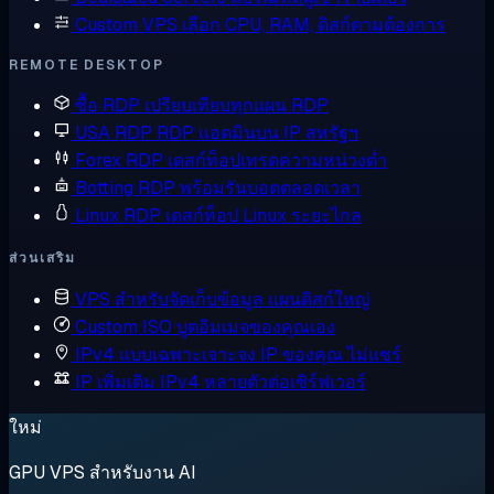
Custom VPS
เลือก CPU, RAM, ดิสก์ตามต้องการ
REMOTE DESKTOP
ซื้อ RDP
เปรียบเทียบทุกแผน RDP
USA RDP
RDP แอดมินบน IP สหรัฐฯ
Forex RDP
เดสก์ท็อปเทรดความหน่วงต่ำ
Botting RDP
พร้อมรันบอตตลอดเวลา
Linux RDP
เดสก์ท็อป Linux ระยะไกล
ส่วนเสริม
VPS สำหรับจัดเก็บข้อมูล
แผนดิสก์ใหญ่
Custom ISO
บูตอิมเมจของคุณเอง
IPv4 แบบเฉพาะเจาะจง
IP ของคุณ ไม่แชร์
IP เพิ่มเติม
IPv4 หลายตัวต่อเซิร์ฟเวอร์
ใหม่
GPU VPS สำหรับงาน AI