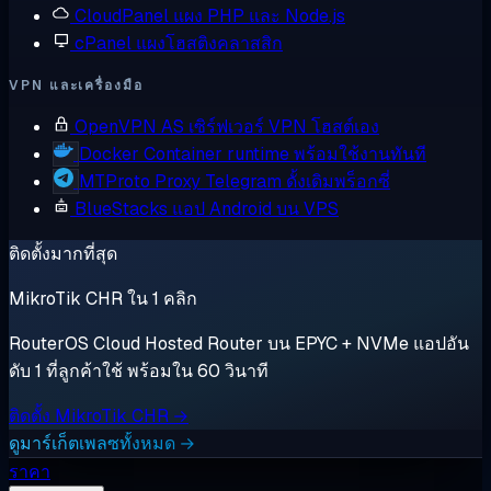
CloudPanel
แผง PHP และ Node.js
cPanel
แผงโฮสติงคลาสสิก
VPN และเครื่องมือ
OpenVPN AS
เซิร์ฟเวอร์ VPN โฮสต์เอง
Docker
Container runtime พร้อมใช้งานทันที
MTProto Proxy
Telegram ดั้งเดิมพร็อกซี่
BlueStacks
แอป Android บน VPS
ติดตั้งมากที่สุด
MikroTik CHR ใน 1 คลิก
RouterOS Cloud Hosted Router บน EPYC + NVMe แอปอัน
ดับ 1 ที่ลูกค้าใช้ พร้อมใน 60 วินาที
ติดตั้ง MikroTik CHR →
ดูมาร์เก็ตเพลซทั้งหมด →
ราคา