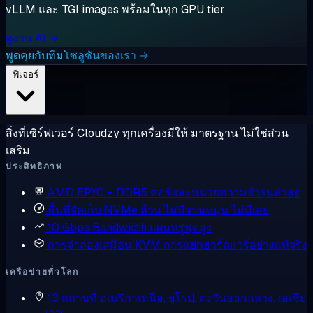
vLLM และ TGI images พร้อมในทุก GPU tier
ดูงาน AI →
พูดคุยกับทีมโซลูชันของเรา →
ฟีเจอร์
สิ่งที่เซิร์ฟเวอร์ Cloudzy ทุกเครื่องมีให้ มาตรฐาน ไม่ใช่ส่วน
เสริม
ประสิทธิภาพ
AMD EPYC + DDR5
คอร์และหน่วยความจำรุ่นล่าสุด
พื้นที่จัดเก็บ NVMe ล้วน
ไม่มีจานหมุน ไม่มีเลย
10 Gbps Bandwidth
แผนทรูพุตสูง
การจำลองเสมือน KVM
การแยกฮาร์ดแวร์อย่างแท้จริง
เครือข่ายทั่วโลก
13 สถานที่
อเมริกาเหนือ, ยุโรป, ตะวันออกกลาง, เอเชีย