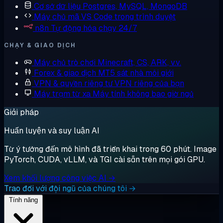
Cơ sở dữ liệu
Postgres, MySQL, MongoDB
Máy chủ mã
VS Code trong trình duyệt
n8n
Tự động hóa chạy 24/7
CHẠY & GIAO DỊCH
Máy chủ trò chơi
Minecraft, CS, ARK, v.v.
Forex & giao dịch
MT5 sát nhà môi giới
VPN & quyền riêng tư
VPN riêng của bạn
Máy trạm từ xa
Máy tính không bao giờ ngủ
Giải pháp
Huấn luyện và suy luận AI
Từ ý tưởng đến mô hình đã triển khai trong 60 phút. Image
PyTorch, CUDA, vLLM, và TGI cài sẵn trên mọi gói GPU.
Xem khối lượng công việc AI →
Trao đổi với đội ngũ của chúng tôi →
Tính năng