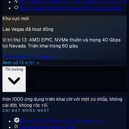
SLA uptime 99,95%
Cam kết uptime của chúng tôi
Hỗ trợ người thật 24/7
Kỹ sư thật, trong vài phút
Khu vực mới
Las Vegas đã hoạt động
Vị trí thứ 13: AMD EPYC, NVMe thuần và mạng 40 Gbps
tại Nevada. Triển khai trong 60 giây.
Triển khai tại Las Vegas →
Xem cả 13 vị trí →
Thị trường
Hơn 1000 ứng dụng triển khai chỉ với một cú nhấp, không
cài đặt, không rắc rối.
CÀI ĐẶT NHIỀU NHẤT
MikroTik CHR
RouterOS trên đám mây
aaPanel
Bảng hosting nhẹ