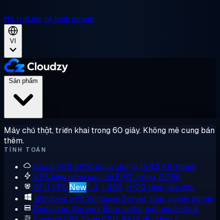
Hỗ trợ
Liên hệ kinh doanh
VI
Sản phẩm
Máy chủ thật, triển khai trong 60 giây. Không mê cung bán
thêm.
TÍNH TOÁN
Cloud VPS
EPYC dùng chung, từ $2,48/tháng
VPS hiệu năng cao
Lõi EPYC riêng, DDR5
GPU VPS
New
L4, L40S, H100 theo yêu cầu
Windows VPS
Windows Server, toàn quyền admin
Dedicated Servers
Bare metal một người thuê
Custom VPS
Chọn CPU, RAM, đĩa theo ý