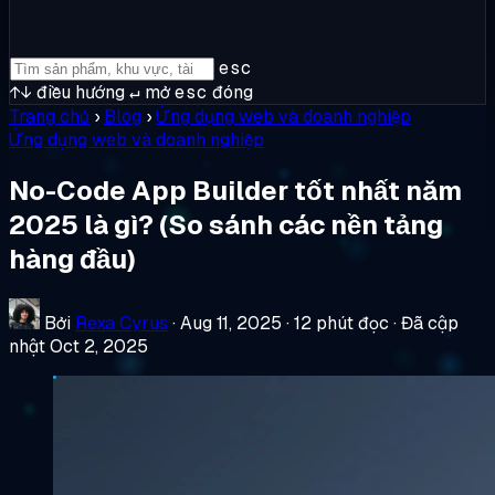
esc
↑↓
điều hướng
↵
mở
esc
đóng
Trang chủ
›
Blog
›
Ứng dụng web và doanh nghiệp
Ứng dụng web và doanh nghiệp
No-Code App Builder tốt nhất năm
2025 là gì? (So sánh các nền tảng
hàng đầu)
Bởi
Rexa Cyrus
·
Aug 11, 2025
·
12 phút đọc
·
Đã cập
nhật Oct 2, 2025