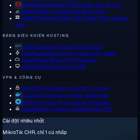
WireGuard
Kernel VPN hiện đại, tốc độ cao
MetaTrader 4
Chuẩn giao dịch Forex
Hiddify Manager
Bảng điều khiển VPN đa giao
thức
BẢNG ĐIỀU KHIỂN HOSTING
Plesk
Bảng web hosting full-stack
FastPanel
Bảng máy chủ miễn phí, nhanh
CloudPanel
Bảng PHP & Node.js
cPanel
Bảng hosting cổ điển
VPN & CÔNG CỤ
OpenVPN AS
Máy chủ VPN tự lưu trữ
Docker
Container runtime, dùng ngay
MTProto Proxy
Proxy native Telegram
BlueStacks
Ứng dụng Android trên VPS
Cài đặt nhiều nhất
MikroTik CHR, chỉ 1 cú nhấp