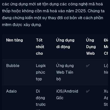
các ứng dụng mới sẽ tận dụng các công nghệ mã hoá
thấp hoặc không cần mã hoá vào năm 2025. Chúng ta
đang chứng kiến một sự thay đổi cơ bản về cách phần
mềm được xây dựng.
Nền tảng
Tốt
Ứng dụng
Ứng
Đi
nhất
di động
Dụng
Mạ
cho
Web
Ch
Bubble
Logik
Ứng dụng
✅
Lập
phức
Web Tiến
hìn
tạp
bộ
Adalo
Di
iOS/Android
✅
Xu
động
Gốc
Ap
trước
Sto