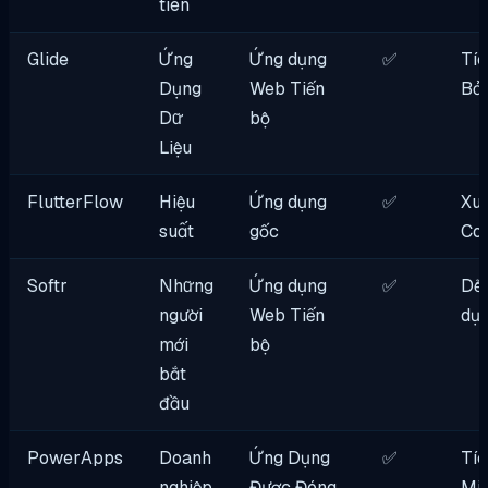
tiên
Glide
Ứng
Ứng dụng
✅
Tíc
Dụng
Web Tiến
Bản
Dữ
bộ
Liệu
FlutterFlow
Hiệu
Ứng dụng
✅
Xu
suất
gốc
Co
Softr
Những
Ứng dụng
✅
Dễ
người
Web Tiến
dụ
mới
bộ
bắt
đầu
PowerApps
Doanh
Ứng Dụng
✅
Tíc
nghiệp
Được Đóng
Mic