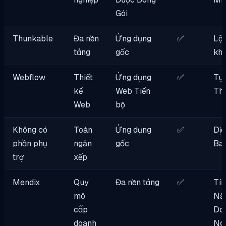
Gói
Thunkable
Đa nền
Ứng dụng
✅
Lập
tảng
gốc
khố
Webflow
Thiết
Ứng dụng
✅
Tự
kế
Web Tiến
Thi
Web
bộ
Không có
Toàn
Ứng dụng
✅
Dịc
phần phụ
ngăn
gốc
Ba
trợ
xếp
Mendix
Quy
Đa nền tảng
✅
Tín
mô
Nă
cấp
Do
doanh
Ng