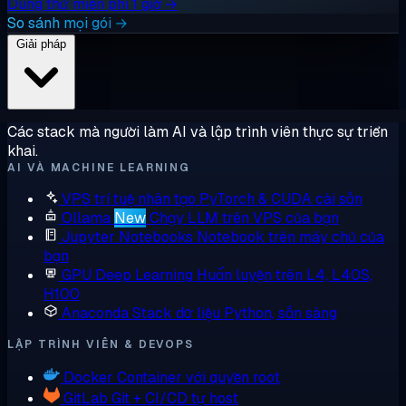
Dùng thử miễn phí 1 giờ →
So sánh mọi gói →
Giải pháp
Các stack mà người làm AI và lập trình viên thực sự triển
khai.
AI VÀ MACHINE LEARNING
VPS trí tuệ nhân tạo
PyTorch & CUDA cài sẵn
Ollama
New
Chạy LLM trên VPS của bạn
Jupyter Notebooks
Notebook trên máy chủ của
bạn
GPU Deep Learning
Huấn luyện trên L4, L40S,
H100
Anaconda
Stack dữ liệu Python, sẵn sàng
LẬP TRÌNH VIÊN & DEVOPS
Docker
Container với quyền root
GitLab
Git + CI/CD tự host