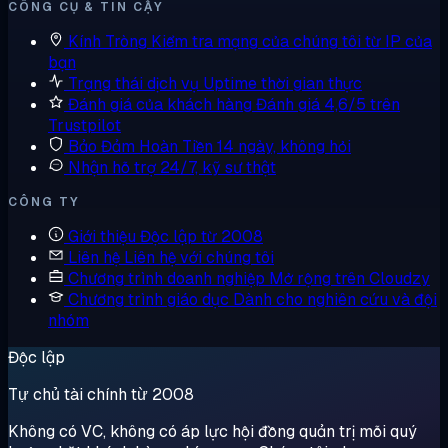
CÔNG CỤ & TIN CẬY
Kính Tròng
Kiểm tra mạng của chúng tôi từ IP của
bạn
Trạng thái dịch vụ
Uptime thời gian thực
Đánh giá của khách hàng
Đánh giá 4,6/5 trên
Trustpilot
Bảo Đảm Hoàn Tiền
14 ngày, không hỏi
Nhận hỗ trợ
24/7, kỹ sư thật
CÔNG TY
Giới thiệu
Độc lập từ 2008
Liên hệ
Liên hệ với chúng tôi
Chương trình doanh nghiệp
Mở rộng trên Cloudzy
Chương trình giáo dục
Dành cho nghiên cứu và đội
nhóm
Độc lập
Tự chủ tài chính từ 2008
Không có VC, không có áp lực hội đồng quản trị mỗi quý