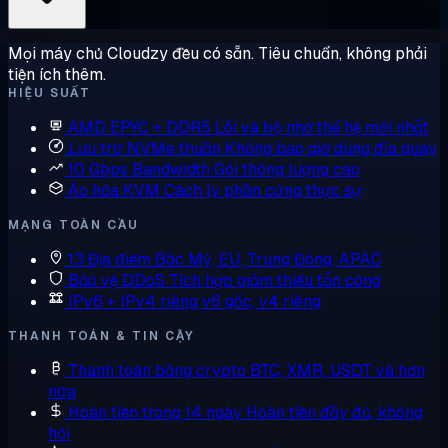
Mọi máy chủ Cloudzy đều có sẵn. Tiêu chuẩn, không phải
tiện ích thêm.
HIỆU SUẤT
AMD EPYC + DDR5
Lõi và bộ nhớ thế hệ mới nhất
Lưu trữ NVMe thuần
Không bao giờ dùng đĩa quay
10 Gbps Bandwidth
Gói thông lượng cao
Ảo hóa KVM
Cách ly phần cứng thực sự
MẠNG TOÀN CẦU
13 Địa điểm
Bắc Mỹ, EU, Trung Đông, APAC
Bảo vệ DDoS
Tích hợp giảm thiểu tấn công
IPv6 + IPv4 riêng
v6 gốc, v4 riêng
THANH TOÁN & TIN CẬY
Thanh toán bằng crypto
BTC, XMR, USDT và hơn
nữa
Hoàn tiền trong 14 ngày
Hoàn tiền đầy đủ, không
hỏi