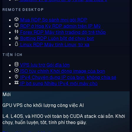
REMOTE DESKTOP
Mua RDP
So sánh mọi gói RDP
RDP ở Hoa Kỳ
RDP admin trên IP Mỹ
Forex RDP
Máy tính trading độ trễ thấp
Botting RDP
Luôn bật để chạy bot
Linux RDP
Máy tính Linux, từ xa
TIỆN ÍCH
VPS lưu trữ
Gói đĩa lớn
ISO tùy chỉnh
Khởi động image của bạn
IPv4 Chuyên dụng
IP của bạn, không chia sẻ
IP bổ sung
Nhiều IPv4 mỗi máy chủ
Mới
GPU VPS cho khối lượng công việc AI
L4, L40S, và H100 với toàn bộ CUDA stack cài sẵn. Khởi
chạy, huấn luyện, tắt, tính phí theo giây.