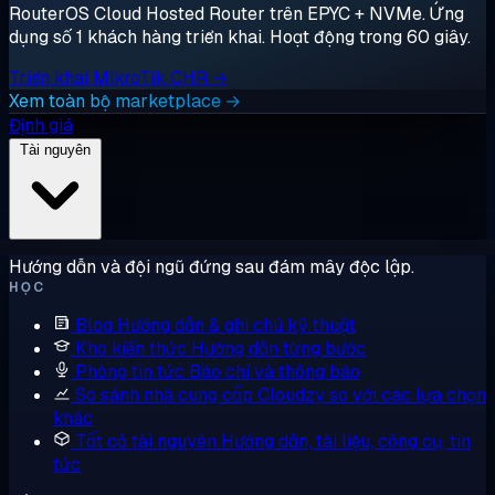
RouterOS Cloud Hosted Router trên EPYC + NVMe. Ứng
dụng số 1 khách hàng triển khai. Hoạt động trong 60 giây.
Triển khai MikroTik CHR →
Xem toàn bộ marketplace →
Định giá
Tài nguyên
Hướng dẫn và đội ngũ đứng sau đám mây độc lập.
HỌC
Blog
Hướng dẫn & ghi chú kỹ thuật
Kho kiến thức
Hướng dẫn từng bước
Phòng tin tức
Báo chí và thông báo
So sánh nhà cung cấp
Cloudzy so với các lựa chọn
khác
Tất cả tài nguyên
Hướng dẫn, tài liệu, công cụ, tin
tức