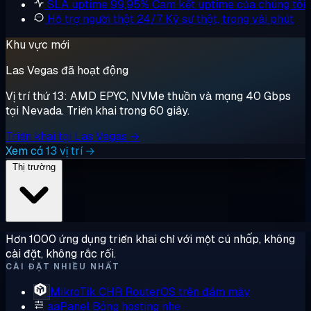
SLA uptime 99,95%
Cam kết uptime của chúng tôi
Hỗ trợ người thật 24/7
Kỹ sư thật, trong vài phút
Khu vực mới
Las Vegas đã hoạt động
Vị trí thứ 13: AMD EPYC, NVMe thuần và mạng 40 Gbps
tại Nevada. Triển khai trong 60 giây.
Triển khai tại Las Vegas →
Xem cả 13 vị trí →
Thị trường
Hơn 1000 ứng dụng triển khai chỉ với một cú nhấp, không
cài đặt, không rắc rối.
CÀI ĐẶT NHIỀU NHẤT
MikroTik CHR
RouterOS trên đám mây
aaPanel
Bảng hosting nhẹ