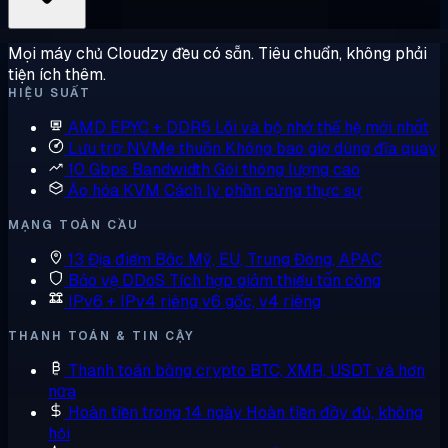
Mọi máy chủ Cloudzy đều có sẵn. Tiêu chuẩn, không phải
tiện ích thêm.
HIỆU SUẤT
AMD EPYC + DDR5
Lõi và bộ nhớ thế hệ mới nhất
Lưu trữ NVMe thuần
Không bao giờ dùng đĩa quay
10 Gbps Bandwidth
Gói thông lượng cao
Ảo hóa KVM
Cách ly phần cứng thực sự
MẠNG TOÀN CẦU
13 Địa điểm
Bắc Mỹ, EU, Trung Đông, APAC
Bảo vệ DDoS
Tích hợp giảm thiểu tấn công
IPv6 + IPv4 riêng
v6 gốc, v4 riêng
THANH TOÁN & TIN CẬY
Thanh toán bằng crypto
BTC, XMR, USDT và hơn
nữa
Hoàn tiền trong 14 ngày
Hoàn tiền đầy đủ, không
hỏi