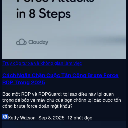
Truy cập từ xa và không gian làm việc
Cách Ngăn Chặn Cuộc Tấn Công Brute Force
RDP Trong 2025
Bảo mật RDP và RDPGuard; tại sao điều này lại quan
trọng để bảo vệ máy chủ của bạn chống lại các cuộc tấn
công brute force đoán mật khẩu?
Kelly Watson
·
Sep 8, 2025
·
12 phút đọc