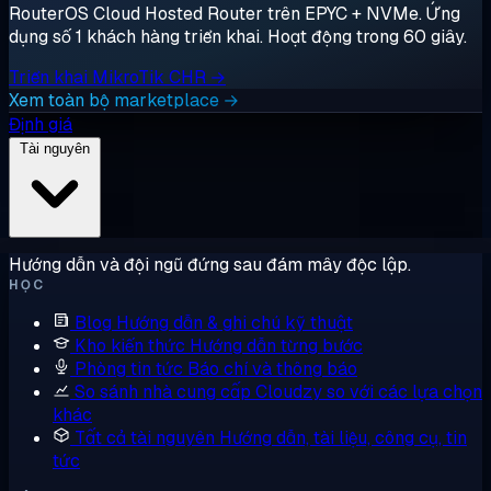
RouterOS Cloud Hosted Router trên EPYC + NVMe. Ứng
dụng số 1 khách hàng triển khai. Hoạt động trong 60 giây.
Triển khai MikroTik CHR →
Xem toàn bộ marketplace →
Định giá
Tài nguyên
Hướng dẫn và đội ngũ đứng sau đám mây độc lập.
HỌC
Blog
Hướng dẫn & ghi chú kỹ thuật
Kho kiến thức
Hướng dẫn từng bước
Phòng tin tức
Báo chí và thông báo
So sánh nhà cung cấp
Cloudzy so với các lựa chọn
khác
Tất cả tài nguyên
Hướng dẫn, tài liệu, công cụ, tin
tức