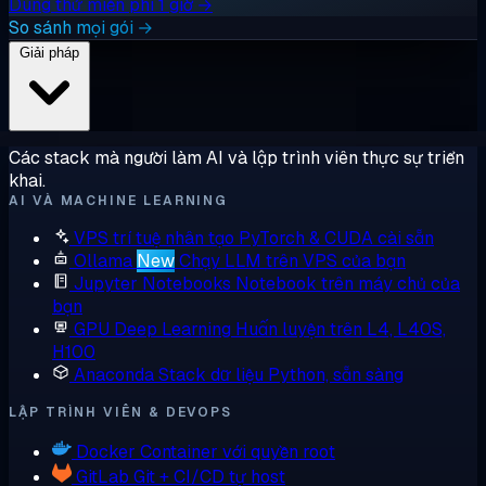
Dùng thử miễn phí 1 giờ →
So sánh mọi gói →
Giải pháp
Các stack mà người làm AI và lập trình viên thực sự triển
khai.
AI VÀ MACHINE LEARNING
VPS trí tuệ nhân tạo
PyTorch & CUDA cài sẵn
Ollama
New
Chạy LLM trên VPS của bạn
Jupyter Notebooks
Notebook trên máy chủ của
bạn
GPU Deep Learning
Huấn luyện trên L4, L40S,
H100
Anaconda
Stack dữ liệu Python, sẵn sàng
LẬP TRÌNH VIÊN & DEVOPS
Docker
Container với quyền root
GitLab
Git + CI/CD tự host