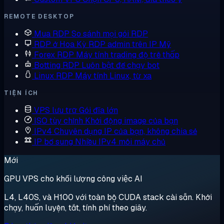
REMOTE DESKTOP
Mua RDP
So sánh mọi gói RDP
RDP ở Hoa Kỳ
RDP admin trên IP Mỹ
Forex RDP
Máy tính trading độ trễ thấp
Botting RDP
Luôn bật để chạy bot
Linux RDP
Máy tính Linux, từ xa
TIỆN ÍCH
VPS lưu trữ
Gói đĩa lớn
ISO tùy chỉnh
Khởi động image của bạn
IPv4 Chuyên dụng
IP của bạn, không chia sẻ
IP bổ sung
Nhiều IPv4 mỗi máy chủ
Mới
GPU VPS cho khối lượng công việc AI
L4, L40S, và H100 với toàn bộ CUDA stack cài sẵn. Khởi
chạy, huấn luyện, tắt, tính phí theo giây.