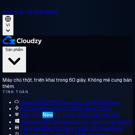
Hỗ trợ
Liên hệ kinh doanh
VI
Sản phẩm
Máy chủ thật, triển khai trong 60 giây. Không mê cung bán
thêm.
TÍNH TOÁN
Cloud VPS
EPYC dùng chung, từ $2,48/tháng
VPS hiệu năng cao
Lõi EPYC riêng, DDR5
GPU VPS
New
L4, L40S, H100 theo yêu cầu
Windows VPS
Windows Server, toàn quyền admin
Dedicated Servers
Bare metal một người thuê
Custom VPS
Chọn CPU, RAM, đĩa theo ý