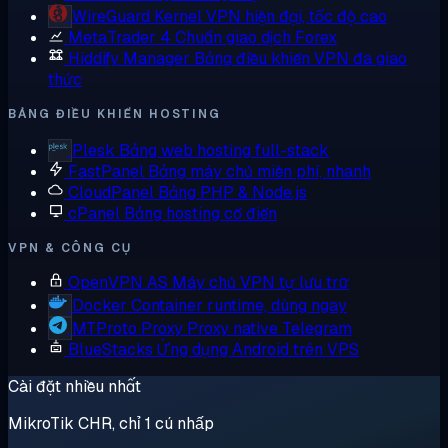
WireGuard
Kernel VPN hiện đại, tốc độ cao
MetaTrader 4
Chuẩn giao dịch Forex
Hiddify Manager
Bảng điều khiển VPN đa giao
thức
BẢNG ĐIỀU KHIỂN HOSTING
Plesk
Bảng web hosting full-stack
FastPanel
Bảng máy chủ miễn phí, nhanh
CloudPanel
Bảng PHP & Node.js
cPanel
Bảng hosting cổ điển
VPN & CÔNG CỤ
OpenVPN AS
Máy chủ VPN tự lưu trữ
Docker
Container runtime, dùng ngay
MTProto Proxy
Proxy native Telegram
BlueStacks
Ứng dụng Android trên VPS
Cài đặt nhiều nhất
MikroTik CHR, chỉ 1 cú nhấp