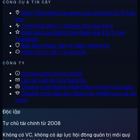
CÔNG CỤ & TIN CẬY
Kính Tròng
Kiểm tra mạng của chúng tôi từ IP của
bạn
Trạng thái dịch vụ
Uptime thời gian thực
Đánh giá của khách hàng
Đánh giá 4,6/5 trên
Trustpilot
Bảo Đảm Hoàn Tiền
14 ngày, không hỏi
Nhận hỗ trợ
24/7, kỹ sư thật
CÔNG TY
Giới thiệu
Độc lập từ 2008
Liên hệ
Liên hệ với chúng tôi
Chương trình doanh nghiệp
Mở rộng trên Cloudzy
Chương trình giáo dục
Dành cho nghiên cứu và đội
nhóm
Độc lập
Tự chủ tài chính từ 2008
Không có VC, không có áp lực hội đồng quản trị mỗi quý