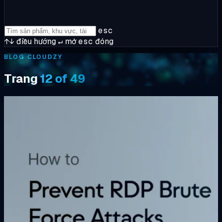
esc
↑↓
điều hướng
↵
mở
esc
đóng
BLOG CLOUDZY
Trang
12 of 49