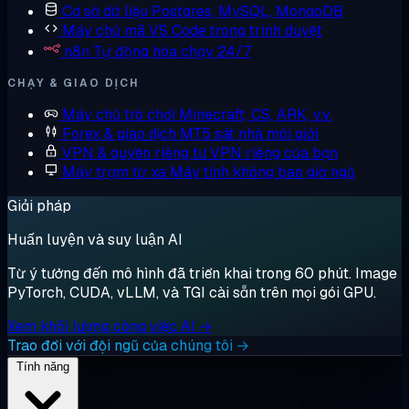
Cơ sở dữ liệu
Postgres, MySQL, MongoDB
Máy chủ mã
VS Code trong trình duyệt
n8n
Tự động hóa chạy 24/7
CHẠY & GIAO DỊCH
Máy chủ trò chơi
Minecraft, CS, ARK, v.v.
Forex & giao dịch
MT5 sát nhà môi giới
VPN & quyền riêng tư
VPN riêng của bạn
Máy trạm từ xa
Máy tính không bao giờ ngủ
Giải pháp
Huấn luyện và suy luận AI
Từ ý tưởng đến mô hình đã triển khai trong 60 phút. Image
PyTorch, CUDA, vLLM, và TGI cài sẵn trên mọi gói GPU.
Xem khối lượng công việc AI →
Trao đổi với đội ngũ của chúng tôi →
Tính năng